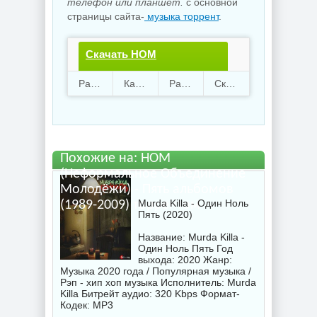
телефон или планшет.
с основной
страницы сайта-
музыка торрент
.
Скачать НОМ
(Неформальное
Раздают
101
Качают
24
Размер
1.55 Gb
Скачали
3534 раз
Объединение Молодёжи)
- Пять альбомов (1989-
2009).torrent файл
Похожие на: НОМ
(Неформальное Объединение
бесплатно
Молодёжи) - Пять альбомов
Murda Killa - Один Ноль
(1989-2009) торрентом
Пять (2020)
Название: Murda Killa -
Один Ноль Пять Год
выхода: 2020 Жанр:
Музыка 2020 года / Популярная музыка /
Рэп - хип хоп музыка Исполнитель:
Murda
Killa
Битрейт аудио: 320 Kbps Формат-
Кодек: MP3