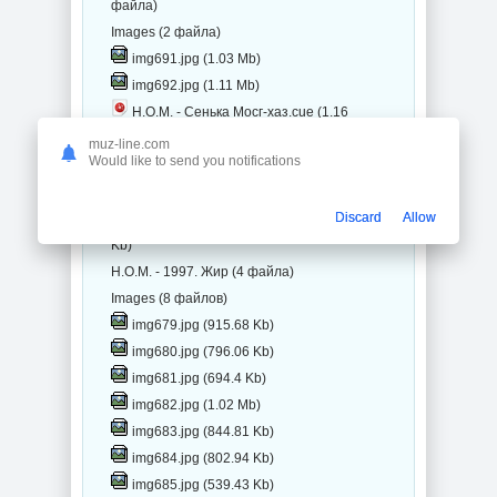
файла)
Images (2 файла)
img691.jpg (1.03 Mb)
img692.jpg (1.11 Mb)
Н.О.М. - Сенька Мосг-хаз.cue (1.16
Kb)
muz-line.com
Would like to send you notifications
Н.О.М. - Сенька Мосг-хаз.flac (253.11
Mb)
Discard
Allow
Н.О.М. - Сенька Мосг-хаз.log (7.06
Kb)
Н.О.М. - 1997. Жир (4 файла)
Images (8 файлов)
img679.jpg (915.68 Kb)
img680.jpg (796.06 Kb)
img681.jpg (694.4 Kb)
img682.jpg (1.02 Mb)
img683.jpg (844.81 Kb)
img684.jpg (802.94 Kb)
img685.jpg (539.43 Kb)