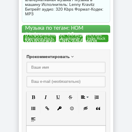
машину Исполнитель:
Lenny Kravitz
Битрейт аудио: 320 Kbps Формат-Кодек:
MP3
Музыка по тегам: НОМ
(Неформальное Объединение
Alternative Rock
Avantgarde
Indie Rock
Молодёжи) - Пять альбомов
(1989-2009) торрент
Прокомментировать
Полужирный
Курсив
Подчеркнутый
Зачеркнутый
Выравнивание
Нумерованный спи
Маркированный список
Вставить ссылку
Вставить защищенную ссылку
Вставить смайлик
Вставка скрытого текст
Вставка цитаты
Вставка спойлера