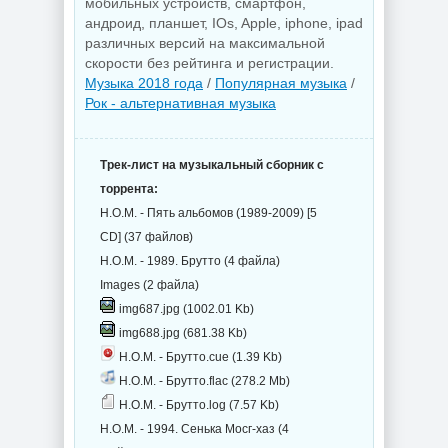
мобильных устройств, смартфон,
андроид, планшет, IOs, Apple, iphone, ipad
различных версий на максимальной
скорости без рейтинга и регистрации.
Музыка 2018 года
/
Популярная музыка
/
Рок - альтернативная музыка
Трек-лист на музыкальный сборник с
торрента:
Н.О.М. - Пять альбомов (1989-2009) [5
CD] (37 файлов)
Н.О.М. - 1989. Брутто (4 файла)
Images (2 файла)
img687.jpg (1002.01 Kb)
img688.jpg (681.38 Kb)
Н.О.М. - Брутто.cue (1.39 Kb)
Н.О.М. - Брутто.flac (278.2 Mb)
Н.О.М. - Брутто.log (7.57 Kb)
Н.О.М. - 1994. Сенька Мосг-хаз (4