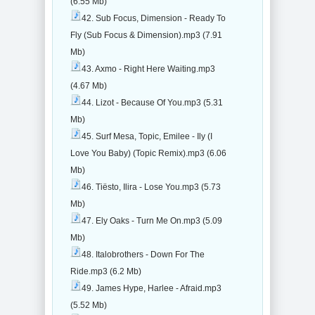
(6.55 Mb)
42. Sub Focus, Dimension - Ready To
Fly (Sub Focus & Dimension).mp3 (7.91
Mb)
43. Axmo - Right Here Waiting.mp3
(4.67 Mb)
44. Lizot - Because Of You.mp3 (5.31
Mb)
45. Surf Mesa, Topic, Emilee - Ily (I
Love You Baby) (Topic Remix).mp3 (6.06
Mb)
46. Tiësto, Ilira - Lose You.mp3 (5.73
Mb)
47. Ely Oaks - Turn Me On.mp3 (5.09
Mb)
48. Italobrothers - Down For The
Ride.mp3 (6.2 Mb)
49. James Hype, Harlee - Afraid.mp3
(5.52 Mb)