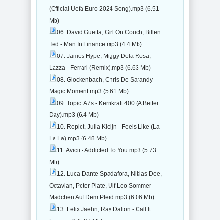
(Official Uefa Euro 2024 Song).mp3 (6.51
Mb)
06. David Guetta, Girl On Couch, Billen
Ted - Man In Finance.mp3 (4.4 Mb)
07. James Hype, Miggy Dela Rosa,
Lazza - Ferrari (Remix).mp3 (6.63 Mb)
08. Glockenbach, Chris De Sarandy -
Magic Moment.mp3 (5.61 Mb)
09. Topic, A7s - Kernkraft 400 (A Better
Day).mp3 (6.4 Mb)
10. Repiet, Julia Kleijn - Feels Like (La
La La).mp3 (6.48 Mb)
11. Avicii - Addicted To You.mp3 (5.73
Mb)
12. Luca-Dante Spadafora, Niklas Dee,
Octavian, Peter Plate, Ulf Leo Sommer -
Mädchen Auf Dem Pferd.mp3 (6.06 Mb)
13. Felix Jaehn, Ray Dalton - Call It