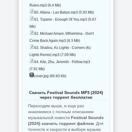
Rules.mp3 (6.4 Mb)
60. Aitana - Las Babys.mp3 (5.93 Mb)
61. Tujamo - Enough Of You.mp3 (5.67
Mb)
62. Michael Amani, Wlhelmina - Don't
Come Back Again.mp3 (6.3 Mb)
63. Shallou, Kc Lights - Corners (Kc
Lights Remix).mp3 (7.09 Mb)
64. Kito, Zhu, Jeremih - Follow.mp3
(7.91 Mb)
cover.jpg (66.83 Kb)
Скачать Fеstivаl Sounds MP3 (2024)
через торрент бесплатно
Переходим выше, и еще раз
знакомимся с полным описанием
музыкальной новости
Fеstivаl Sounds
(2024) скачать торрент файлом
. Для
точности и скорости в выборе музыки