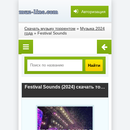
Авторизация
Скачать музыку торрентом
»
Музыка 2024
года
» Fеstivаl Sounds
Найти
Fеstivаl Sounds (2024) скачать торрент