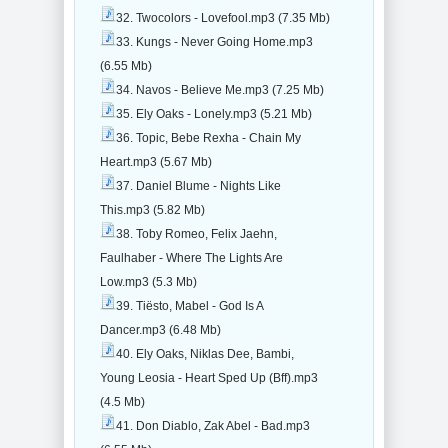
32. Twocolors - Lovefool.mp3 (7.35 Mb)
33. Kungs - Never Going Home.mp3
(6.55 Mb)
34. Navos - Believe Me.mp3 (7.25 Mb)
35. Ely Oaks - Lonely.mp3 (5.21 Mb)
36. Topic, Bebe Rexha - Chain My
Heart.mp3 (5.67 Mb)
37. Daniel Blume - Nights Like
This.mp3 (5.82 Mb)
38. Toby Romeo, Felix Jaehn,
Faulhaber - Where The Lights Are
Low.mp3 (5.3 Mb)
39. Tiësto, Mabel - God Is A
Dancer.mp3 (6.48 Mb)
40. Ely Oaks, Niklas Dee, Bambi,
Young Leosia - Heart Sped Up (Bff).mp3
(4.5 Mb)
41. Don Diablo, Zak Abel - Bad.mp3