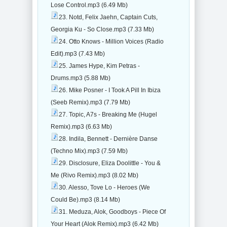
Lose Control.mp3 (6.49 Mb)
23. Notd, Felix Jaehn, Captain Cuts,
Georgia Ku - So Close.mp3 (7.33 Mb)
24. Otto Knows - Million Voices (Radio
Edit).mp3 (7.43 Mb)
25. James Hype, Kim Petras -
Drums.mp3 (5.88 Mb)
26. Mike Posner - I Took A Pill In Ibiza
(Seeb Remix).mp3 (7.79 Mb)
27. Topic, A7s - Breaking Me (Hugel
Remix).mp3 (6.63 Mb)
28. Indila, Bennett - Dernière Danse
(Techno Mix).mp3 (7.59 Mb)
29. Disclosure, Eliza Doolittle - You &
Me (Rivo Remix).mp3 (8.02 Mb)
30. Alesso, Tove Lo - Heroes (We
Could Be).mp3 (8.14 Mb)
31. Meduza, Alok, Goodboys - Piece Of
Your Heart (Alok Remix).mp3 (6.42 Mb)