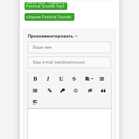
Sounds торрент
Fеstivаl Sounds mp3
сборник Fеstivаl Sounds
Прокомментировать
Полужирный
Курсив
Подчеркнутый
Зачеркнутый
Выравнивание
Нумерованный спи
Маркированный список
Вставить ссылку
Вставить защищенную ссылку
Вставить смайлик
Вставка скрытого текст
Вставка цитаты
Вставка спойлера