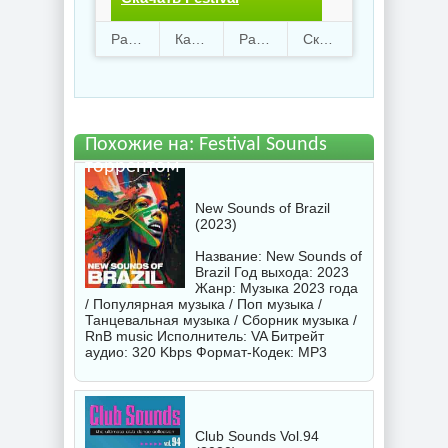
Sounds.torrent файл
Раздают
42
Качают
85
Размер
413.17 Mb
Скачали
2080 раз
бесплатно
Похожие на: Fеstivаl Sounds
торрентом
New Sounds of Brazil
(2023)
Название: New Sounds of
Brazil Год выхода: 2023
Жанр: Музыка 2023 года
/ Популярная музыка / Поп музыка /
Танцевальная музыка / Сборник музыка /
RnB music Исполнитель:
VA
Битрейт
аудио: 320 Kbps Формат-Кодек: MP3
Club Sounds Vol.94