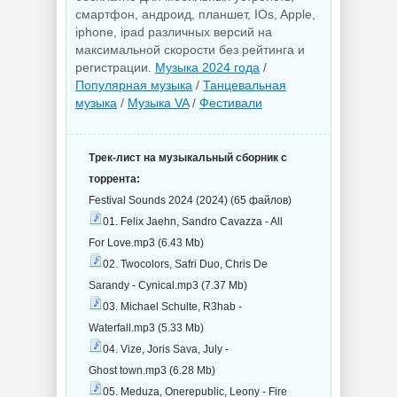
смартфон, андроид, планшет, IOs, Apple,
iphone, ipad различных версий на
максимальной скорости без рейтинга и
регистрации.
Музыка 2024 года
/
Популярная музыка
/
Танцевальная
музыка
/
Музыка VA
/
Фестивали
Трек-лист на музыкальный сборник с
торрента:
Festival Sounds 2024 (2024) (65 файлов)
01. Felix Jaehn, Sandro Cavazza - All
For Love.mp3 (6.43 Mb)
02. Twocolors, Safri Duo, Chris De
Sarandy - Cynical.mp3 (7.37 Mb)
03. Michael Schulte, R3hab -
Waterfall.mp3 (5.33 Mb)
04. Vize, Joris Sava, July -
Ghost town.mp3 (6.28 Mb)
05. Meduza, Onerepublic, Leony - Fire