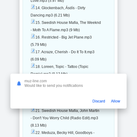
Love.mp3 (5.97 Mb)
14. Glockenbach, Ásdís - Dirty
Dancing.mp3 (6.21 Mb)
15. Swedish House Mafia, The Weeknd
- Moth To A Flame.mp3 (9 Mb)
16. Restricted - Big Jet Plane.mp3
(5.79 Mb)
17. Acraze, Cherish - Do It To It.mp3
(6.09 Mb)
18. Loreen, Topic - Tattoo (Topic
Remix).mp3 (8.13 Mb)
muz-line.com
19. Fät Tony, Medun - Gimme Gimme
Would like to send you notifications
Gimme.mp3 (6.12 Mb)
20. Gabry Ponte, Don Diablo -
Discard
Allow
Sunglasses At Night.mp3 (6.55 Mb)
21. Swedish House Mafia, John Martin
- Don't You Worry Child (Radio Edit).mp3
(8.13 Mb)
22. Meduza, Becky Hill, Goodboys -