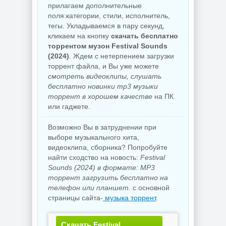
прилагаем дополнительные
поля:категории, стили, исполнитель,
тегы. Укладываемся в пару секунд,
кликаем на кнопку
скачать бесплатно
торрентом музон Fеstivаl Sounds
(2024)
. Ждем с нетерпением загрузки
торрент файла, и Вы уже можете
смотреть видеоклипы, слушать
бесплатно новинки mp3 музыки
торрент в хорошем качестве
на ПК
или гаджете.
Возможно Вы в затруднении при
выборе музыкального хита,
видеоклипа, сборника? Попробуйте
найти сходство на новость:
Fеstivаl
Sounds (2024) в формате: MP3
торрент загрузить бесплатно на
телефон или планшет.
с основной
страницы сайта-
музыка торрент
.
Скачать Fеstivаl