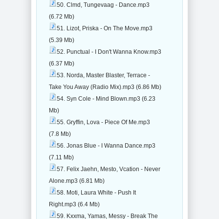
50. Clmd, Tungevaag - Dance.mp3
(6.72 Mb)
51. Lizot, Priska - On The Move.mp3
(5.39 Mb)
52. Punctual - I Don't Wanna Know.mp3
(6.37 Mb)
53. Norda, Master Blaster, Terrace -
Take You Away (Radio Mix).mp3 (6.86 Mb)
54. Syn Cole - Mind Blown.mp3 (6.23
Mb)
55. Gryffin, Lova - Piece Of Me.mp3
(7.8 Mb)
56. Jonas Blue - I Wanna Dance.mp3
(7.11 Mb)
57. Felix Jaehn, Mesto, Vcation - Never
Alone.mp3 (6.81 Mb)
58. Moti, Laura White - Push It
Right.mp3 (6.4 Mb)
59. Kxxma, Yamas, Messy - Break The