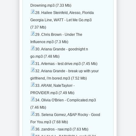
Drowning.mp3 (7.33 Mb)
28. Hailee Steinfeld, Alesso, Florida
Georgia Line, WATT - Let Me Go.mp3
(7.37 Mb)
29. Chris Brown - Under The
Influence.mp3 (7.3 Mb)
30. Ariana Grande - goodnight n
go.mp3 (7.48 Mb)
31. Artemas - test drive.mp3 (7.45 Mb)
32. Ariana Grande - break up with your
girlfriend, i'm bored.mp3 (7.52 Mb)
33. ARAM, NateTaylorr -
PROVIDER.mp3 (7.49 Mb)
34. Olivia O'Brien - Complicated.mp3
(7.46 Mb)
35. Selena Gomez, A$AP Rocky - Good
For You.mp3 (7.68 Mb)
36. zandros - raw.mp3 (7.63 Mb)