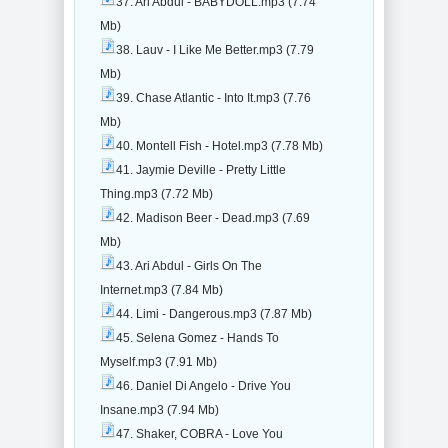
37. Ari Abdul - BABYDOLL.mp3 (7.74
Mb)
38. Lauv - I Like Me Better.mp3 (7.79
Mb)
39. Chase Atlantic - Into It.mp3 (7.76
Mb)
40. Montell Fish - Hotel.mp3 (7.78 Mb)
41. Jaymie Deville - Pretty Little
Thing.mp3 (7.72 Mb)
42. Madison Beer - Dead.mp3 (7.69
Mb)
43. Ari Abdul - Girls On The
Internet.mp3 (7.84 Mb)
44. Limi - Dangerous.mp3 (7.87 Mb)
45. Selena Gomez - Hands To
Myself.mp3 (7.91 Mb)
46. Daniel Di Angelo - Drive You
Insane.mp3 (7.94 Mb)
47. Shaker, COBRA - Love You