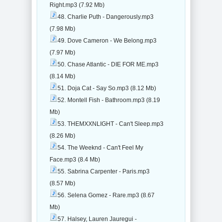
Right.mp3 (7.92 Mb)
48. Charlie Puth - Dangerously.mp3
(7.98 Mb)
49. Dove Cameron - We Belong.mp3
(7.97 Mb)
50. Chase Atlantic - DIE FOR ME.mp3
(8.14 Mb)
51. Doja Cat - Say So.mp3 (8.12 Mb)
52. Montell Fish - Bathroom.mp3 (8.19
Mb)
53. THEMXXNLIGHT - Can't Sleep.mp3
(8.26 Mb)
54. The Weeknd - Can't Feel My
Face.mp3 (8.4 Mb)
55. Sabrina Carpenter - Paris.mp3
(8.57 Mb)
56. Selena Gomez - Rare.mp3 (8.67
Mb)
57. Halsey, Lauren Jauregui -