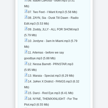
06. Isabel LaRosa - older.mp3 (5.51
Mb)
07. Two Feet - I Want It.mp3 (5.58 Mb)
08. ZAYN, Sia - Dusk Till Dawn - Radio
Edit.mp3 (5.53 Mb)
09. Zoddy, JLLY - ALL FOR SHOW.mp3
(5.79 Mb)
10. Jordyne - 3am In Miami.mp3 (5.79
Mb)
11. Artemas - before we say
goodbye.mp3 (5.88 Mb)
12. Nessa Barrett - PRNSTAR.mp3
(5.95 Mb)
13. Maraia - Special.mp3 (6.29 Mb)
14. Ja¥en X District - FANGS.mp3 (6.32
Mb)
15. Darci - Red Eye.mp3 (6.41 Mb)
16. NYNE, THEMXXNLIGHT - For The
Plot.mp3 (6.55 Mb)