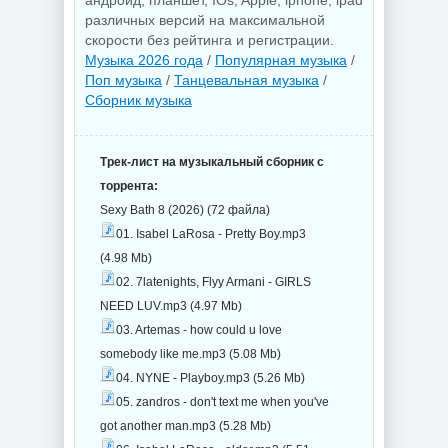
андроид, планшет, IOs, Apple, iphone, ipad
различных версий на максимальной
скорости без рейтинга и регистрации.
Музыка 2026 года
/
Популярная музыка
/
Поп музыка
/
Танцевальная музыка
/
Сборник музыка
Трек-лист на музыкальный сборник с
торрента:
Sexy Bath 8 (2026) (72 файла)
01. Isabel LaRosa - Pretty Boy.mp3
(4.98 Mb)
02. 7latenights, Flyy Armani - GIRLS
NEED LUV.mp3 (4.97 Mb)
03. Artemas - how could u love
somebody like me.mp3 (5.08 Mb)
04. NYNE - Playboy.mp3 (5.26 Mb)
05. zandros - don't text me when you've
got another man.mp3 (5.28 Mb)