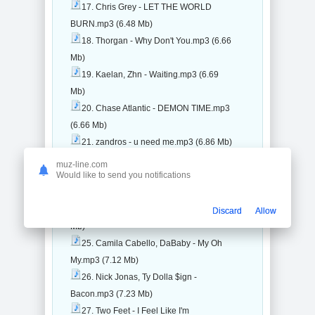
17. Chris Grey - LET THE WORLD
BURN.mp3 (6.48 Mb)
18. Thorgan - Why Don't You.mp3 (6.66
Mb)
19. Kaelan, Zhn - Waiting.mp3 (6.69
Mb)
20. Chase Atlantic - DEMON TIME.mp3
(6.66 Mb)
21. zandros - u need me.mp3 (6.86 Mb)
22. Thorgan - POWER.mp3 (6.97 Mb)
muz-line.com
Would like to send you notifications
23. Olivia O'Brien - hate u love u.mp3
(6.95 Mb)
24. zandros, Limi - obsessed.mp3 (7.12
Discard
Allow
Mb)
25. Camila Cabello, DaBaby - My Oh
My.mp3 (7.12 Mb)
26. Nick Jonas, Ty Dolla $ign -
Bacon.mp3 (7.23 Mb)
27. Two Feet - I Feel Like I'm