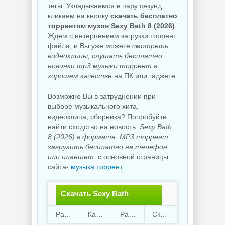
тегы. Укладываемся в пару секунд,
кликаем на кнопку
скачать бесплатно
торрентом музон Sexy Bath 8 (2026)
.
Ждем с нетерпением загрузки торрент
файла, и Вы уже можете
смотреть
видеоклипы, слушать бесплатно
новинки mp3 музыки торрент в
хорошем качестве
на ПК или гаджете.
Возможно Вы в затруднении при
выборе музыкального хита,
видеоклипа, сборника? Попробуйте
найти сходство на новость:
Sexy Bath
8 (2026) в формате: MP3 торрент
загрузить бесплатно на телефон
или планшет.
с основной страницы
сайта-
музыка торрент
.
Скачать Sexy Bath
8.torrent файл бесплатно
Раздают
12
Качают
44
Размер
546.39 Mb
Скачали
3667 раз