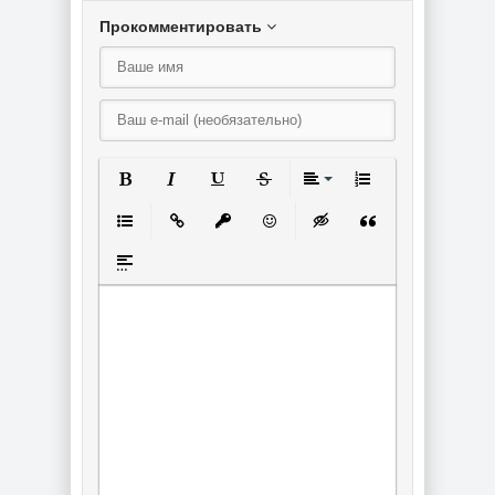
Прокомментировать
Полужирный
Курсив
Подчеркнутый
Зачеркнутый
Выравнивание
Нумерованный спи
Маркированный список
Вставить ссылку
Вставить защищенную ссылку
Вставить смайлик
Вставка скрытого текст
Вставка цитаты
Вставка спойлера