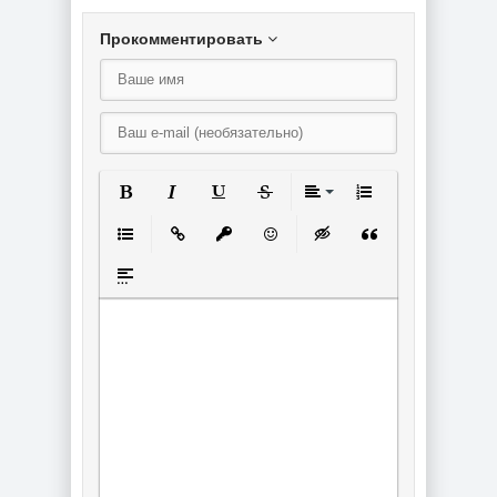
Прокомментировать
Полужирный
Курсив
Подчеркнутый
Зачеркнутый
Выравнивание
Нумерованный спи
Маркированный список
Вставить ссылку
Вставить защищенную ссылку
Вставить смайлик
Вставка скрытого текст
Вставка цитаты
Вставка спойлера