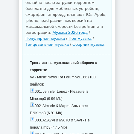
онлайне после загрузки торрентом
бесплатно для мобильных устройств,
смартфон, андроид, планшет, IOs, Apple,
iphone, ipad различных версий на
максимальной скорости без рейтинга и
регистрации.
Музыка 2026 года
/
Популярная музыка
/
Поп музыка
/
Танцевальная музыка
/
Сборник музыка
Трек-лист на музыкальный сборник с
торрента:
VA - Music News For Forum vol.166 (100
файлов)
001. Jennifer Lopez - Pleasure Is
Mine.mp3 (9.96 Mb)
002. Almarie & Мария Альварес -
DNK.mp3 (6.91 Mb)
003. ASAVVI & MARO & SAVI - Не
поняла.mp3 (4.45 Mb)