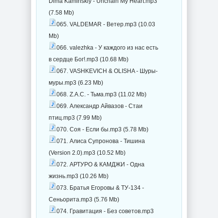
Dima Kaminskiy - Unchain My Heart.mp3
(7.58 Mb)
065. VALDEMAR - Ветер.mp3 (10.03
Mb)
066. valezhka - У каждого из нас есть
в сердце Бог!.mp3 (10.68 Mb)
067. VASHKEVICH & OLISHA - Шуры-
муры.mp3 (6.23 Mb)
068. Z.A.C. - Тьма.mp3 (11.02 Mb)
069. Александр Айвазов - Стаи
птиц.mp3 (7.99 Mb)
070. Соя - Если бы.mp3 (5.78 Mb)
071. Алиса Супронова - Тишина
(Version 2.0).mp3 (10.52 Mb)
072. АРТУРО & КАМДЖИ - Одна
жизнь.mp3 (10.26 Mb)
073. Братья Егоровы & ТУ-134 -
Сеньорита.mp3 (5.76 Mb)
074. Гравитация - Без советов.mp3