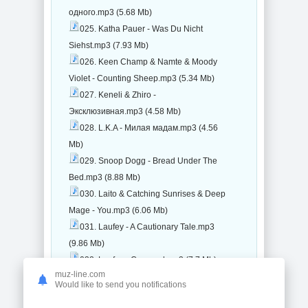
одного.mp3 (5.68 Mb)
025. Katha Pauer - Was Du Nicht
Siehst.mp3 (7.93 Mb)
026. Keen Champ & Namte & Moody
Violet - Counting Sheep.mp3 (5.34 Mb)
027. Keneli & Zhiro -
Эксклюзивная.mp3 (4.58 Mb)
028. L.K.A - Милая мадам.mp3 (4.56
Mb)
029. Snoop Dogg - Bread Under The
Bed.mp3 (8.88 Mb)
030. Laito & Catching Sunrises & Deep
Mage - You.mp3 (6.06 Mb)
031. Laufey - A Cautionary Tale.mp3
(9.86 Mb)
032. Laufey - Carousel.mp3 (7.7 Mb)
muz-line.com
033. Laufey - Castle in Hollywood.mp3
Would like to send you notifications
(5.94 Mb)