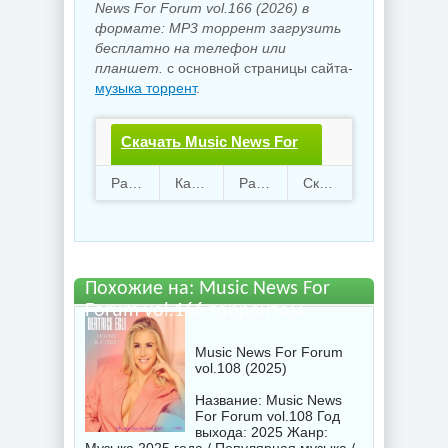
News For Forum vol.166 (2026) в
формате: MP3 торрент загрузить
бесплатно на телефон или
планшет.
с основной страницы сайта-
музыка торрент
.
Скачать Music News For
Forum vol.166.torrent
Раздают
13
Качают
78
Размер
696.25 Mb
Скачали
1982 раз
файл бесплатно
Похожие на: Music News For
Forum vol.166 торрентом
Music News For Forum
vol.108 (2025)
Название: Music News
For Forum vol.108 Год
выхода: 2025 Жанр: