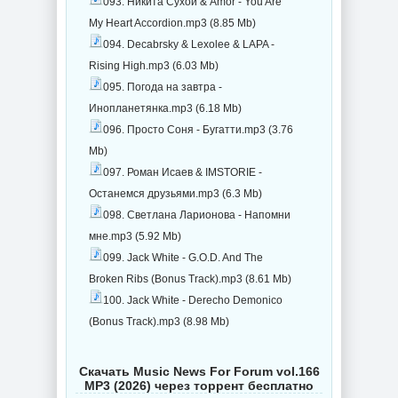
093. Никита Сухой & Amor - You Are
My Heart Accordion.mp3 (8.85 Mb)
094. Decabrsky & Lexolee & LAPA -
Rising High.mp3 (6.03 Mb)
095. Погода на завтра -
Инопланетянка.mp3 (6.18 Mb)
096. Просто Соня - Бугатти.mp3 (3.76
Mb)
097. Роман Исаев & IMSTORIE -
Останемся друзьями.mp3 (6.3 Mb)
098. Светлана Ларионова - Напомни
мне.mp3 (5.92 Mb)
099. Jack White - G.O.D. And The
Broken Ribs (Bonus Track).mp3 (8.61 Mb)
100. Jack White - Derecho Demonico
(Bonus Track).mp3 (8.98 Mb)
Скачать Music News For Forum vol.166
MP3 (2026) через торрент бесплатно