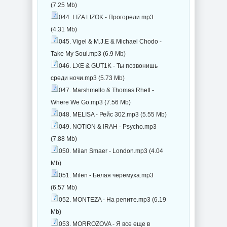
(7.25 Mb)
044. LIZA LIZOK - Прогорели.mp3
(4.31 Mb)
045. Vigel & M.J.E & Michael Chodo -
Take My Soul.mp3 (6.9 Mb)
046. LXE & GUT1K - Ты позвонишь
среди ночи.mp3 (5.73 Mb)
047. Marshmello & Thomas Rhett -
Where We Go.mp3 (7.56 Mb)
048. MELISA - Рейс 302.mp3 (5.55 Mb)
049. NOTION & IRAH - Psycho.mp3
(7.88 Mb)
050. Milan Smaer - London.mp3 (4.04
Mb)
051. Milen - Белая черемуха.mp3
(6.57 Mb)
052. MONTEZA - На репите.mp3 (6.19
Mb)
053. MORROZOVA - Я все еще в