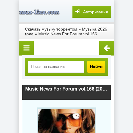
Авторизация
Скачать музыку торрентом
»
Музыка 2026
года
» Music News For Forum vol.166
Найти
Music News For Forum vol.166 (2026) скачать торрент