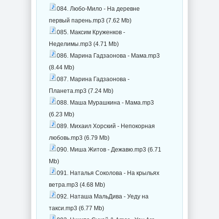
084. Любо-Мило - На деревне
первый парень.mp3 (7.62 Mb)
085. Максим Круженков -
Неделимы.mp3 (4.71 Mb)
086. Марина Гадзаонова - Мама.mp3
(8.44 Mb)
087. Марина Гадзаонова -
Планета.mp3 (7.24 Mb)
088. Маша Мурашкина - Мама.mp3
(6.23 Mb)
089. Михаил Хорский - Непокорная
любовь.mp3 (6.79 Mb)
090. Миша Житов - Дежавю.mp3 (6.71
Mb)
091. Наталья Соколова - На крыльях
ветра.mp3 (4.68 Mb)
092. Наташа МальДива - Уеду на
такси.mp3 (6.77 Mb)