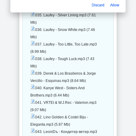
034. Laufey - Seems Like Old
Discard
Allow
Times.mp3 (6.91 Mb)
035. Laufey - Silver Lining.mp3 (7.61
Mb)
036. Laufey - Snow White.mp3 (7.46
Mb)
037. Laufey - Too Little, Too Late.mp3
(8.99 Mb)
038. Laufey - Tough Luck.mp3 (7.43
Mb)
039. Derek & Los Brasileiros & Jorge
Vercillo - Esquinas.mp3 (8.64 Mb)
040. Kanye West - Sisters And
Brothers.mp3 (6.44 Mb)
041. VRTEI & W.J.Rec - Valerion.mp3
(9.07 Mb)
042. Lino Golden & Costel Biju -
Eleganta.mp3 (5.87 Mb)
043. LeoniDъ - Кондитер-ветер.mp3