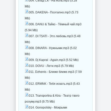
004. Склад СК - На ноль.mp3 (5.28
Mb)
005. DAKENA - Поэтапно.mp3 (5.73
Mb)
006. DANU & Тайко - Тёмный чай.mp3
(5.94 Mb)
007. DI TSATI - Это любовь.mp3 (5.48
Mb)
008. DINARA - Нужными.mp3 (5.02
Mb)
009. Dj Kapral - Again.mp3 (5.52 Mb)
010. DOVU - Лети.mp3 (5.79 Mb)
011. Dzhenis - Ближе ближе.mp3 (7.59
Mb)
012. ERMNK - Тебя искать.mp3 (5.43
Mb)
013. Transportna & Kira - Театр твого
розуму.mp3 (9.75 Mb)
014. Gonopolsky - Мокрыми