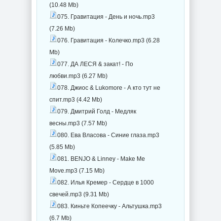
(10.48 Mb)
075. Гравитация - День и ночь.mp3
(7.26 Mb)
076. Гравитация - Колечко.mp3 (6.28
Mb)
077. ДА ЛЕСЯ & закат! - По
любви.mp3 (6.27 Mb)
078. Джиос & Lukomore - А кто тут не
спит.mp3 (4.42 Mb)
079. Дмитрий Голд - Медляк
весны.mp3 (7.57 Mb)
080. Ева Власова - Синие глаза.mp3
(5.85 Mb)
081. BENJO & Linney - Make Me
Move.mp3 (7.15 Mb)
082. Илья Кремер - Сердце в 1000
свечей.mp3 (9.31 Mb)
083. Киньте Копеечку - Альтушка.mp3
(6.7 Mb)