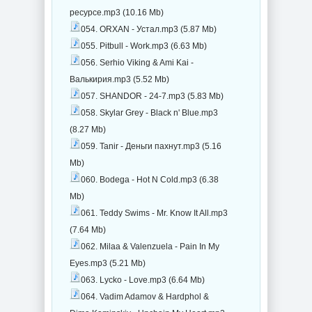
ресурсе.mp3 (10.16 Mb)
054. ORXAN - Устал.mp3 (5.87 Mb)
055. Pitbull - Work.mp3 (6.63 Mb)
056. Serhio Viking & Ami Kai -
Валькирия.mp3 (5.52 Mb)
057. SHANDOR - 24-7.mp3 (5.83 Mb)
058. Skylar Grey - Black n' Blue.mp3
(8.27 Mb)
059. Tanir - Деньги пахнут.mp3 (5.16
Mb)
060. Bodega - Hot N Cold.mp3 (6.38
Mb)
061. Teddy Swims - Mr. Know It All.mp3
(7.64 Mb)
062. Milaa & Valenzuela - Pain In My
Eyes.mp3 (5.21 Mb)
063. Lycko - Love.mp3 (6.64 Mb)
064. Vadim Adamov & Hardphol &