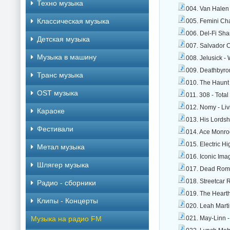
Техно музыка
004. Van Halen 
Классическая музыка
005. Femini Cha
006. Del-Fi Sh
Детская музыка
007. Salvador C
Музыка в машину
008. Jelusick -
009. Deathbyrom
Транс музыка
010. The Haunt
OST музыка
011. 308 - Tota
012. Nomy - Liv
Караоке
013. His Lords
Фестивали
014. Ace Monro
015. Electric H
Метал музыка
016. Iconic Ima
Шлягер музыка
017. Dead Roman
018. Streetcar 
Радио - сборники
019. The Hearth
Клипы - Концерты
020. Leah Mart
Музыка на радио FM
021. May-Linn 