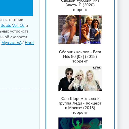
Свежий Русский Хит
[часть 1] (2020)
торрент
из категории
l Beats Vol. 16
и
ьных устройств,
льной скорости
/
Музыка VA
/
Hard
Сборник клипов - Best
Hits 80 [02] (2018)
торрент
Юля Шереметьева и
группа Леди - Концерт
в Москве (2018)
торрент