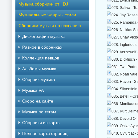
022. Lynch Mob
Музыка сборники от | DJ
023. Saliva - T
Музыкальные жанры - стили
024. Jay Rosaa
025. Ramonda -
Сборники музыки по названию
026. Nicklas So
Дискография музыка
027. Chay Vicio
028. Inglorious
Разное в сборниках
029. Verzewolf 
Коллекция певцов
030. Dickfisch 
031. Tw - Poder
Альбомы музыка
032. Noah Vale
Сборник музыка
033. Haven - St
034. Silverstei
Музыка VA
035. Befell - 
Скоро на сайте
036. Montfaucon
037. Kurt Deime
Музыка по тегам
038. Devoid Of 
Cборники из карты
039. Onize Aya
Полная карта страниц
040. Cyfurcat -