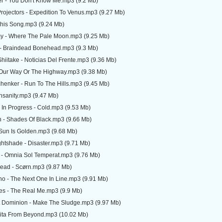
r - You Don't Know Me.mp3 (9.2 Mb)
rojectors - Expedition To Venus.mp3 (9.27 Mb)
This Song.mp3 (9.24 Mb)
y - Where The Pale Moon.mp3 (9.25 Mb)
 - Braindead Bonehead.mp3 (9.3 Mb)
hiitake - Noticias Del Frente.mp3 (9.36 Mb)
 Our Way Or The Highway.mp3 (9.38 Mb)
henker - Run To The Hills.mp3 (9.45 Mb)
Insanity.mp3 (9.47 Mb)
 In Progress - Cold.mp3 (9.53 Mb)
n - Shades Of Black.mp3 (9.66 Mb)
 Sun Is Golden.mp3 (9.68 Mb)
htshade - Disaster.mp3 (9.71 Mb)
o - Omnia Sol Temperat.mp3 (9.76 Mb)
ead - Scørn.mp3 (9.87 Mb)
no - The Next One In Line.mp3 (9.91 Mb)
es - The Real Me.mp3 (9.9 Mb)
at Dominion - Make The Sludge.mp3 (9.97 Mb)
Anita From Beyond.mp3 (10.02 Mb)