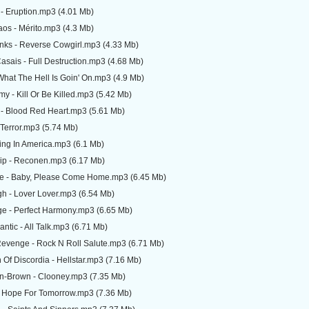
- Eruption.mp3 (4.01 Mb)
os - Mérito.mp3 (4.3 Mb)
anks - Reverse Cowgirl.mp3 (4.33 Mb)
asais - Full Destruction.mp3 (4.68 Mb)
 What The Hell Is Goin' On.mp3 (4.9 Mb)
y - Kill Or Be Killed.mp3 (5.42 Mb)
 - Blood Red Heart.mp3 (5.61 Mb)
l Terror.mp3 (5.74 Mb)
ing In America.mp3 (6.1 Mb)
hip - Reconen.mp3 (6.17 Mb)
e - Baby, Please Come Home.mp3 (6.45 Mb)
igh - Lover Lover.mp3 (6.54 Mb)
ge - Perfect Harmony.mp3 (6.65 Mb)
tic - All Talk.mp3 (6.71 Mb)
Revenge - Rock N Roll Salute.mp3 (6.71 Mb)
 Of Discordia - Hellstar.mp3 (7.16 Mb)
in-Brown - Clooney.mp3 (7.35 Mb)
- Hope For Tomorrow.mp3 (7.36 Mb)