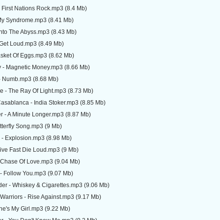
- First Nations Rock.mp3 (8.4 Mb)
My Syndrome.mp3 (8.41 Mb)
Into The Abyss.mp3 (8.43 Mb)
 Get Loud.mp3 (8.49 Mb)
asket Of Eggs.mp3 (8.62 Mb)
y - Magnetic Money.mp3 (8.66 Mb)
 - Numb.mp3 (8.68 Mb)
e - The Ray Of Light.mp3 (8.73 Mb)
asablanca - India Stoker.mp3 (8.85 Mb)
er - A Minute Longer.mp3 (8.87 Mb)
utterfly Song.mp3 (9 Mb)
 - Explosion.mp3 (8.98 Mb)
Live Fast Die Loud.mp3 (9 Mb)
- Chase Of Love.mp3 (9.04 Mb)
- Follow You.mp3 (9.07 Mb)
uder - Whiskey & Cigarettes.mp3 (9.06 Mb)
Warriors - Rise Against.mp3 (9.17 Mb)
She's My Girl.mp3 (9.22 Mb)