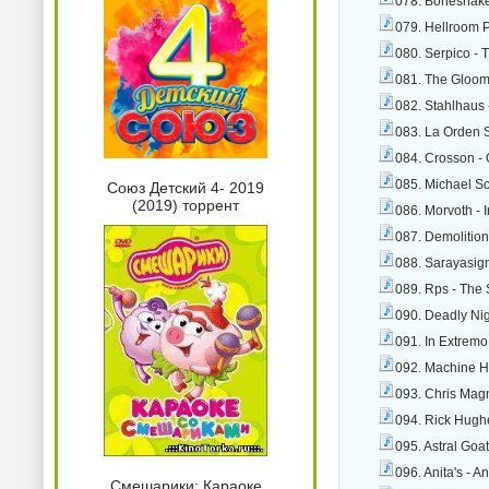
078. Boneshake
079. Hellroom P
080. Serpico - 
081. The Gloom
082. Stahlhaus
083. La Orden S
084. Crosson -
085. Michael Sc
Союз Детский 4- 2019
(2019) торрент
086. Morvoth - 
087. Demolition
088. Sarayasig
089. Rps - The
090. Deadly Nig
091. In Extrem
092. Machine H
093. Chris Mag
094. Rick Hugh
095. Astral Go
096. Anita's - 
Смешарики: Караоке