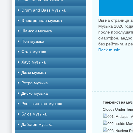
Drum and Bass музыка
Вы на странице з
Электронная музыка
Музыка 2026 года
Шансон музыка
после прослушать
смартфон, андрои
Поп музыка
без рейтинга и р
Rock music
Фолк музыка
Хаус музыка
Джаз музыка
Ретро музыка
Диско музыка
Трек-лист на му
Рэп - хип хоп музыка
Clouds Under Ten
Блюз музыка
001. Mrclaps - 
002. Isolde Mar
Дабстеп музыка
003. Nuclear Ro