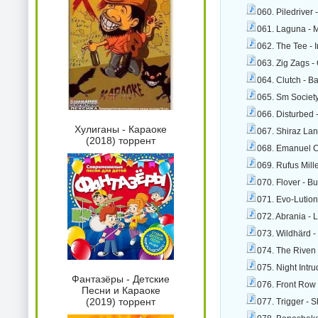
060. Piledriver 
061. Laguna - 
062. The Tee - 
063. Zig Zags -
064. Clutch - B
065. Sm Societ
066. Disturbed
Хулиганы - Караоке
067. Shiraz Lan
(2018) торрент
068. Emanuel C
069. Rufus Mill
070. Flover - B
071. Evo-Lution
072. Abrania - 
073. Wildhärd 
074. The Riven 
075. Night Intr
Фантазёры - Детские
076. Front Row 
Песни и Караоке
(2019) торрент
077. Trigger - 