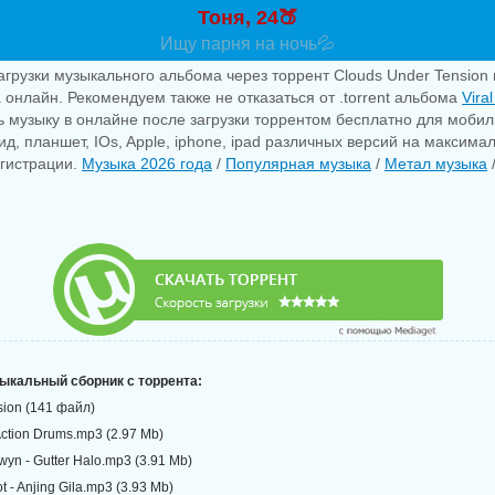
Тоня, 24🍑
Ищу парня на ночь💦
агрузки музыкального альбома через торрент Clouds Under Tension 
 онлайн. Рекомендуем также не отказаться от .torrent альбома
Vira
 музыку в онлайне после загрузки торрентом бесплатно для мобил
д, планшет, IOs, Apple, iphone, ipad различных версий на максима
егистрации.
Музыка 2026 года
/
Популярная музыка
/
Метал музыка
зыкальный сборник с торрента:
sion (141 файл)
Action Drums.mp3 (2.97 Mb)
wyn - Gutter Halo.mp3 (3.91 Mb)
t - Anjing Gila.mp3 (3.93 Mb)