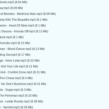
 Revés.mp3 (8.04 Mb)
May.mp3 (8.09 Mb)
ral Blondes - Medicine Man.mp3 (8.09 Mb)
xiety Kills The Beautiful.mp3 (8.1 Mb)
rren - Heart Of Steel.mp3 (8.1 Mb)
c Deuces - Knocks Off.mp3 (8.13 Mb)
 Stuck.mp3 (8.1 Mb)
 Aversão.mp3 (8.15 Mb)
lman - Blood Dance.mp3 (8.13 Mb)
ding Out.mp3 (8.17 Mb)
ge - Amor Letal.mp3 (8.23 Mb)
t's Not Your Life.mp3 (8.21 Mb)
ehind - Comfort Zone.mp3 (8.31 Mb)
- Fox Chase.mp3 (8.3 Mb)
 - No One's Business.mp3 (8.31 Mb)
ie - Sugar.mp3 (8.3 Mb)
 The Ferryman.mp3 (8.33 Mb)
el - Letzte Runde.mp3 (8.38 Mb)
y - Varmint.mp3 (8.39 Mb)