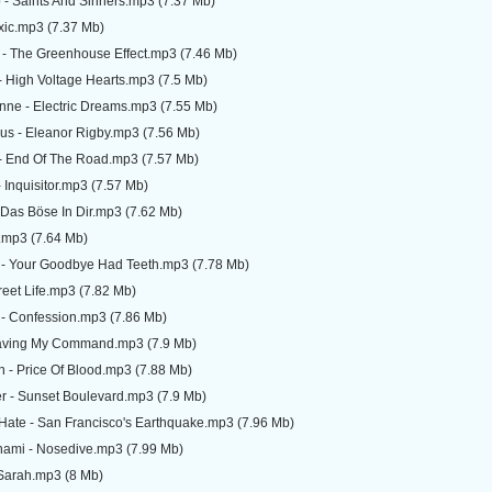
 - Saints And Sinners.mp3 (7.37 Mb)
oxic.mp3 (7.37 Mb)
 - The Greenhouse Effect.mp3 (7.46 Mb)
 High Voltage Hearts.mp3 (7.5 Mb)
nne - Electric Dreams.mp3 (7.55 Mb)
us - Eleanor Rigby.mp3 (7.56 Mb)
 - End Of The Road.mp3 (7.57 Mb)
- Inquisitor.mp3 (7.57 Mb)
- Das Böse In Dir.mp3 (7.62 Mb)
.mp3 (7.64 Mb)
 - Your Goodbye Had Teeth.mp3 (7.78 Mb)
reet Life.mp3 (7.82 Mb)
n - Confession.mp3 (7.86 Mb)
Craving My Command.mp3 (7.9 Mb)
 - Price Of Blood.mp3 (7.88 Mb)
r - Sunset Boulevard.mp3 (7.9 Mb)
Hate - San Francisco's Earthquake.mp3 (7.96 Mb)
nami - Nosedive.mp3 (7.99 Mb)
 Sarah.mp3 (8 Mb)