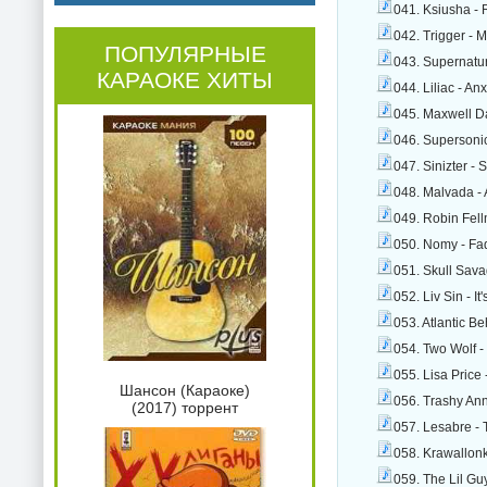
041. Ksiusha -
042. Trigger - 
ПОПУЛЯРНЫЕ
043. Supernatu
КАРАОКЕ ХИТЫ
044. Liliac - An
045. Maxwell Da
046. Supersoni
047. Sinizter -
048. Malvada -
049. Robin Fel
050. Nomy - Fa
051. Skull Sava
052. Liv Sin - I
053. Atlantic B
054. Two Wolf 
055. Lisa Price
Шансон (Караоке)
056. Trashy Ann
(2017) торрент
057. Lesabre -
058. Krawallonk
059. The Lil Gu