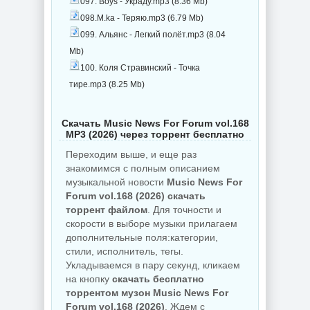
097. Boys - Украду.mp3 (8.36 Mb)
098.M.ka - Теряю.mp3 (6.79 Mb)
099. Альянс - Легкий полёт.mp3 (8.04
Mb)
100. Коля Стравинский - Точка
тире.mp3 (8.25 Mb)
Скачать Music News For Forum vol.168
MP3 (2026) через торрент бесплатно
Переходим выше, и еще раз
знакомимся с полным описанием
музыкальной новости
Music News For
Forum vol.168 (2026) скачать
торрент файлом
. Для точности и
скорости в выборе музыки прилагаем
дополнительные поля:категории,
стили, исполнитель, тегы.
Укладываемся в пару секунд, кликаем
на кнопку
скачать бесплатно
торрентом музон Music News For
Forum vol.168 (2026)
. Ждем с