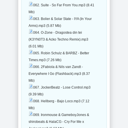
062. Suite - So Far From You.mp3 (8.41
Mb)
063. Bolier & Solar State - IYA (In Your
Arms).mp3 (5.87 Mb)
064. O-Zone - Dragostea din tei
(K3YN0T3 & Acko Techno Remix).mp3
(6.01 Mb)
065. Robin Schulz & BARBZ - Better
Times.mp3 (7.26 Mb)
066. 2Fabiola & Nils van Zandt -
Everywhere I Go (Flashback).mp3 (8.37
Mb)
067. JockerBeatz - Lose Control.mp3
(9.39 Mb)
068. Hellberg - Bajo Loco.mp3 (7.12
Mb)
069. Ironmouse & GameboyJones &
shirobeats & HalaCG - Cry For Me x