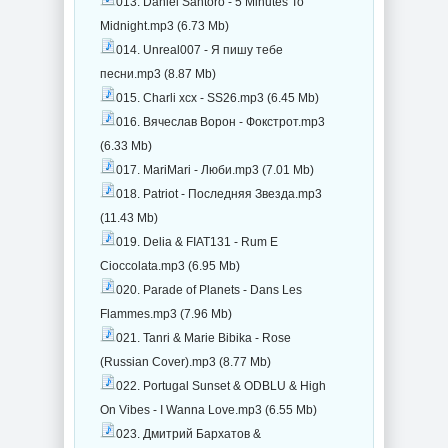
013. Daniel Santoro - 5 Minutes To
Midnight.mp3 (6.73 Mb)
014. Unreal007 - Я пишу тебе
песни.mp3 (8.87 Mb)
015. Charli xcx - SS26.mp3 (6.45 Mb)
016. Вячеслав Ворон - Фокстрот.mp3
(6.33 Mb)
017. MariMari - Люби.mp3 (7.01 Mb)
018. Patriot - Последняя Звезда.mp3
(11.43 Mb)
019. Delia & FIAT131 - Rum E
Cioccolata.mp3 (6.95 Mb)
020. Parade of Planets - Dans Les
Flammes.mp3 (7.96 Mb)
021. Tanri & Marie Bibika - Rose
(Russian Cover).mp3 (8.77 Mb)
022. Portugal Sunset & ODBLU & High
On Vibes - I Wanna Love.mp3 (6.55 Mb)
023. Дмитрий Бархатов &