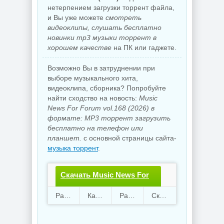
нетерпением загрузки торрент файла,
и Вы уже можете
смотреть
видеоклипы, слушать бесплатно
новинки mp3 музыки торрент в
хорошем качестве
на ПК или гаджете.
Возможно Вы в затруднении при
выборе музыкального хита,
видеоклипа, сборника? Попробуйте
найти сходство на новость:
Music
News For Forum vol.168 (2026) в
формате: MP3 торрент загрузить
бесплатно на телефон или
планшет.
с основной страницы сайта-
музыка торрент
.
Скачать Music News For
Forum vol.168.torrent
Раздают
18
Качают
12
Размер
772.87 Mb
Скачали
3980 раз
файл бесплатно