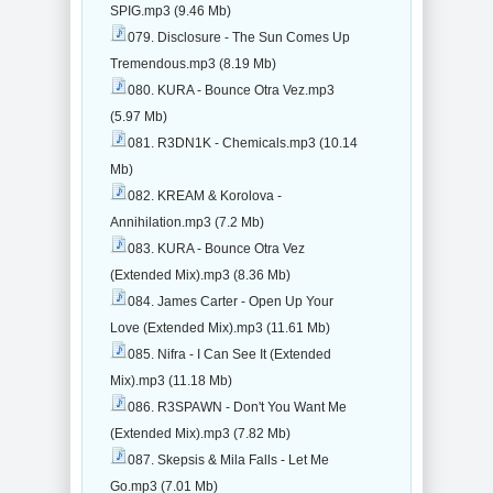
SPIG.mp3 (9.46 Mb)
079. Disclosure - The Sun Comes Up
Tremendous.mp3 (8.19 Mb)
080. KURA - Bounce Otra Vez.mp3
(5.97 Mb)
081. R3DN1K - Chemicals.mp3 (10.14
Mb)
082. KREAM & Korolova -
Annihilation.mp3 (7.2 Mb)
083. KURA - Bounce Otra Vez
(Extended Mix).mp3 (8.36 Mb)
084. James Carter - Open Up Your
Love (Extended Mix).mp3 (11.61 Mb)
085. Nifra - I Can See It (Extended
Mix).mp3 (11.18 Mb)
086. R3SPAWN - Don't You Want Me
(Extended Mix).mp3 (7.82 Mb)
087. Skepsis & Mila Falls - Let Me
Go.mp3 (7.01 Mb)