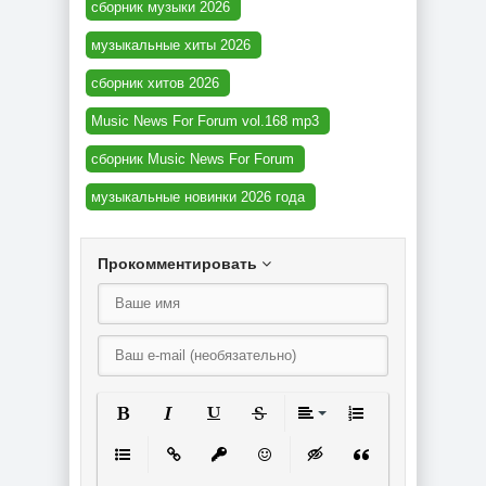
сборник музыки 2026
музыкальные хиты 2026
сборник хитов 2026
Music News For Forum vol.168 mp3
сборник Music News For Forum
музыкальные новинки 2026 года
Прокомментировать
Полужирный
Курсив
Подчеркнутый
Зачеркнутый
Выравнивание
Нумерованный спи
Маркированный список
Вставить ссылку
Вставить защищенную ссылку
Вставить смайлик
Вставка скрытого текст
Вставка цитаты