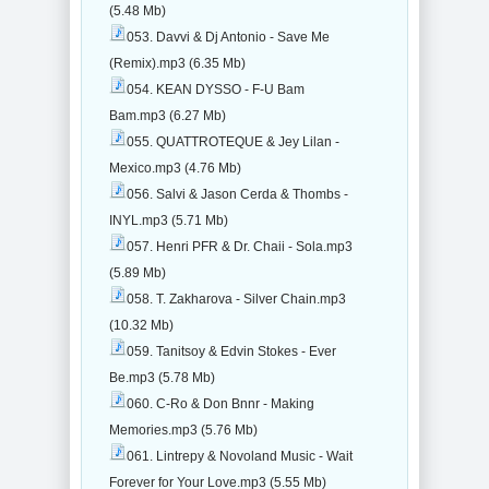
(5.48 Mb)
053. Davvi & Dj Antonio - Save Me
(Remix).mp3 (6.35 Mb)
054. KEAN DYSSO - F-U Bam
Bam.mp3 (6.27 Mb)
055. QUATTROTEQUE & Jey Lilan -
Mexico.mp3 (4.76 Mb)
056. Salvi & Jason Cerda & Thombs -
INYL.mp3 (5.71 Mb)
057. Henri PFR & Dr. Chaii - Sola.mp3
(5.89 Mb)
058. T. Zakharova - Silver Chain.mp3
(10.32 Mb)
059. Tanitsoy & Edvin Stokes - Ever
Be.mp3 (5.78 Mb)
060. C-Ro & Don Bnnr - Making
Memories.mp3 (5.76 Mb)
061. Lintrepy & Novoland Music - Wait
Forever for Your Love.mp3 (5.55 Mb)