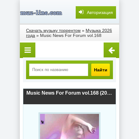
Авторизация
Скачать музыку торрентом
»
Музыка 2026
года
» Music News For Forum vol.168
Найти
Music News For Forum vol.168 (2026) скачать торрент