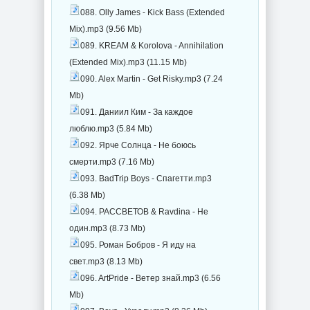
088. Olly James - Kick Bass (Extended
Mix).mp3 (9.56 Mb)
089. KREAM & Korolova - Annihilation
(Extended Mix).mp3 (11.15 Mb)
090. Alex Martin - Get Risky.mp3 (7.24
Mb)
091. Даниил Ким - За каждое
люблю.mp3 (5.84 Mb)
092. Ярче Солнца - Не боюсь
смерти.mp3 (7.16 Mb)
093. BadTrip Boys - Спагетти.mp3
(6.38 Mb)
094. РАССВЕТОВ & Ravdina - Не
один.mp3 (8.73 Mb)
095. Роман Бобров - Я иду на
свет.mp3 (8.13 Mb)
096. ArtPride - Ветер знай.mp3 (6.56
Mb)