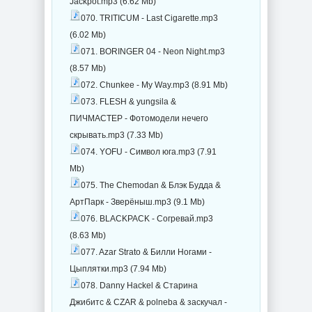
Jackpot.mp3 (6.62 Mb)
070. TRITICUM - Last Cigarette.mp3
(6.02 Mb)
071. BORINGER 04 - Neon Night.mp3
(8.57 Mb)
072. Chunkee - My Way.mp3 (8.91 Mb)
073. FLESH & yungsila &
ПИЧМАСТЕР - Фотомодели нечего
скрывать.mp3 (7.33 Mb)
074. YOFU - Символ юга.mp3 (7.91
Mb)
075. The Chemodan & Блэк Будда &
АртПарк - Зверёныш.mp3 (9.1 Mb)
076. BLACKPACK - Согревай.mp3
(8.63 Mb)
077. Azar Strato & Билли Ногами -
Цыплятки.mp3 (7.94 Mb)
078. Danny Hackel & Старина
Джибитс & CZAR & polneba & заскучал -