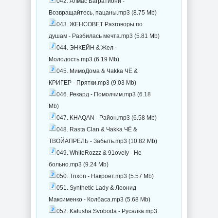
042. Алмас Багратиони -
Возвращайтесь, пацаны.mp3 (8.75 Mb)
043. ЖЕНСОВЕТ Разговоры по
душам - Разбилась мечта.mp3 (5.81 Mb)
044. ЭНКЕЙН & Жел -
Молодость.mp3 (6.19 Mb)
045. МимоДома & Чakka ЧЁ &
КРИГЕР - Прятки.mp3 (9.03 Mb)
046. Рекард - Помолчим.mp3 (6.18
Mb)
047. KHAQAN - Район.mp3 (6.58 Mb)
048. Rasta Clan & Чakka ЧЁ &
ТВОЙАПРЕЛЬ - Забыть.mp3 (10.82 Mb)
049. WhiteRozzz & 91ovely - Не
больно.mp3 (9.24 Mb)
050. Tnxon - Накроет.mp3 (5.57 Mb)
051. Synthetic Lady & Леонид
Максименко - Колбаса.mp3 (5.68 Mb)
052. Katusha Svoboda - Русалка.mp3