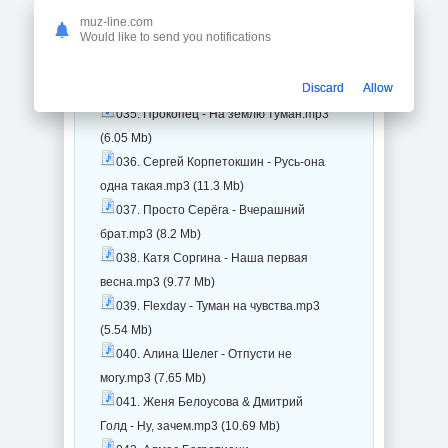
033. Неизвестный Солдат - Ангел
muz-line.com
Would like to send you notifications
хранитель.mp3 (7.76 Mb)
034. Сергей Ростовъ - Майя-звезда
Discard
Allow
Шанхая.mp3 (7.78 Mb)
035. Прокопец - На землю туман.mp3
(6.05 Mb)
036. Сергей Корпетокшин - Русь-она
одна такая.mp3 (11.3 Mb)
037. Просто Серёга - Вчерашний
брат.mp3 (8.2 Mb)
038. Катя Соргина - Наша первая
весна.mp3 (9.77 Mb)
039. Flexday - Туман на чувства.mp3
(5.54 Mb)
040. Алина Шелег - Отпусти не
могу.mp3 (7.65 Mb)
041. Женя Белоусова & Дмитрий
Голд - Ну, зачем.mp3 (10.69 Mb)