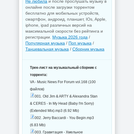
Не любила
и после прослушать музыку в
онлайне после загрузки торрентом
бесплатно для мобильных устройств,
смартфон, андроид, планшет, IOs, Apple,
iphone, ipad различных версий на
максимальной скорости без рейтинга и
регистрации.
Музыка 2026 года
/
Популярная музыка
/
Поп музыка
/
Танцевальная музыка
/
Сборник музыка
Трек-лист на музыкальный сборник с
торрента:
VA - Music News For Forum vol.168 (100
файлов)
001. Old Jim & ARTY & Alexandra Stan
& CERES - In My Head (Baby I'm Sorry)
(Extended Mix).mp3 (6.92 Mb)
002. Jerry Baccardi - You Begin.mp3
(6.83 Mb)
003. Гравитация - Хмельное