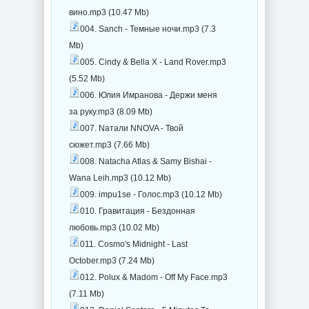
вино.mp3 (10.47 Mb)
004. Sanch - Темные ночи.mp3 (7.3
Mb)
005. Cindy & Bella X - Land Rover.mp3
(5.52 Mb)
006. Юлия Имранова - Держи меня
за руку.mp3 (8.09 Mb)
007. Nатали NNOVA - Твой
сюжет.mp3 (7.66 Mb)
008. Natacha Atlas & Samy Bishai -
Wana Leih.mp3 (10.12 Mb)
009. impu1se - Голос.mp3 (10.12 Mb)
010. Гравитация - Бездонная
любовь.mp3 (10.02 Mb)
011. Cosmo's Midnight - Last
October.mp3 (7.24 Mb)
012. Polux & Madom - Off My Face.mp3
(7.11 Mb)