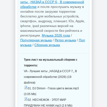
хиты ,,НАЗАД в СССР 6,, В современной
обработке
и после прослушать музыку в
онлайне после загрузки торрентом
бесплатно для мобильных устройств,
смартфон, андроид, планшет, IOs, Apple,
iphone, ipad различных версий на
максимальной скорости без рейтинга и
регистрации.
Музыка 2026 года
/
Популярная музыка
/
Ретро музыка
/
Поп
музыка
/
Сборник музыка
Трек-лист на музыкальный сборник с
торрента:
VA - Лучшие хиты ,,НАЗАД в СССР 7,, В
современной обработке (2026) (19
файлов)
01. DJ Dimon - Глаза цвета виски.mp3
(3.05 Mb)
02. НЕСНЕЖОК - ЭТОТ МИР
ПРИДУМАН НЕ НАМИ.mp3 (2.6 Mb)