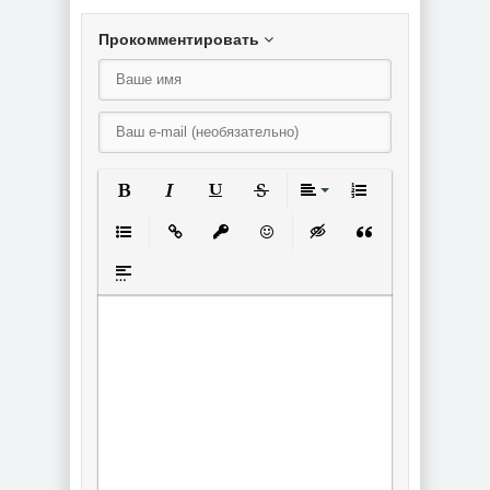
Прокомментировать
Полужирный
Курсив
Подчеркнутый
Зачеркнутый
Выравнивание
Нумерованный спи
Маркированный список
Вставить ссылку
Вставить защищенную ссылку
Вставить смайлик
Вставка скрытого текст
Вставка цитаты
Вставка спойлера