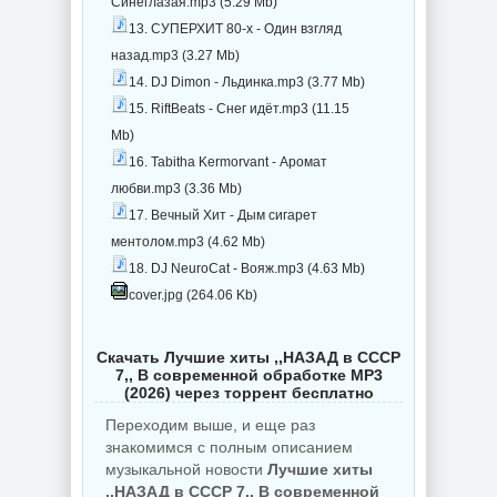
Синеглазая.mp3 (5.29 Mb)
13. СУПЕРХИТ 80-х - Один взгляд
назад.mp3 (3.27 Mb)
14. DJ Dimon - Льдинка.mp3 (3.77 Mb)
15. RiftBeats - Снег идёт.mp3 (11.15
Mb)
16. Tabitha Kermorvant - Аромат
любви.mp3 (3.36 Mb)
17. Вечный Хит - Дым сигарет
ментолом.mp3 (4.62 Mb)
18. DJ NeuroCat - Вояж.mp3 (4.63 Mb)
cover.jpg (264.06 Kb)
Скачать Лучшие хиты ,,НАЗАД в СССР
7,, В современной обработке MP3
(2026) через торрент бесплатно
Переходим выше, и еще раз
знакомимся с полным описанием
музыкальной новости
Лучшие хиты
,,НАЗАД в СССР 7,, В современной