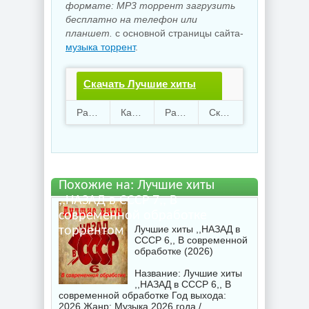
формате: MP3 торрент загрузить
бесплатно на телефон или
планшет.
с основной страницы сайта-
музыка торрент
.
Скачать Лучшие хиты
,,НАЗАД в СССР 7,, В
Раздают
101
Качают
63
Размер
80.08 Mb
Скачали
1459 раз
современной
обработке.torrent файл
бесплатно
Похожие на: Лучшие хиты
,,НАЗАД в СССР 7,, В
современной обработке
Лучшие хиты ,,НАЗАД в
торрентом
СССР 6,, В современной
обработке (2026)
Название: Лучшие хиты
,,НАЗАД в СССР 6,, В
современной обработке Год выхода:
2026 Жанр: Музыка 2026 года /