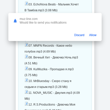
03. EchoNova Beats - Мальчик Хочет
В Тамбов.mp3 (3.08 Mb)
04. KulMuzika - На Сердце Рана У
muz-line.com
меня.mp3 (3.39 Mb)
Would like to send you notifications
05. DJ Dimon - Игрушка.mp3 (3.51 Mb)
06. FLYXO - Песенка про меня.mp3
Discard
Allow
(7.77 Mb)
07. MNFN Records - Какое небо
голубое.mp3 (4.69 Mb)
08. Вечный Хит - Девочка Ночь.mp3
(4.51 Mb)
09. KulMuzika - Пропадаю я.mp3
(3.75 Mb)
10. MrBluesday - Скоро стану я
седым и старым.mp3 (3.28 Mb)
11. NOVA_MUSIC - Джулия.mp3 (4.09
Mb)
12. R.S.Productions - Девочка Моя