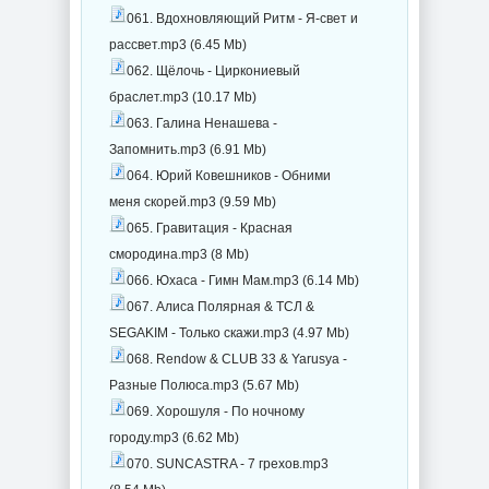
061. Вдохновляющий Ритм - Я-свет и
рассвет.mp3 (6.45 Mb)
062. Щёлочь - Циркониевый
браслет.mp3 (10.17 Mb)
063. Галина Ненашева -
Запомнить.mp3 (6.91 Mb)
064. Юрий Ковешников - Обними
меня скорей.mp3 (9.59 Mb)
065. Гравитация - Красная
смородина.mp3 (8 Mb)
066. Юхаса - Гимн Мам.mp3 (6.14 Mb)
067. Алиса Полярная & ТСЛ &
SEGAKIM - Только скажи.mp3 (4.97 Mb)
068. Rendow & CLUB 33 & Yarusya -
Разные Полюса.mp3 (5.67 Mb)
069. Хорошуля - По ночному
городу.mp3 (6.62 Mb)
070. SUNCASTRA - 7 грехов.mp3