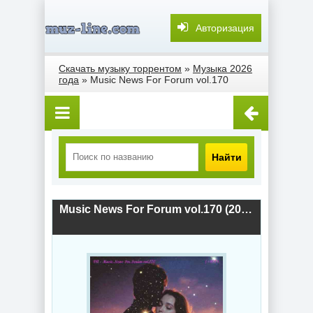
Авторизация
Скачать музыку торрентом
»
Музыка 2026
года
» Music News For Forum vol.170
Найти
Music News For Forum vol.170 (2026) скачать торрент