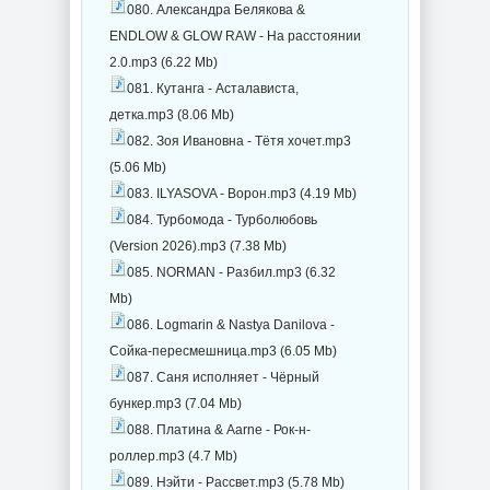
080. Александра Белякова &
ENDLOW & GLOW RAW - На расстоянии
2.0.mp3 (6.22 Mb)
081. Кутанга - Асталависта,
детка.mp3 (8.06 Mb)
082. Зоя Ивановна - Тётя хочет.mp3
(5.06 Mb)
083. ILYASOVA - Ворон.mp3 (4.19 Mb)
084. Турбомода - Турболюбовь
(Version 2026).mp3 (7.38 Mb)
085. NORMAN - Разбил.mp3 (6.32
Mb)
086. Logmarin & Nastya Danilova -
Сойка-пересмешница.mp3 (6.05 Mb)
087. Саня исполняет - Чёрный
бункер.mp3 (7.04 Mb)
088. Платина & Aarne - Рок-н-
роллер.mp3 (4.7 Mb)
089. Нэйти - Рассвет.mp3 (5.78 Mb)