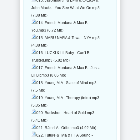
013. JasonMartin & E-40 & G-Eazy &
John Mackk - You See What We On.mp3
(7.88 Mb)
014. French Montana & Max B -
You.mp3 (6.72 Mb)
015. MARU NARA & Towa - NYA.mp3
(4.88 Mb)
016. LUCKI & Lil Baby - Can't B
Trusted.mp3 (5.82 Mb)
017. French Montana & Max B - Just a
Lil Bit.mp3 (8.05 Mb)
018. Young M.A - State of Mind.mp3
(7.5 Mb)
019. Young M.A - Therapy (intro).mp3
(5.85 Mb)
020. Buckshot - Heart of Gold.mp3
(5.41 Mb)
021. RJmrLA - Oribe.mp3 (4.92 Mb)
022. Future & Tyla & FIFA Sound -