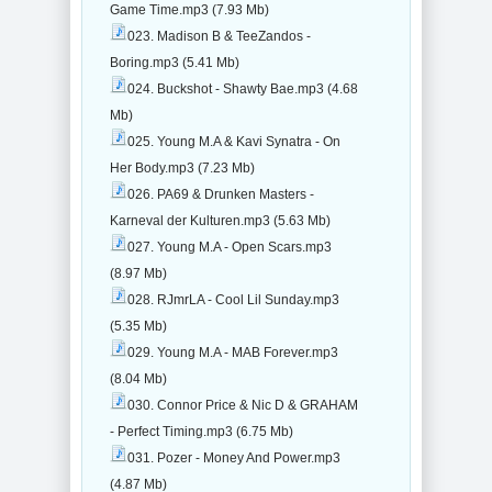
Game Time.mp3 (7.93 Mb)
023. Madison B & TeeZandos -
Boring.mp3 (5.41 Mb)
024. Buckshot - Shawty Bae.mp3 (4.68
Mb)
025. Young M.A & Kavi Synatra - On
Her Body.mp3 (7.23 Mb)
026. PA69 & Drunken Masters -
Karneval der Kulturen.mp3 (5.63 Mb)
027. Young M.A - Open Scars.mp3
(8.97 Mb)
028. RJmrLA - Cool Lil Sunday.mp3
(5.35 Mb)
029. Young M.A - MAB Forever.mp3
(8.04 Mb)
030. Connor Price & Nic D & GRAHAM
- Perfect Timing.mp3 (6.75 Mb)
031. Pozer - Money And Power.mp3
(4.87 Mb)