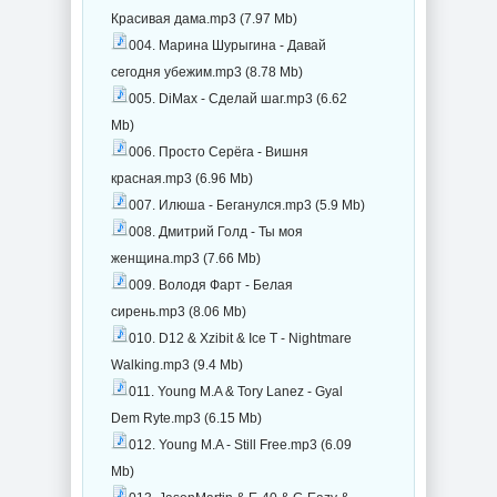
Красивая дама.mp3 (7.97 Mb)
004. Марина Шурыгина - Давай
сегодня убежим.mp3 (8.78 Mb)
005. DiMax - Сделай шаг.mp3 (6.62
Mb)
006. Просто Серёга - Вишня
красная.mp3 (6.96 Mb)
007. Илюша - Беганулся.mp3 (5.9 Mb)
008. Дмитрий Голд - Ты моя
женщина.mp3 (7.66 Mb)
009. Володя Фарт - Белая
сирень.mp3 (8.06 Mb)
010. D12 & Xzibit & Ice T - Nightmare
Walking.mp3 (9.4 Mb)
011. Young M.A & Tory Lanez - Gyal
Dem Ryte.mp3 (6.15 Mb)
012. Young M.A - Still Free.mp3 (6.09
Mb)