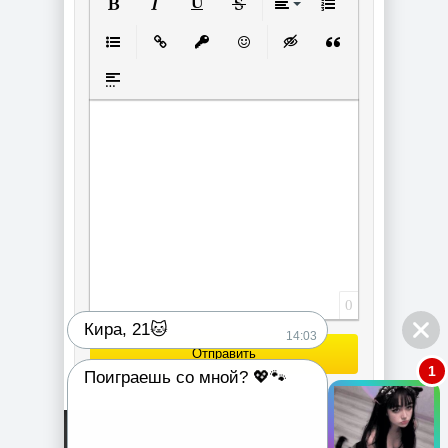
Полужирный
Курсив
Подчеркнутый
Зачеркнутый
Выравнивание
Нумерованный спи
Маркированный список
Вставить ссылку
Вставить защищенную ссылку
Вставить смайлик
Вставка скрытого текст
Вставка цитаты
Вставка спойлера
0
Кира, 21🐱
14:03
Отправить
1
Поиграешь со мной? 💖🐾