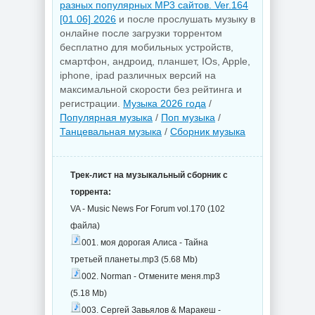
разных популярных MP3 сайтов. Ver.164
[01.06] 2026
и после прослушать музыку в
онлайне после загрузки торрентом
бесплатно для мобильных устройств,
смартфон, андроид, планшет, IOs, Apple,
iphone, ipad различных версий на
максимальной скорости без рейтинга и
регистрации.
Музыка 2026 года
/
Популярная музыка
/
Поп музыка
/
Танцевальная музыка
/
Сборник музыка
Трек-лист на музыкальный сборник с
торрента:
VA - Music News For Forum vol.170 (102
файла)
001. моя дорогая Алиса - Тайна
третьей планеты.mp3 (5.68 Mb)
002. Norman - Отмените меня.mp3
(5.18 Mb)
003. Сергей Завьялов & Маракеш -