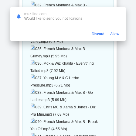
032. French Montana & Max B -
London Nights.mp3 (6.65 Mb)
muz-line.com
Would like to send you notifications
033. Pozer & AJ Tracey - Hulk
Hogan.mp3 (6.86 Mb)
Discard
Allow
034. Ragal Ironbull - Smoke In The
Valley.mp3 (6.7 Mb)
035. French Montana & Max B -
Grimey.mp3 (5.95 Mb)
036. Mgk & Wiz Khalifa - Everything
Tatted.mp3 (7.92 Mb)
037. Young M.A & G Herbo -
Pressure.mp3 (6.71 Mb)
038. French Montana & Max B - Go
Ladies.mp3 (5.69 Mb)
039. Chris MC & Xama & Jones - Diz
Pra Mim.mp3 (7.68 Mb)
040. French Montana & Max B - Break
You Off.mp3 (4.55 Mb)