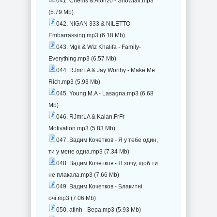
041. Chems & Alonzo - Snowfall.mp3
(5.79 Mb)
042. NIGAN 333 & NILETTO -
Embarrassing.mp3 (6.18 Mb)
043. Mgk & Wiz Khalifa - Family-
Everything.mp3 (6.57 Mb)
044. RJmrLA & Jay Worthy - Make Me
Rich.mp3 (5.93 Mb)
045. Young M.A - Lasagna.mp3 (6.68
Mb)
046. RJmrLA & Kalan.FrFr -
Motivation.mp3 (5.83 Mb)
047. Вадим Кочетков - Я у тебе один,
ти у мене одна.mp3 (7.34 Mb)
048. Вадим Кочетков - Я хочу, щоб ти
не плакала.mp3 (7.66 Mb)
049. Вадим Кочетков - Блакитні
очі.mp3 (7.06 Mb)
050. atinh - Вера.mp3 (5.93 Mb)