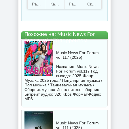
Forum vol.170.torrent
Раздают
95
Качают
90
Размер
712.04 Mb
Скачали
3989 раз
файл бесплатно
Похожие на: Music News For
Forum vol.170 торрентом
Music News For Forum
vol.117 (2025)
Название: Music News
For Forum vol.117 Год
выхода: 2025 Жанр:
Музыка 2025 года / Популярная музыка /
Поп музыка / Танцевальная музыка /
Сборник музыка Исполнитель:
сборник
Битрейт аудио: 320 Kbps Формат-Кодек:
MP3
Music News For Forum
vol.111 (2025)