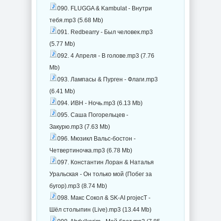
090. FLUGGA & Kambulat - Внутри
тебя.mp3 (5.68 Mb)
091. Redbearry - Был человек.mp3
(5.77 Mb)
092. 4 Апреля - В голове.mp3 (7.76
Mb)
093. Лампасы & Пурген - Флаги.mp3
(6.41 Mb)
094. ИВН - Ночь.mp3 (6.13 Mb)
095. Саша Погорельцев -
Закурю.mp3 (7.63 Mb)
096. Мюзикл Вальс-бостон -
Четвертиночка.mp3 (6.78 Mb)
097. Константин Лоран & Наталья
Уральская - Он только мой (Побег за
бугор).mp3 (8.74 Mb)
098. Макс Сокол & SK-AI projecT -
Шёл столыпин (Live).mp3 (13.44 Mb)