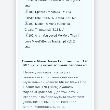
099. Abdulkarim - Мой брат.mp3 (7.85
Mb)
100. Братья Егоровы & ТУ-134 -
Люблю тебя так сильно.mp3 (8.43 Mb)
101. Madom & Maria Fernanda -
Crazier Things.mp3 (8.13 Mb)
102. Ana - You Loved Me More Than I
Love Myself (Bonus Track).mp3 (13.11
Mb)
Скачать Music News For Forum vol.170
MP3 (2026) через торрент бесплатно
Переходим выше, и еще раз
знакомимся с полным описанием
музыкальной новости
Music News For
Forum vol.170 (2026) скачать
торрент файлом
. Для точности и
скорости в выборе музыки прилагаем
дополнительные поля:категории,
стили, исполнитель, тегы.