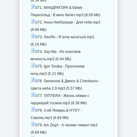
(8.54 Mb)
071. МАNДРАГОРА & Юлия
Пересильд - В кино билет.mp3 (8.69 Mb)
072. Анна НеИгрушки - Для тебя.mp3
(8.68 Mb)
073. ЛенЯн - Я хочу касаться.mp3
(6.16 Mb)
074. Say-Ma - Из осколков
вечность.mp3 (6.44 Mb)
075. Igor Tonika - Прогоняем
ночь.mp3 (5.21 Mb)
076. Seewoow & Джиос & Cherkasov -
Цвета неба 2.0.mp3 (5.57 Mb)
077. TATITERA - Жизнь обман с
чарующей тоскою.mp3 (8.38 Mb)
078. 3-ий Январь & HYDY -
Сирень.mp3 (6.64 Mb)
079. Ion Zegri - А часики тикают.mp3
(9.68 Mb)