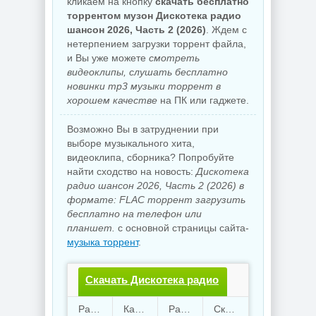
кликаем на кнопку
скачать бесплатно
торрентом музон Дискотека радио
шансон 2026, Часть 2 (2026)
. Ждем с
нетерпением загрузки торрент файла,
и Вы уже можете
смотреть
видеоклипы, слушать бесплатно
новинки mp3 музыки торрент в
хорошем качестве
на ПК или гаджете.
Возможно Вы в затруднении при
выборе музыкального хита,
видеоклипа, сборника? Попробуйте
найти сходство на новость:
Дискотека
радио шансон 2026, Часть 2 (2026) в
формате: FLAC торрент загрузить
бесплатно на телефон или
планшет.
с основной страницы сайта-
музыка торрент
.
Скачать Дискотека радио
шансон 2026, Часть
Раздают
81
Качают
34
Размер
821.98 Mb
Скачали
2221 раз