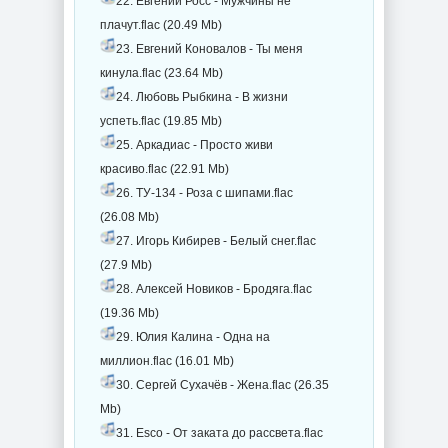
22. Евгений Росс - Мужчины не
плачут.flac (20.49 Mb)
23. Евгений Коновалов - Ты меня
кинула.flac (23.64 Mb)
24. Любовь Рыбкина - В жизни
успеть.flac (19.85 Mb)
25. Аркадиас - Просто живи
красиво.flac (22.91 Mb)
26. ТУ-134 - Роза с шипами.flac
(26.08 Mb)
27. Игорь Кибирев - Белый снег.flac
(27.9 Mb)
28. Алексей Новиков - Бродяга.flac
(19.36 Mb)
29. Юлия Калина - Одна на
миллион.flac (16.01 Mb)
30. Сергей Сухачёв - Жена.flac (26.35
Mb)
31. Esco - От заката до рассвета.flac