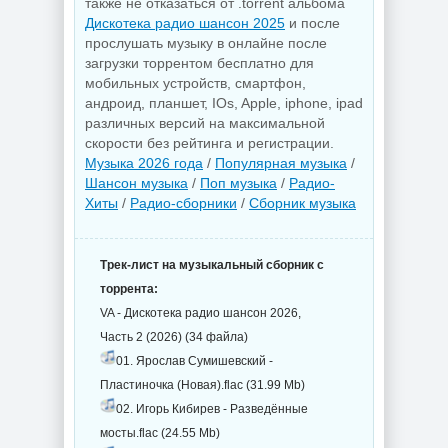
также не отказаться от .torrent альбома
Дискотека радио шансон 2025
и после
прослушать музыку в онлайне после
загрузки торрентом бесплатно для
мобильных устройств, смартфон,
андроид, планшет, IOs, Apple, iphone, ipad
различных версий на максимальной
скорости без рейтинга и регистрации.
Музыка 2026 года
/
Популярная музыка
/
Шансон музыка
/
Поп музыка
/
Радио-
Хиты
/
Радио-сборники
/
Сборник музыка
Трек-лист на музыкальный сборник с
торрента:
VA - Дискотека радио шансон 2026,
Часть 2 (2026) (34 файла)
01. Ярослав Сумишевский -
Пластиночка (Новая).flac (31.99 Mb)
02. Игорь Кибирев - Разведённые
мосты.flac (24.55 Mb)