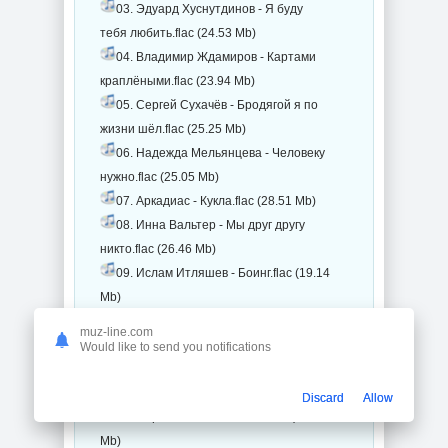
03. Эдуард Хуснутдинов - Я буду
тебя любить.flac (24.53 Mb)
04. Владимир Ждамиров - Картами
краплёными.flac (23.94 Mb)
05. Сергей Сухачёв - Бродягой я по
жизни шёл.flac (25.25 Mb)
06. Надежда Мельянцева - Человеку
нужно.flac (25.05 Mb)
07. Аркадиас - Кукла.flac (28.51 Mb)
08. Инна Вальтер - Мы друг другу
никто.flac (26.46 Mb)
09. Ислам Итляшев - Боинг.flac (19.14
Mb)
10. Евгений Коновалов - Людочка.flac
muz-line.com
(24.41 Mb)
Would like to send you notifications
11. Сергей Вольный - Не би-би.flac
(20.33 Mb)
Discard
Allow
12. Сергей Росси - Моника.flac (34.07
Mb)