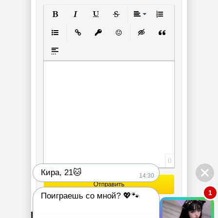
Полужирный
Курсив
Подчеркнутый
Зачеркнутый
Выравнивание
Нумерованный спи
Маркированный список
Вставить ссылку
Вставить защищенную ссылку
Вставить смайлик
Вставка скрытого текст
Вставка цитаты
Вставка спойлера
0
Кира, 21🐱
14:30
Отправить
1
Поиграешь со мной? 💖🐾