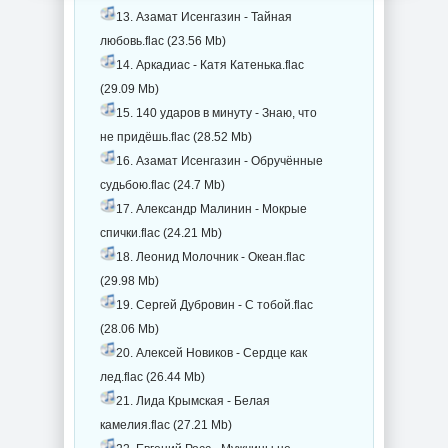
13. Азамат Исенгазин - Тайная
любовь.flac (23.56 Mb)
14. Аркадиас - Катя Катенька.flac
(29.09 Mb)
15. 140 ударов в минуту - Знаю, что
не придёшь.flac (28.52 Mb)
16. Азамат Исенгазин - Обручённые
судьбою.flac (24.7 Mb)
17. Александр Малинин - Мокрые
спички.flac (24.21 Mb)
18. Леонид Молочник - Океан.flac
(29.98 Mb)
19. Сергей Дубровин - С тобой.flac
(28.06 Mb)
20. Алексей Новиков - Сердце как
лед.flac (26.44 Mb)
21. Лида Крымская - Белая
камелия.flac (27.21 Mb)