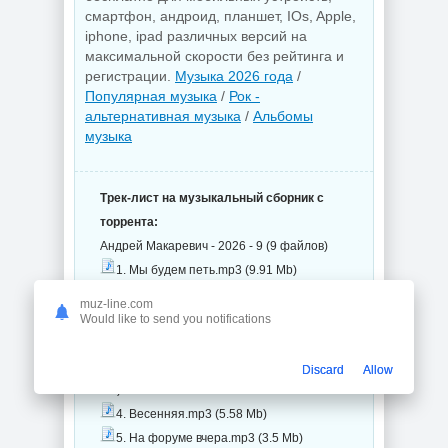
смартфон, андроид, планшет, IOs, Apple,
iphone, ipad различных версий на
максимальной скорости без рейтинга и
регистрации.
Музыка 2026 года
/
Популярная музыка
/
Рок -
альтернативная музыка
/
Альбомы
музыка
Трек-лист на музыкальный сборник с
торрента:
Андрей Макаревич - 2026 - 9 (9 файлов)
1. Мы будем петь.mp3 (9.91 Mb)
2. Песенка о добре и зле.mp3 (8.88
muz-line.com
Mb)
Would like to send you notifications
3. Диалог на фоне бесконечной ночи
(Посвящение В.П.Аксёнову).mp3 (9.38
Discard
Allow
Mb)
4. Весенняя.mp3 (5.58 Mb)
5. На форуме вчера.mp3 (3.5 Mb)