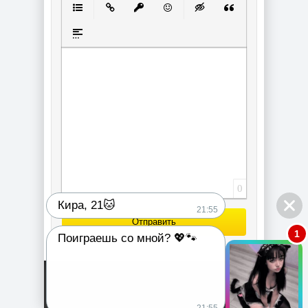
Маркированный список
Вставить ссылку
Вставить защищенную ссылку
Вставить смайлик
Вставка скрытого текст
Вставка цитаты
Вставка спойлера
0
Кира, 21🐱
21:55
Отправить
1
Поиграешь со мной? 💖🐾