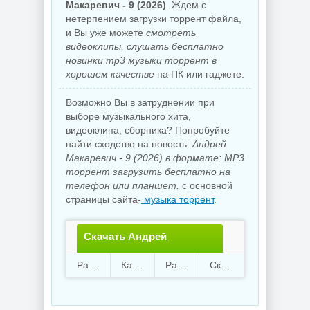
Макаревич - 9 (2026)
. Ждем с
нетерпением загрузки торрент файла,
и Вы уже можете
смотреть
видеоклипы, слушать бесплатно
новинки mp3 музыки торрент в
хорошем качестве
на ПК или гаджете.
Возможно Вы в затруднении при
выборе музыкального хита,
видеоклипа, сборника? Попробуйте
найти сходство на новость:
Андрей
Макаревич - 9 (2026) в формате: MP3
торрент загрузить бесплатно на
телефон или планшет.
с основной
страницы сайта-
музыка торрент
.
Скачать Андрей
Макаревич - 9.torrent
Раздают
109
Качают
13
Размер
66.85 Mb
Скачали
992 раз
файл бесплатно