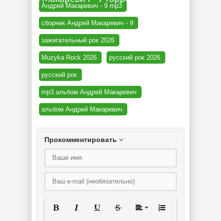
Андрей Макаревич - 9 mp3
сборник Андрей Макаревич - 9
зажигательный рок 2026
Muzyka Rock 2026
русский рок 2026
русский рок
mp3 альбом Андрей Макаревич
альбом Андрей Макаревич
Прокомментировать
Полужирный
Курсив
Подчеркнутый
Зачеркнутый
Выравнивание
Нумерованный спи