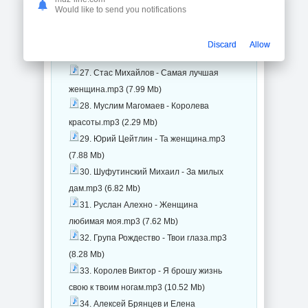
25. Александр Барыкин - Букет.mp3
Would like to send you notifications
(8.39 Mb)
26. Сергей Рудов - Восьмое
Discard
Allow
марта.mp3 (9.79 Mb)
27. Стас Михайлов - Самая лучшая
женщина.mp3 (7.99 Mb)
28. Муслим Магомаев - Королева
красоты.mp3 (2.29 Mb)
29. Юрий Цейтлин - Та женщина.mp3
(7.88 Mb)
30. Шуфутинский Михаил - За милых
дам.mp3 (6.82 Mb)
31. Руслан Алехно - Женщина
любимая моя.mp3 (7.62 Mb)
32. Група Рождество - Твои глаза.mp3
(8.28 Mb)
33. Королев Виктор - Я брошу жизнь
свою к твоим ногам.mp3 (10.52 Mb)
34. Алексей Брянцев и Елена