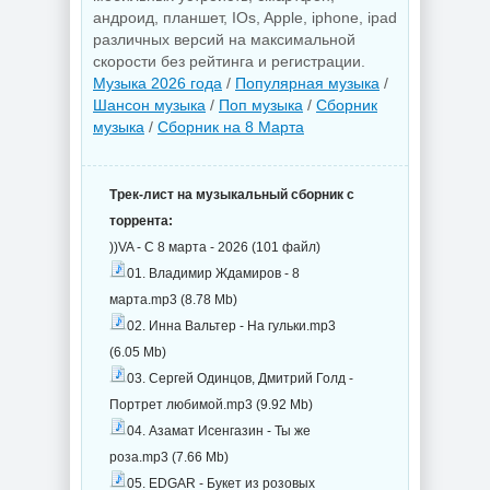
андроид, планшет, IOs, Apple, iphone, ipad
различных версий на максимальной
скорости без рейтинга и регистрации.
Музыка 2026 года
/
Популярная музыка
/
Шансон музыка
/
Поп музыка
/
Сборник
музыка
/
Сборник на 8 Марта
Трек-лист на музыкальный сборник с
торрента:
))VA - С 8 марта - 2026 (101 файл)
01. Владимир Ждамиров - 8
марта.mp3 (8.78 Mb)
02. Инна Вальтер - На гульки.mp3
(6.05 Mb)
03. Сергей Одинцов, Дмитрий Голд -
Портрет любимой.mp3 (9.92 Mb)
04. Азамат Исенгазин - Ты же
роза.mp3 (7.66 Mb)
05. EDGAR - Букет из розовых