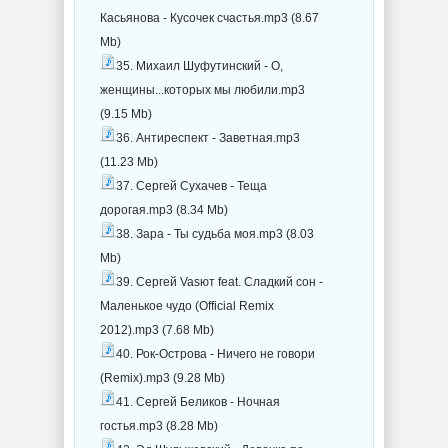
Касьянова - Кусочек счастья.mp3 (8.67
Mb)
35. Михаил Шуфутинский - О,
женщины...которых мы любили.mp3
(9.15 Mb)
36. Антиреспект - Заветная.mp3
(11.23 Mb)
37. Сергей Сухачев - Теща
дорогая.mp3 (8.34 Mb)
38. Зара - Ты судьба моя.mp3 (8.03
Mb)
39. Сергей Vasют feat. Сладкий сон -
Маленькое чудо (Official Remix
2012).mp3 (7.68 Mb)
40. Рок-Острова - Ничего не говори
(Remix).mp3 (9.28 Mb)
41. Сергей Беликов - Ночная
гостья.mp3 (8.28 Mb)