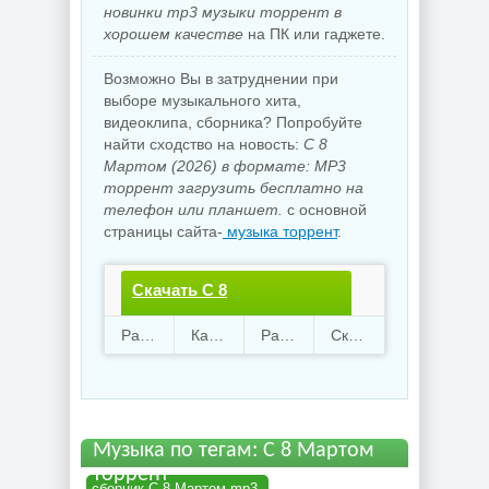
новинки mp3 музыки торрент в
хорошем качестве
на ПК или гаджете.
Возможно Вы в затруднении при
выборе музыкального хита,
видеоклипа, сборника? Попробуйте
найти сходство на новость:
С 8
Мартом (2026) в формате: MP3
торрент загрузить бесплатно на
телефон или планшет.
с основной
страницы сайта-
музыка торрент
.
Скачать С 8
Мартом.torrent файл
Раздают
57
Качают
75
Размер
808.01 Mb
Скачали
1901 раз
бесплатно
Музыка по тегам: С 8 Мартом
торрент
сборник С 8 Мартом mp3