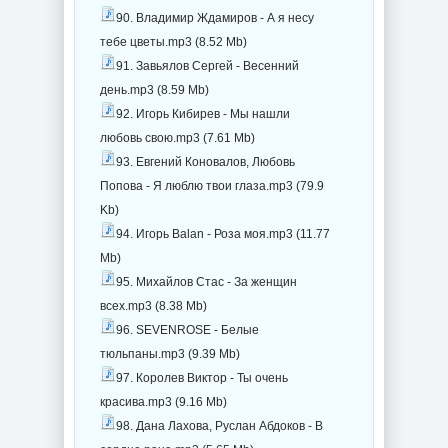
90. Владимир Ждамиров - А я несу
тебе цветы.mp3 (8.52 Mb)
91. Завьялов Сергей - Весенний
день.mp3 (8.59 Mb)
92. Игорь Кибирев - Мы нашли
любовь свою.mp3 (7.61 Mb)
93. Евгений Коновалов, Любовь
Попова - Я люблю твои глаза.mp3 (79.9
Kb)
94. Игорь Balan - Роза моя.mp3 (11.77
Mb)
95. Михайлов Стас - За женщин
всех.mp3 (8.38 Mb)
96. SEVENROSE - Белые
тюльпаны.mp3 (9.39 Mb)
97. Королев Виктор - Ты очень
красива.mp3 (9.16 Mb)
98. Дана Лахова, Руслан Абдоков - В