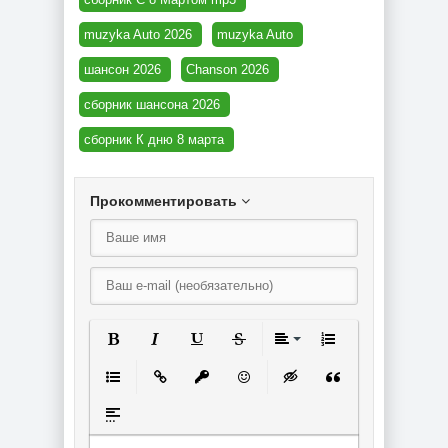
muzyka Auto 2026
muzyka Auto
шансон 2026
Chanson 2026
сборник шансона 2026
сборник К дню 8 марта
Прокомментировать
Полужирный
Курсив
Подчеркнутый
Зачеркнутый
Выравнивание
Нумерованный спи
Маркированный список
Вставить ссылку
Вставить защищенную ссылку
Вставить смайлик
Вставка скрытого текст
Вставка цитаты
Вставка спойлера