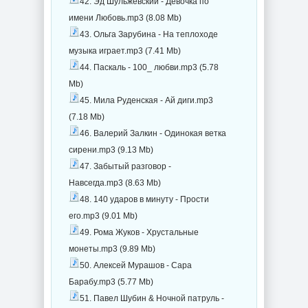
42. Эд Шульжевский - Девочка по
имени Любовь.mp3 (8.08 Mb)
43. Ольга Зарубина - На теплоходе
музыка играет.mp3 (7.41 Mb)
44. Паскаль - 100_ любви.mp3 (5.78
Mb)
45. Мила Руденская - Ай диги.mp3
(7.18 Mb)
46. Валерий Залкин - Одинокая ветка
сирени.mp3 (9.13 Mb)
47. Забытый разговор -
Навсегда.mp3 (8.63 Mb)
48. 140 ударов в минуту - Прости
его.mp3 (9.01 Mb)
49. Рома Жуков - Хрустальные
монеты.mp3 (9.89 Mb)
50. Алексей Мурашов - Сара
Барабу.mp3 (5.77 Mb)
51. Павел Шубин & Ночной патруль -