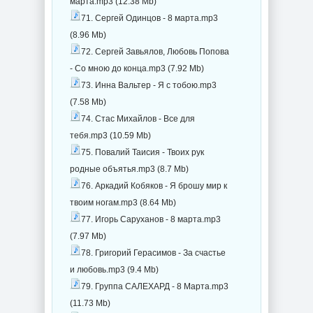
марта.mp3 (12.38 Mb)
71. Сергей Одинцов - 8 марта.mp3
(8.96 Mb)
72. Сергей Завьялов, Любовь Попова
- Со мною до конца.mp3 (7.92 Mb)
73. Инна Вальтер - Я с тобою.mp3
(7.58 Mb)
74. Стас Михайлов - Все для
тебя.mp3 (10.59 Mb)
75. Повалий Таисия - Твоих рук
родные объятья.mp3 (8.7 Mb)
76. Аркадий Кобяков - Я брошу мир к
твоим ногам.mp3 (8.64 Mb)
77. Игорь Саруханов - 8 марта.mp3
(7.97 Mb)
78. Григорий Герасимов - За счастье
и любовь.mp3 (9.4 Mb)
79. Группа САЛЕХАРД - 8 Марта.mp3
(11.73 Mb)