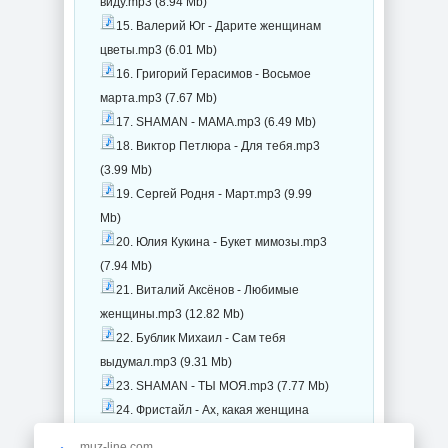
виду.mp3 (8.94 Mb)
15. Валерий Юг - Дарите женщинам
цветы.mp3 (6.01 Mb)
16. Григорий Герасимов - Восьмое
марта.mp3 (7.67 Mb)
17. SHAMAN - МАМА.mp3 (6.49 Mb)
18. Виктор Петлюра - Для тебя.mp3
(3.99 Mb)
19. Сергей Родня - Март.mp3 (9.99
Mb)
20. Юлия Кукина - Букет мимозы.mp3
(7.94 Mb)
21. Виталий Аксёнов - Любимые
женщины.mp3 (12.82 Mb)
22. Бублик Михаил - Сам тебя
выдумал.mp3 (9.31 Mb)
23. SHAMAN - ТЫ МОЯ.mp3 (7.77 Mb)
24. Фристайл - Ах, какая женщина
....mp3 (11.96 Mb)
muz-line.com