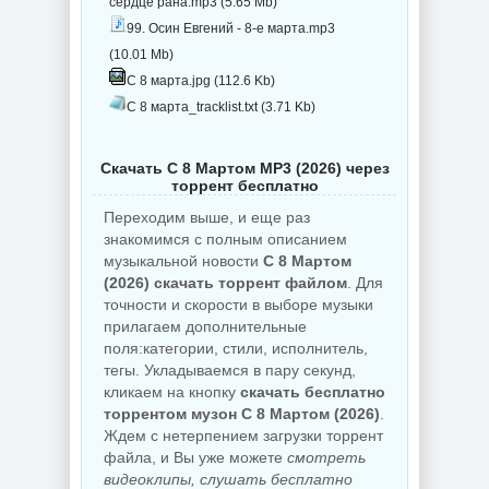
сердце рана.mp3 (5.65 Mb)
99. Осин Евгений - 8-е марта.mp3
(10.01 Mb)
С 8 марта.jpg (112.6 Kb)
С 8 марта_tracklist.txt (3.71 Kb)
Скачать С 8 Мартом MP3 (2026) через
торрент бесплатно
Переходим выше, и еще раз
знакомимся с полным описанием
музыкальной новости
С 8 Мартом
(2026) скачать торрент файлом
. Для
точности и скорости в выборе музыки
прилагаем дополнительные
поля:категории, стили, исполнитель,
тегы. Укладываемся в пару секунд,
кликаем на кнопку
скачать бесплатно
торрентом музон С 8 Мартом (2026)
.
Ждем с нетерпением загрузки торрент
файла, и Вы уже можете
смотреть
видеоклипы, слушать бесплатно