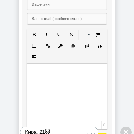
Полужирный
Курсив
Подчеркнутый
Зачеркнутый
Выравнивание
Нумерованный спи
Маркированный список
Вставить ссылку
Вставить защищенную ссылку
Вставить смайлик
Вставка скрытого текст
Вставка цитаты
Вставка спойлера
0
Кира, 21🐱