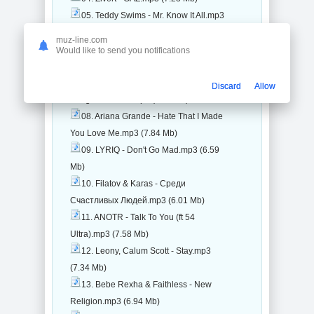
05. Teddy Swims - Mr. Know It All.mp3
(7.86 Mb)
muz-line.com
06. SICKOTOY & Minelli -
Would like to send you notifications
Yesterday.mp3 (6 Mb)
07. Madonna & Sabrina Carpenter -
Discard
Allow
Bring Your Love.mp3 (8.55 Mb)
08. Ariana Grande - Hate That I Made
You Love Me.mp3 (7.84 Mb)
09. LYRIQ - Don't Go Mad.mp3 (6.59
Mb)
10. Filatov & Karas - Среди
Счастливых Людей.mp3 (6.01 Mb)
11. ANOTR - Talk To You (ft 54
Ultra).mp3 (7.58 Mb)
12. Leony, Calum Scott - Stay.mp3
(7.34 Mb)
13. Bebe Rexha & Faithless - New
Religion.mp3 (6.94 Mb)