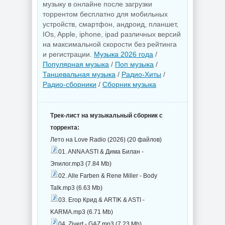
музыку в онлайне после загрузки
торрентом бесплатно для мобильных
устройств, смартфон, андроид, планшет,
IOs, Apple, iphone, ipad различных версий
на максимальной скорости без рейтинга
и регистрации.
Музыка 2026 года
/
Популярная музыка
/
Поп музыка
/
Танцевальная музыка
/
Радио-Хиты
/
Радио-сборники
/
Сборник музыка
Трек-лист на музыкальный сборник с
торрента:
Лето на Love Radio (2026) (20 файлов)
01. ANNA ASTI & Дима Билан -
Эпилог.mp3 (7.84 Mb)
02. Alle Farben & Rene Miller - Body
Talk.mp3 (6.63 Mb)
03. Егор Крид & ARTIK & ASTI -
KARMA.mp3 (6.71 Mb)
04. Zivert - GAZ.mp3 (7.23 Mb)