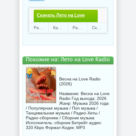
Скачать Лето на Love
Radio 2026.torrent файл
Раздают
116
Качают
59
Размер
144.94 Mb
Скачали
3720 раз
бесплатно
Похожие на: Лето на Love Radio
2026 торрентом
Весна на Love Radio
(2026)
Название: Весна на Love
Radio Год выхода: 2026
Жанр: Музыка 2026 года
/ Популярная музыка / Поп музыка /
Танцевальная музыка / Радио-Хиты /
Радио-сборники / Сборник музыка
Исполнитель:
сборник
Битрейт аудио:
320 Kbps Формат-Кодек: MP3