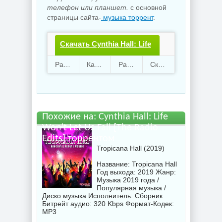
телефон или планшет.
с основной
страницы сайта-
музыка торрент
.
Скачать Cynthia Hall: Life
Won't Let Us Fall [The
Раздают
56
Качают
11
Размер
126.76 Mb
Скачали
4042 раз
Radio Edits].torrent файл
бесплатно
Похожие на: Cynthia Hall: Life
Won't Let Us Fall [The Radio
Edits] торрентом
Tropicana Hall (2019)
Название: Tropicana Hall
Год выхода: 2019 Жанр:
Музыка 2019 года /
Популярная музыка /
Диско музыка Исполнитель:
Сборник
Битрейт аудио: 320 Kbps Формат-Кодек:
MP3