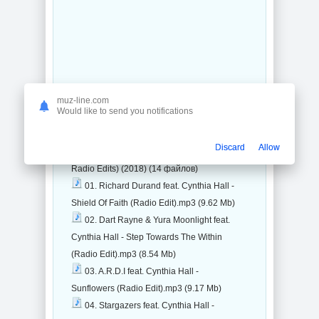
muz-line.com
Would like to send you notifications
Трек-лист на музыкальный сборник с
торрента:
Discard
Allow
Cynthia Hall Life Won't Let Us Fall (The
Radio Edits) (2018) (14 файлов)
01. Richard Durand feat. Cynthia Hall -
Shield Of Faith (Radio Edit).mp3 (9.62 Mb)
02. Dart Rayne & Yura Moonlight feat.
Cynthia Hall - Step Towards The Within
(Radio Edit).mp3 (8.54 Mb)
03. A.R.D.I feat. Cynthia Hall -
Sunflowers (Radio Edit).mp3 (9.17 Mb)
04. Stargazers feat. Cynthia Hall -