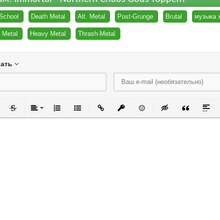
School
Death Metal
Alt. Metal
Post-Grunge
Brutal
музыка 
 Metal
Heavy Metal
Thrash-Metal
вать
черкнутый
Зачеркнутый
Выравнивание
Нумерованный список
Маркированный список
Вставить ссылку
Вставить защищенную ссылку
Вставить смайлик
Вставка скрытого
Вставка ци
Встав