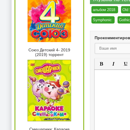
альбом 2018
Old 
Symphonic
Gothic
Прокомментиро
Союз Детский 4- 2019
(2019) торрент
Полужирный
Курсив
Под
Смешарики: Караоке