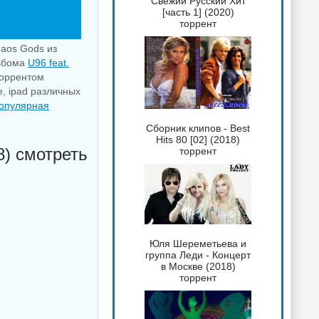
Свежий Русский Хит
[часть 1] (2020)
торрент
haos Gods из
льбома
U96 feat.
торрентом
e, ipad различных
опулярная
Сборник клипов - Best
Hits 80 [02] (2018)
8) смотреть
торрент
Юля Шереметьева и
группа Леди - Концерт
в Москве (2018)
торрент