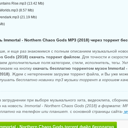
ntains Rise.mp3 (13.42 Mb)
 Worlds.mp3 (8.57 Mb)
vendark.mp3 (21.19 Mb)
Mb)
ь Immortal - Northern Chaos Gods MP3 (2018) через торрент бе
ше, и еще раз знакомимся с полным описанием музыкальной ново
os Gods (2018) скачать торрент файлом
. Для точности и скорост
аем дополнительные поля:категории, стили, исполнитель, тегы. Ук
кликаем на кнопку
скачать бесплатно торрентом музон Immortal -
2018)
. Ждем с нетерпением загрузки торрент файла, и Вы уже мо
слушать бесплатно новинки mp3 музыки торрент в хорошем кач
 затруднении при выборе музыкального хита, видеоклипа, сборни
о на новость:
Immortal - Northern Chaos Gods (2018) в формате: 
сплатно на телефон или планшет.
с основной страницы сайта-
му
mmortal - Northern Chaos Gods.torrent файл бесплатно