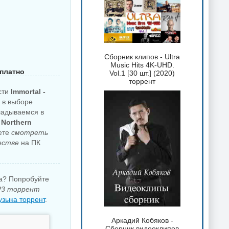
Сборник клипов - Ultra
Music Hits 4K-UHD.
сплатно
Vol.1 [30 шт.] (2020)
торрент
сти
Immortal -
и в выборе
ладываемся в
 Northern
жете
смотреть
естве
на ПК
ка? Попробуйте
MP3 торрент
зыка торрент
.
Аркадий Кобяков -
Сборник видеоклипов