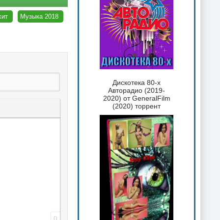
хит
Музыка 2018
Дискотека 80-х
Авторадио (2019-
2020) от GeneralFilm
(2020) торрент
 текста
таты
ка спойлера
0