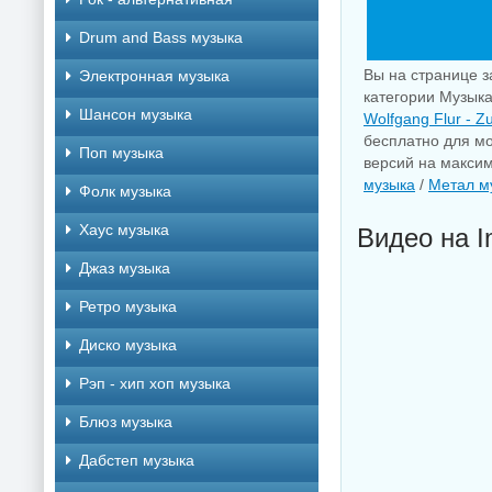
Drum and Bass музыка
Вы на странице з
Электронная музыка
категории Музыка
Шансон музыка
Wolfgang Flur - Z
бесплатно для мо
Поп музыка
версий на максим
музыка
/
Метал м
Фолк музыка
Хаус музыка
Видео на I
Джаз музыка
Ретро музыка
Диско музыка
Рэп - хип хоп музыка
Блюз музыка
Дабстеп музыка