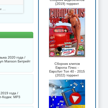
(2019) торрент
Скачали
2710 раз
ыка 2020 года /
lyn Manson
Битрейт
Сборник клипов
Европа Плюс -
ЕвроХит Топ 40 - 2015
(2022) торрент
2019 года /
т-Кодек: MP3