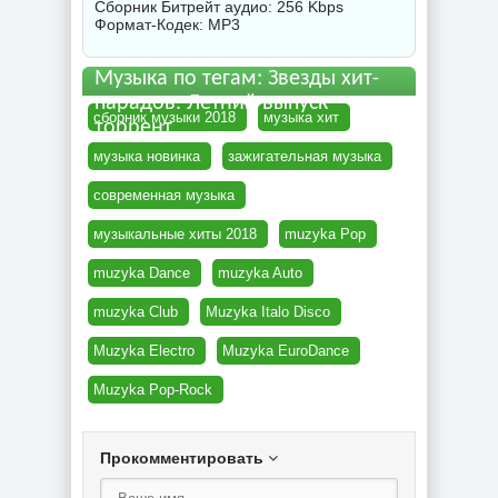
Сборник
Битрейт аудио: 256 Kbps
Формат-Кодек: MP3
Музыка по тегам: Звезды хит-
парадов. Летний выпуск
сборник музыки 2018
музыка хит
торрент
музыка новинка
зажигательная музыка
современная музыка
музыкальные хиты 2018
muzyka Pop
muzyka Dance
muzyka Auto
muzyka Club
Muzyka Italo Disco
Muzyka Electro
Muzyka EuroDance
Muzyka Pop-Rock
Прокомментировать