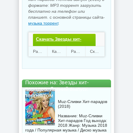
формате: MP3 торрент загрузить
бесплатно на телефон или
планшет.
с основной страницы сайта-
музыка торрент
.
Скачать Звезды хит-
парадов. Летний
Раздают
34
Качают
64
Размер
691.07 Mb
Скачали
3713 раз
выпуск.torrent файл
бесплатно
Похожие на: Звезды хит-
парадов. Летний выпуск
торрентом
Muz-Сливки Хит-парадов
(2018)
Название: Muz-Сливки
Хит-парадов Год выхода:
2018 Жанр: Музыка 2018
года / Популярная музыка / Диско музыка