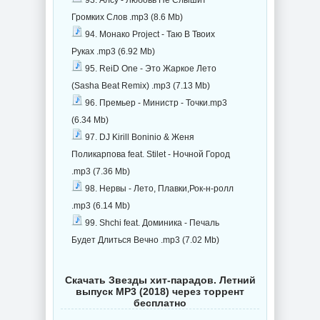
93. Алсу - Любовь Не Слышит
Громких Слов .mp3 (8.6 Mb)
94. Монако Project - Таю В Твоих
Руках .mp3 (6.92 Mb)
95. ReiD One - Это Жаркое Лето
(Sasha Beat Remix) .mp3 (7.13 Mb)
96. Премьер - Министр - Точки.mp3
(6.34 Mb)
97. DJ Kirill Boninio & Женя
Поликарпова feat. Stilet - Ночной Город
.mp3 (7.36 Mb)
98. Нервы - Лето, Плавки,Рок-н-ролл
.mp3 (6.14 Mb)
99. Shchi feat. Доминика - Печаль
Будет Длиться Вечно .mp3 (7.02 Mb)
Скачать Звезды хит-парадов. Летний
выпуск MP3 (2018) через торрент
бесплатно