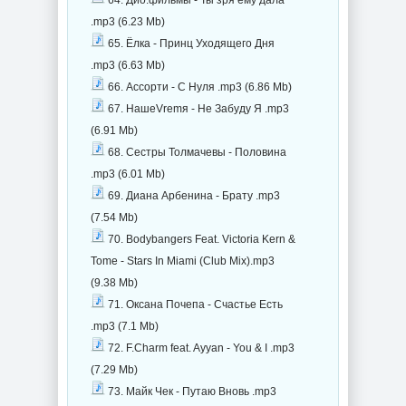
64. Дио.фильмы - Ты зря ему дала
.mp3 (6.23 Mb)
65. Ёлка - Принц Уходящего Дня
.mp3 (6.63 Mb)
66. Ассорти - С Нуля .mp3 (6.86 Mb)
67. НашеVremя - Не Забуду Я .mp3
(6.91 Mb)
68. Сестры Толмачевы - Половина
.mp3 (6.01 Mb)
69. Диана Арбенина - Брату .mp3
(7.54 Mb)
70. Bodybangers Feat. Victoria Kern &
Tome - Stars In Miami (Club Mix).mp3
(9.38 Mb)
71. Оксана Почепа - Счастье Есть
.mp3 (7.1 Mb)
72. F.Charm feat. Ayyan - You & I .mp3
(7.29 Mb)
73. Майк Чек - Путаю Вновь .mp3