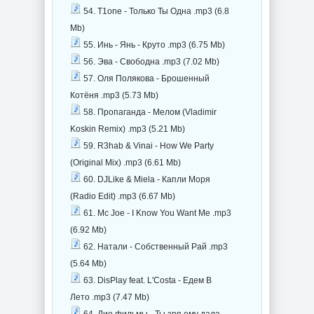
54. T1one - Только Ты Одна .mp3 (6.8
Mb)
55. Инь - Янь - Круто .mp3 (6.75 Mb)
56. Эва - Свободна .mp3 (7.02 Mb)
57. Оля Полякова - Брошенный
Котёня .mp3 (5.73 Mb)
58. Пропаганда - Мелом (Vladimir
Koskin Remix) .mp3 (5.21 Mb)
59. R3hab & Vinai - How We Party
(Original Mix) .mp3 (6.61 Mb)
60. DJLike & Miela - Капли Моря
(Radio Edit) .mp3 (6.67 Mb)
61. Mc Joe - I Know You Want Me .mp3
(6.92 Mb)
62. Натали - Собственный Рай .mp3
(5.64 Mb)
63. DisPlay feat. L'Costa - Едем В
Лето .mp3 (7.47 Mb)