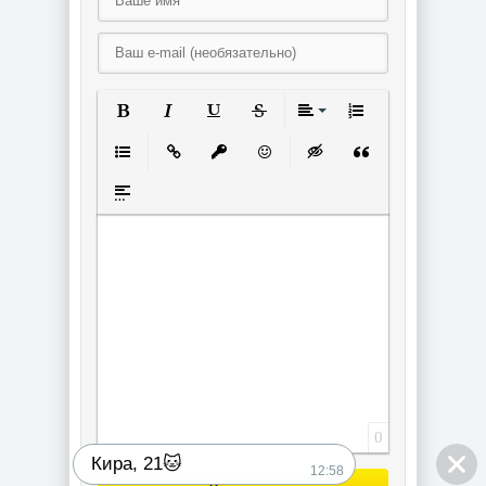
Полужирный
Курсив
Подчеркнутый
Зачеркнутый
Выравнивание
Нумерованный спи
Маркированный список
Вставить ссылку
Вставить защищенную ссылку
Вставить смайлик
Вставка скрытого текст
Вставка цитаты
Вставка спойлера
0
Кира, 21🐱
12:58