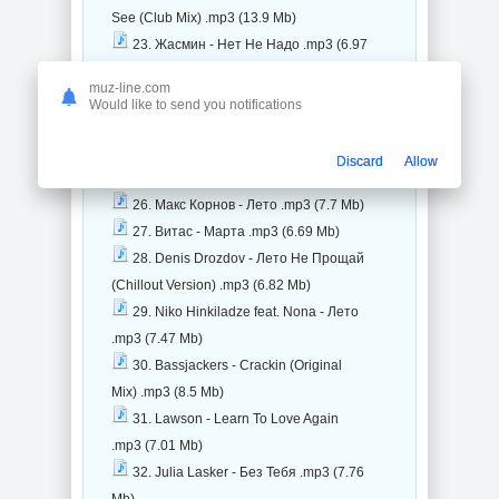
See (Club Mix) .mp3 (13.9 Mb)
23. Жасмин - Нет Не Надо .mp3 (6.97
Mb)
muz-line.com
24. Neal Love - Из Моей Мечты .mp3
Would like to send you notifications
(7.07 Mb)
25. Вельвет - Gone Forever .mp3 (7.1
Discard
Allow
Mb)
26. Макс Корнов - Лето .mp3 (7.7 Mb)
27. Витас - Марта .mp3 (6.69 Mb)
28. Denis Drozdov - Лето Не Прощай
(Chillout Version) .mp3 (6.82 Mb)
29. Niko Hinkiladze feat. Nona - Лето
.mp3 (7.47 Mb)
30. Bassjackers - Crackin (Original
Mix) .mp3 (8.5 Mb)
31. Lawson - Learn To Love Again
.mp3 (7.01 Mb)
32. Julia Lasker - Без Тебя .mp3 (7.76