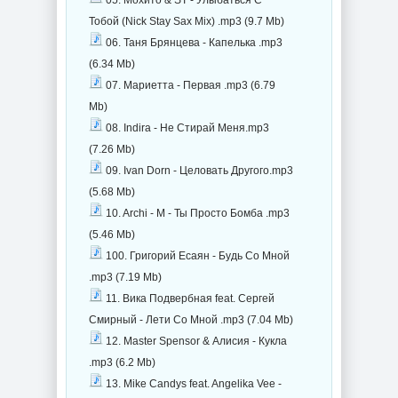
05. Мохито & ST - Улыбаться С
Тобой (Nick Stay Sax Mix) .mp3 (9.7 Mb)
06. Таня Брянцева - Капелька .mp3
(6.34 Mb)
07. Мариетта - Первая .mp3 (6.79
Mb)
08. Indira - Не Стирай Меня.mp3
(7.26 Mb)
09. Ivan Dorn - Целовать Другого.mp3
(5.68 Mb)
10. Archi - M - Ты Просто Бомба .mp3
(5.46 Mb)
100. Григорий Есаян - Будь Со Мной
.mp3 (7.19 Mb)
11. Вика Подвербная feat. Сергей
Смирный - Лети Со Мной .mp3 (7.04 Mb)
12. Master Spensor & Алисия - Кукла
.mp3 (6.2 Mb)
13. Mike Candys feat. Angelika Vee -