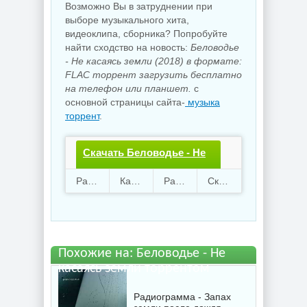
Возможно Вы в затруднении при
выборе музыкального хита,
видеоклипа, сборника? Попробуйте
найти сходство на новость:
Беловодье
- Не касаясь земли (2018) в формате:
FLAC торрент загрузить бесплатно
на телефон или планшет.
с
основной страницы сайта-
музыка
торрент
.
Скачать Беловодье - Не
касаясь земли.torrent
Раздают
97
Качают
22
Размер
329.68 Mb
Скачали
2650 раз
файл бесплатно
Похожие на: Беловодье - Не
касаясь земли торрентом
Радиограмма - Запах