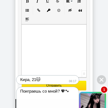
Полужирный
Курсив
Подчеркнутый
Зачеркнутый
Выравнивание
Нумерованный спи
Маркированный список
Вставить ссылку
Вставить защищенную ссылку
Вставить смайлик
Вставка скрытого текст
Вставка цитаты
Вставка спойлера
0
Кира, 21🐱
06:17
Отправить
1
Поиграешь со мной? 💖🐾