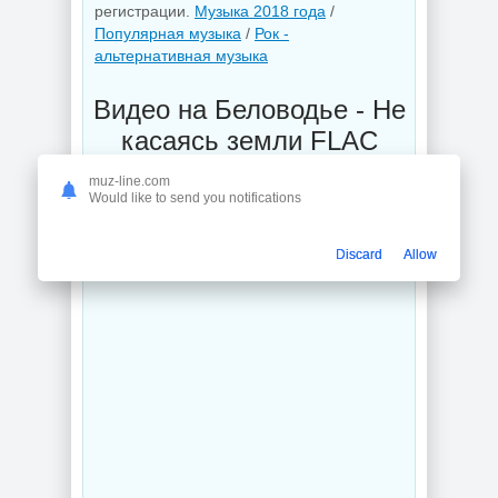
регистрации.
Музыка 2018 года
/
Популярная музыка
/
Рок -
альтернативная музыка
Видео на Беловодье - Не
касаясь земли FLAC
(2018) смотреть онлайн с
muz-line.com
ютуб
Would like to send you notifications
Discard
Allow