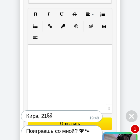
Полужирный
Курсив
Подчеркнутый
Зачеркнутый
Выравнивание
Нумерованный спи
Маркированный список
Вставить ссылку
Вставить защищенную ссылку
Вставить смайлик
Вставка скрытого текст
Вставка цитаты
Вставка спойлера
0
Кира, 21🐱
19:49
Отправить
1
Поиграешь со мной? 💖🐾