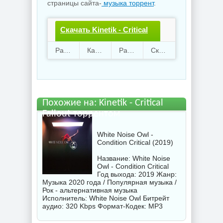
страницы сайта-
музыка торрент
.
Скачать Kinetik - Critical
Fallout.torrent файл
Раздают
85
Качают
14
Размер
120.28 Mb
Скачали
825 раз
бесплатно
Похожие на: Kinetik - Critical
Fallout торрентом
White Noise Owl -
Condition Critical (2019)
Название: White Noise
Owl - Condition Critical
Год выхода: 2019 Жанр:
Музыка 2020 года / Популярная музыка /
Рок - альтернативная музыка
Исполнитель:
White Noise Owl
Битрейт
аудио: 320 Kbps Формат-Кодек: MP3