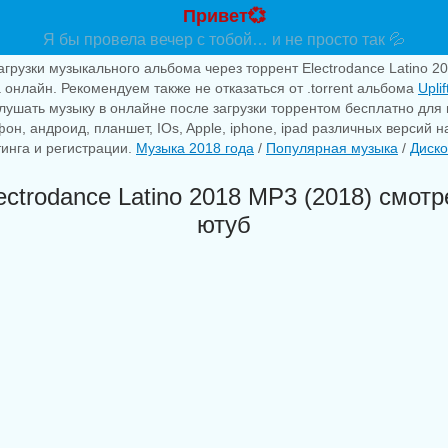
Привет💞
Я бы провела вечер с тобой… и не просто так 💦
агрузки музыкального альбома через торрент Electrodance Latino 20
 онлайн. Рекомендуем также не отказаться от .torrent альбома
Upli
лушать музыку в онлайне после загрузки торрентом бесплатно для
фон, андроид, планшет, IOs, Apple, iphone, ipad различных версий 
тинга и регистрации.
Музыка 2018 года
/
Популярная музыка
/
Диско
ectrodance Latino 2018 MP3 (2018) смотр
ютуб