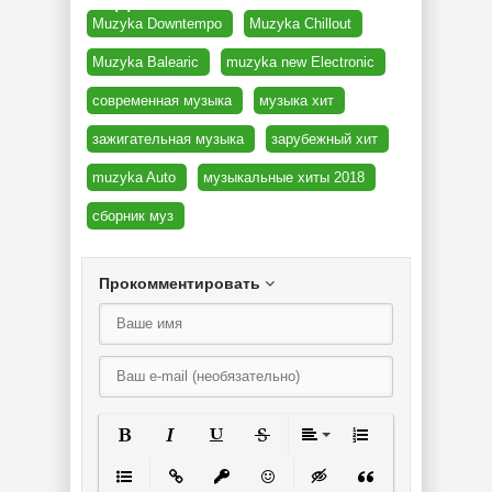
торрент
Muzyka Downtempo
Muzyka Chillout
Muzyka Balearic
muzyka new Electronic
современная музыка
музыка хит
зажигательная музыка
зарубежный хит
muzyka Auto
музыкальные хиты 2018
сборник муз
Прокомментировать
Полужирный
Курсив
Подчеркнутый
Зачеркнутый
Выравнивание
Нумерованный спи