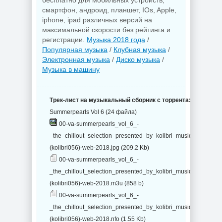
бесплатно для мобильных устройств,
смартфон, андроид, планшет, IOs, Apple,
iphone, ipad различных версий на
максимальной скорости без рейтинга и
регистрации.
Музыка 2018 года
/
Популярная музыка
/
Клубная музыка
/
Электронная музыка
/
Диско музыка
/
Музыка в машину
Трек-лист на музыкальный сборник с торрента:
Summerpearls Vol 6 (24 файла)
00-va-summerpearls_vol_6_-
_the_chillout_selection_presented_by_kolibri_musique-
(kolibri056)-web-2018.jpg (209.2 Kb)
00-va-summerpearls_vol_6_-
_the_chillout_selection_presented_by_kolibri_musique-
(kolibri056)-web-2018.m3u (858 b)
00-va-summerpearls_vol_6_-
_the_chillout_selection_presented_by_kolibri_musique-
(kolibri056)-web-2018.nfo (1.55 Kb)