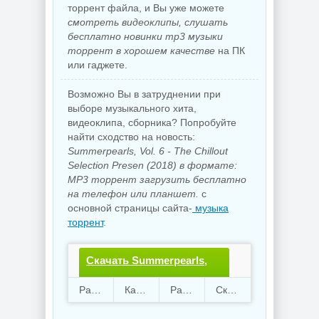
торрент файла, и Вы уже можете
смотреть видеоклипы, слушать
бесплатно новинки mp3 музыки
торрент в хорошем качестве
на ПК
или гаджете.
Возможно Вы в затруднении при
выборе музыкального хита,
видеоклипа, сборника? Попробуйте
найти сходство на новость:
Summerpearls, Vol. 6 - The Chillout
Selection Presen (2018) в формате:
MP3 торрент загрузить бесплатно
на телефон или планшет.
с
основной страницы сайта-
музыка
торрент
.
Скачать Summerpearls,
Vol. 6 - The Chillout
Раздают
38
Качают
77
Размер
261.24 Mb
Скачали
3195 раз
Selection Presen.torrent