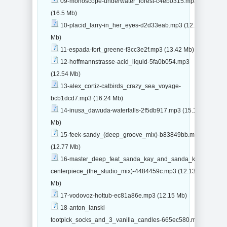
09-monoscope-underwater_forest-c4eb0315.mp3
(16.5 Mb)
10-placid_larry-in_her_eyes-d2d33eab.mp3 (12.45
Mb)
11-espada-fort_greene-f3cc3e2f.mp3 (13.42 Mb)
12-hoffmannstrasse-acid_liquid-5fa0b054.mp3
(12.54 Mb)
13-alex_cortiz-catbirds_crazy_sea_voyage-
bcb1dcd7.mp3 (16.24 Mb)
14-inusa_dawuda-waterfalls-2f5db917.mp3 (15.19
Mb)
15-feek-sandy_(deep_groove_mix)-b83849bb.mp3
(12.77 Mb)
16-master_deep_feat_sanda_kay_and_sanda_kay-
centerpiece_(the_studio_mix)-4484459c.mp3 (12.13
Mb)
17-vodovoz-hottub-ec81a86e.mp3 (12.15 Mb)
18-anton_lanski-
tootpick_socks_and_3_vanilla_candles-665ec580.mp3