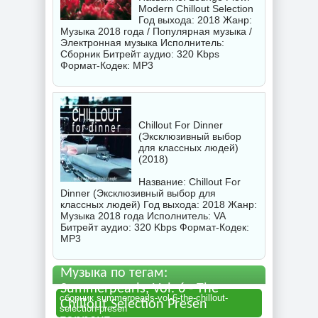
Modern Chillout Selection
Год выхода: 2018 Жанр:
Музыка 2018 года / Популярная музыка /
Электронная музыка Исполнитель:
Сборник
Битрейт аудио: 320 Kbps
Формат-Кодек: MP3
Chillout For Dinner
(Эксклюзивный выбор
для классных людей)
(2018)
Название: Chillout For
Dinner (Эксклюзивный выбор для
классных людей) Год выхода: 2018 Жанр:
Музыка 2018 года Исполнитель:
VA
Битрейт аудио: 320 Kbps Формат-Кодек:
MP3
Музыка по тегам:
Summerpearls, Vol. 6 - The
сборник summerpearls-vol-6-the-chillout-
Chillout Selection Presen
selection-presen