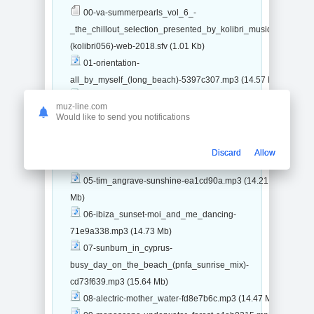
00-va-summerpearls_vol_6_-
_the_chillout_selection_presented_by_kolibri_musique-
(kolibri056)-web-2018.sfv (1.01 Kb)
01-orientation-
all_by_myself_(long_beach)-5397c307.mp3 (14.57 Mb)
02-adonai-portbeach-85057c1b.mp3 (12.37 Mb)
muz-line.com
03-max_sedgley-lifes_a_beach-cc87d999.mp3
Would like to send you notifications
(17.95 Mb)
04-sinan_kaya-nobodys_business-9532f35a.mp3
Discard
Allow
(18.7 Mb)
05-tim_angrave-sunshine-ea1cd90a.mp3 (14.21
Mb)
06-ibiza_sunset-moi_and_me_dancing-
71e9a338.mp3 (14.73 Mb)
07-sunburn_in_cyprus-
busy_day_on_the_beach_(pnfa_sunrise_mix)-
cd73f639.mp3 (15.64 Mb)
08-alectric-mother_water-fd8e7b6c.mp3 (14.47 Mb)