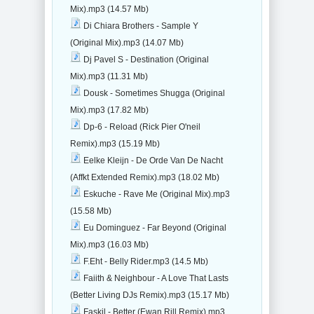
Mix).mp3 (14.57 Mb)
Di Chiara Brothers - Sample Y
(Original Mix).mp3 (14.07 Mb)
Dj Pavel S - Destination (Original
Mix).mp3 (11.31 Mb)
Dousk - Sometimes Shugga (Original
Mix).mp3 (17.82 Mb)
Dp-6 - Reload (Rick Pier O'neil
Remix).mp3 (15.19 Mb)
Eelke Kleijn - De Orde Van De Nacht
(Affkt Extended Remix).mp3 (18.02 Mb)
Eskuche - Rave Me (Original Mix).mp3
(15.58 Mb)
Eu Dominguez - Far Beyond (Original
Mix).mp3 (16.03 Mb)
F.Eht - Belly Rider.mp3 (14.5 Mb)
Faiith & Neighbour - A Love That Lasts
(Better Living DJs Remix).mp3 (15.17 Mb)
Faskil - Better (Ewan Rill Remix).mp3