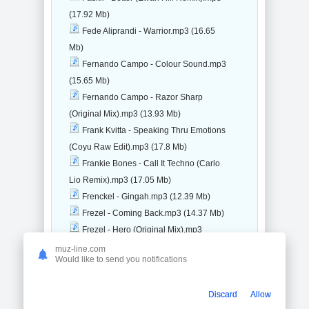
(17.92 Mb)
Fede Aliprandi - Warrior.mp3 (16.65
Mb)
Fernando Campo - Colour Sound.mp3
(15.65 Mb)
Fernando Campo - Razor Sharp
(Original Mix).mp3 (13.93 Mb)
Frank Kvitta - Speaking Thru Emotions
(Coyu Raw Edit).mp3 (17.8 Mb)
Frankie Bones - Call It Techno (Carlo
Lio Remix).mp3 (17.05 Mb)
Frenckel - Gingah.mp3 (12.39 Mb)
Frezel - Coming Back.mp3 (14.37 Mb)
Frezel - Hero (Original Mix).mp3
(14.31 Mb)
muz-line.com
Would like to send you notifications
Frezel, Luis M - Waiting In The Dark
(Original Mix).mp3 (16.56 Mb)
Discard
Allow
Gery Otis - Pyramidal (Original