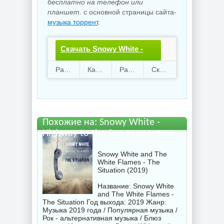
бесплатно на телефон или
планшет.
с основной страницы сайта-
музыка торрент
.
Скачать Snowy White -
Highway to the Sun.torrent
Раздают
117
Качают
75
Размер
153.16 Mb
Скачали
3289 раз
файл бесплатно
Похожие на: Snowy White -
Highway to the Sun торрентом
Snowy White and The
White Flames - The
Situation (2019)
Название: Snowy White
and The White Flames -
The Situation Год выхода: 2019 Жанр:
Музыка 2019 года / Популярная музыка /
Рок - альтернативная музыка / Блюз