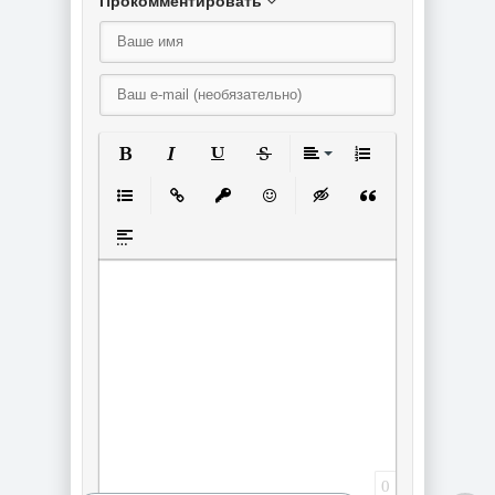
Прокомментировать
Полужирный
Курсив
Подчеркнутый
Зачеркнутый
Выравнивание
Нумерованный спи
Маркированный список
Вставить ссылку
Вставить защищенную ссылку
Вставить смайлик
Вставка скрытого текст
Вставка цитаты
Вставка спойлера
0