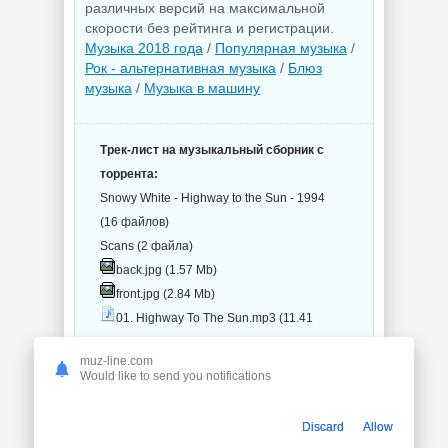
различных версий на максимальной
скорости без рейтинга и регистрации.
Музыка 2018 года
/
Популярная музыка
/
Рок - альтернативная музыка
/
Блюз
музыка
/
Музыка в машину
Трек-лист на музыкальный сборник с
торрента:
Snowy White - Highway to the Sun - 1994
(16 файлов)
Scans (2 файла)
back.jpg (1.57 Mb)
front.jpg (2.84 Mb)
01. Highway To The Sun.mp3 (11.41
Mb)
muz-line.com
02. Can't Find Love.mp3 (12.89 Mb)
Would like to send you notifications
03. Burning Love.mp3 (11.85 Mb)
04. Loving Man.mp3 (9.66 Mb)
Discard
Allow
05. The Time Has Come.mp3 (11.09