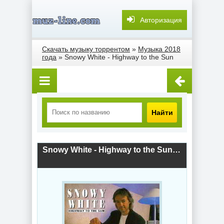
Авторизация
Скачать музыку торрентом
»
Музыка 2018
года
» Snowy White - Highway to the Sun
Найти
Snowy White - Highway to the Sun (1994) скачать торрент