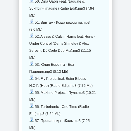
50. Dina Gabri Feat. Naguale &
Sukhbir - Imagine (Radio Edit).mp3 (7.94
Mb)
51. Винтаж - Когда рядом ты.mp3
(8.6 Mb)
52. Alesso & Calvin Harris feat. Hurts -
Under Control (Denis Shmelev & Alex
Serov ft. DJ Corto Dub Mix).mp3 (11.15
Mb)
53. Юлия Беретта - Без
Падения.mp3 (8.13 Mb)
54. Fly Project feat. Boier Bibesc -
H.O.P. (Hop) (Radio Edit).mp3 (7.76 Mb)
55. Makhno Project - Пуля.mp3 (10.21
Mb)
56. Turbotronic - One Time (Radio
Edit).mp3 (7.24 Mb)
57. Пропаганда - Жаль.mp3 (7.25
Mb)