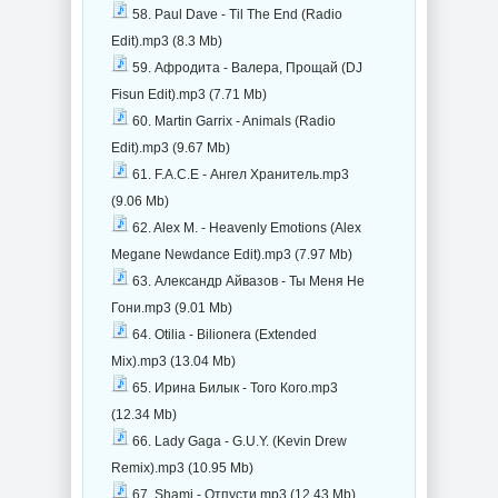
58. Paul Dave - Til The End (Radio
Edit).mp3 (8.3 Mb)
59. Афродита - Валера, Прощай (DJ
Fisun Edit).mp3 (7.71 Mb)
60. Martin Garrix - Animals (Radio
Edit).mp3 (9.67 Mb)
61. F.A.C.E - Ангел Хранитель.mp3
(9.06 Mb)
62. Alex M. - Heavenly Emotions (Alex
Megane Newdance Edit).mp3 (7.97 Mb)
63. Александр Айвазов - Ты Меня Не
Гони.mp3 (9.01 Mb)
64. Otilia - Bilionera (Extended
Mix).mp3 (13.04 Mb)
65. Ирина Билык - Того Кого.mp3
(12.34 Mb)
66. Lady Gaga - G.U.Y. (Kevin Drew
Remix).mp3 (10.95 Mb)
67. Shami - Отпусти.mp3 (12.43 Mb)