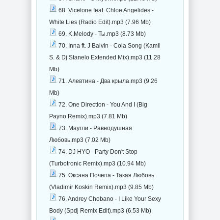
68. Vicetone feat. Chloe Angelides -
White Lies (Radio Edit).mp3 (7.96 Mb)
69. K.Melody - Ты.mp3 (8.73 Mb)
70. Inna ft. J Balvin - Cola Song (Kamil
S. & Dj Stanelo Extended Mix).mp3 (11.28
Mb)
71. Алевтина - Два крыла.mp3 (9.26
Mb)
72. One Direction - You And I (Big
Payno Remix).mp3 (7.81 Mb)
73. Маугли - Равнодушная
Любовь.mp3 (7.02 Mb)
74. DJ HYO - Party Don't Stop
(Turbotronic Remix).mp3 (10.94 Mb)
75. Оксана Почепа - Такая Любовь
(Vladimir Koskin Remix).mp3 (9.85 Mb)
76. Andrey Chobano - I Like Your Sexy
Body (Spdj Remix Edit).mp3 (6.53 Mb)