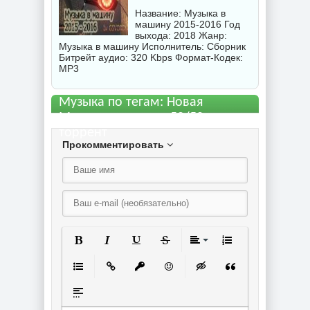
Название: Музыка в
машину 2015-2016 Год
выхода: 2018 Жанр:
Музыка в машину Исполнитель:
Сборник
Битрейт аудио: 320 Kbps Формат-Кодек:
MP3
Музыка по тегам: Новая
Музыка в машину 50/50
торрент
Прокомментировать
Полужирный
Курсив
Подчеркнутый
Зачеркнутый
Выравнивание
Нумерованный спи
Маркированный список
Вставить ссылку
Вставить защищенную ссылку
Вставить смайлик
Вставка скрытого текст
Вставка цитаты