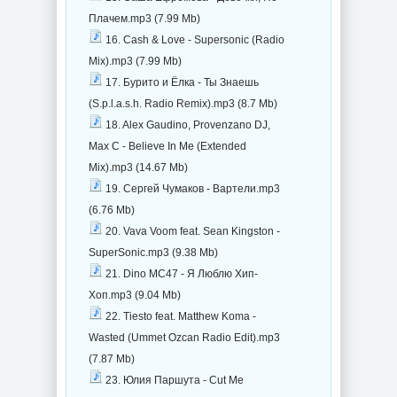
Плачем.mp3 (7.99 Mb)
16. Cash & Love - Supersonic (Radio
Mix).mp3 (7.99 Mb)
17. Бурито и Ёлка - Ты Знаешь
(S.p.l.a.s.h. Radio Remix).mp3 (8.7 Mb)
18. Alex Gaudino, Provenzano DJ,
Max C - Believe In Me (Extended
Mix).mp3 (14.67 Mb)
19. Сергей Чумаков - Вартели.mp3
(6.76 Mb)
20. Vava Voom feat. Sean Kingston -
SuperSonic.mp3 (9.38 Mb)
21. Dino MC47 - Я Люблю Хип-
Хоп.mp3 (9.04 Mb)
22. Tiesto feat. Matthew Koma -
Wasted (Ummet Ozcan Radio Edit).mp3
(7.87 Mb)
23. Юлия Паршута - Cut Me