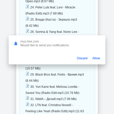
Open.mp3 (8.67 Mb)
24. Peter Luts feat. Levi - Miracle
(Radio Edit).mp3 (7.68 Mb)
25. Влади (Каста) - Зеркало.mp3
(8.42 Mb)
26. Somna & Yang feat. Noire Lee -
Not Afraid (Radio Edit).mp3 (10.14 Mb)
muz-line.com
27. Тамерлан и Алена - Держи
Would like to send you notifications
Меня.mp3 (7.56 Mb)
28. Masoud feat. Alexandra Badoi -
Discard
Allow
Where Is The Sunrise (Radio Edit).mp3
(10.57 Mb)
29. Black Bros feat. Fedis - Время.mp3
(8.44 Mb)
30. Yuri Kane feat. Melissa Loretta -
Saved You (Radio Edit.mp3 (10.76 Mb)
31. NikitA – Делай.mp3 (7.06 Mb)
32. LTN feat. Christina Novelli -
Feeling Like Yeah (Radio Edit).mp3 (11.63