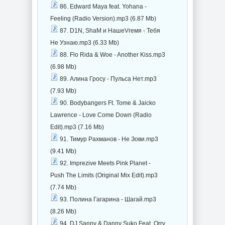
86. Edward Maya feat. Yohana -
Feeling (Radio Version).mp3 (6.87 Mb)
87. D1N, ShaM и НашеVrемя - Тебя
Не Узнаю.mp3 (6.33 Mb)
88. Flo Rida & Woe - Another Kiss.mp3
(6.98 Mb)
89. Алина Гросу - Пульса Нет.mp3
(7.93 Mb)
90. Bodybangers Ft. Tome & Jaicko
Lawrence - Love Come Down (Radio
Edit).mp3 (7.16 Mb)
91. Тимур Рахманов - Не Зови.mp3
(9.41 Mb)
92. Imprezive Meets Pink Planet -
Push The Limits (Original Mix Edit).mp3
(7.74 Mb)
93. Полина Гагарина - Шагай.mp3
(8.26 Mb)
94. DJ Sanny & Danny Suko Feat. Orry