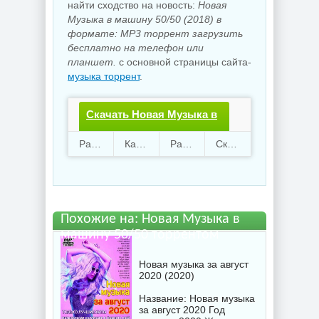
найти сходство на новость:
Новая
Музыка в машину 50/50 (2018) в
формате: MP3 торрент загрузить
бесплатно на телефон или
планшет.
с основной страницы сайта-
музыка торрент
.
Скачать Новая Музыка в
машину 50/50.torrent
Раздают
52
Качают
45
Размер
879.83 Mb
Скачали
2460 раз
файл бесплатно
Похожие на: Новая Музыка в
машину 50/50 торрентом
Новая музыка за август
2020 (2020)
Название: Новая музыка
за август 2020 Год