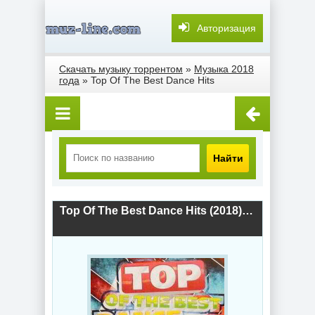
Авторизация
Скачать музыку торрентом
»
Музыка 2018
года
» Top Of The Best Dance Hits
Найти
Top Of The Best Dance Hits (2018) скачать торрент