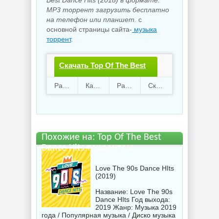
Best Dance Hits (2018) в формате:
MP3 торрент загрузить бесплатно
на телефон или планшет.
с
основной страницы сайта-
музыка
торрент
.
Скачать Top Of The Best
Dance Hits.torrent файл
Раздают
28
Качают
12
Размер
158.48 Mb
Скачали
1511 раз
бесплатно
Похожие на: Top Of The Best
Dance Hits торрентом
Love The 90s Dance HIts
(2019)
Название: Love The 90s
Dance HIts Год выхода:
2019 Жанр: Музыка 2019
года / Популярная музыка / Диско музыка