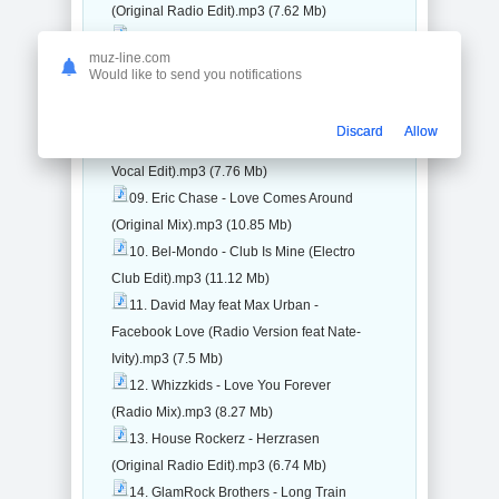
(Original Radio Edit).mp3 (7.62 Mb)
06. Kiril - Raise Up Your Hand.mp3
muz-line.com
(7.52 Mb)
Would like to send you notifications
07. Riva Starr feat Noze - I Was Drunk
(Radio Edit).mp3 (5.93 Mb)
Discard
Allow
08. Tim Berg - Seek Bromance (Avicii's
Vocal Edit).mp3 (7.76 Mb)
09. Eric Chase - Love Comes Around
(Original Mix).mp3 (10.85 Mb)
10. Bel-Mondo - Club Is Mine (Electro
Club Edit).mp3 (11.12 Mb)
11. David May feat Max Urban -
Facebook Love (Radio Version feat Nate-
Ivity).mp3 (7.5 Mb)
12. Whizzkids - Love You Forever
(Radio Mix).mp3 (8.27 Mb)
13. House Rockerz - Herzrasen
(Original Radio Edit).mp3 (6.74 Mb)
14. GlamRock Brothers - Long Train