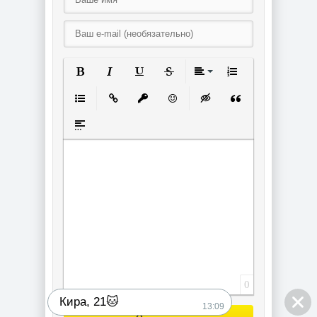
Полужирный
Курсив
Подчеркнутый
Зачеркнутый
Выравнивание
Нумерованный спи
Маркированный список
Вставить ссылку
Вставить защищенную ссылку
Вставить смайлик
Вставка скрытого текст
Вставка цитаты
Вставка спойлера
0
Кира, 21🐱
13:09