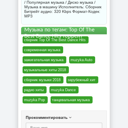
/ Популярная музыка / Диско музыка /
Музыка в машину Исполнитель:
Сборник
Битрейт аудио: 320 Kbps Формат-Кодек:
MP3
Музыка по тегам: Top Of The
Best Dance Hits торрент
сборник Top Of The Best Dance Hits
современная музыка
зажигательная музыка
muzyka Auto
музыкальные хиты 2018
сборник музыки 2018
зарубежный хит
радио хиты
muzyka Dance
muzyka Pop
танцевальная музыка
Прокомментировать