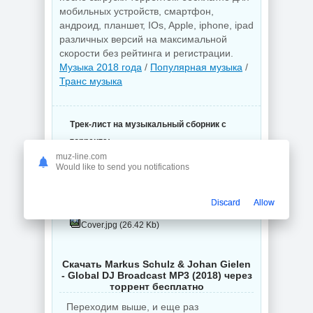
мобильных устройств, смартфон,
андроид, планшет, IOs, Apple, iphone, ipad
различных версий на максимальной
скорости без рейтинга и регистрации.
Музыка 2018 года
/
Популярная музыка
/
Транс музыка
Трек-лист на музыкальный сборник с
торрента:
muz-line.com
VA - Markus Schulz & Johan Gielen -
Would like to send you notifications
Global DJ Broadcast - (2018) (2 файла)
01.Markus Schulz & Johan Gielen -
Discard
Allow
Global DJ Broadcast.mp3 (275.92 Mb)
Cover.jpg (26.42 Kb)
Скачать Markus Schulz & Johan Gielen
- Global DJ Broadcast MP3 (2018) через
торрент бесплатно
Переходим выше, и еще раз