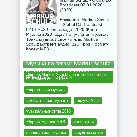
Markus Schulz - Global DJ
Broadcast 02.01.2020
(2020)
Название: Markus Schulz
- Global DJ Broadcast
02.01.2020 Год выхода: 2020 Жанр:
Музыка 2020 года / Популярная музыка /
Транс музыка Исполнитель:
Markus
Schulz
Битрейт аудио: 320 Kbps Формат-
Кодек: MP3
Музыка по тегам: Markus Schulz
& Johan Gielen - Global DJ
сборник Markus Schulz Johan Gielen - Global
Broadcast торрент
DJ Broadcast
современная музыка
зажигательная музыка
muzyka Auto
музыкальные хиты 2018
сборник музыки 2018
радио хиты
танцевальная музыка
зарубежный хит