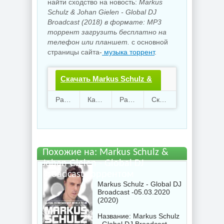
найти сходство на новость:
Markus
Schulz & Johan Gielen - Global DJ
Broadcast (2018) в формате: MP3
торрент загрузить бесплатно на
телефон или планшет.
с основной
страницы сайта-
музыка торрент
.
Скачать Markus Schulz &
Johan Gielen - Global DJ
Раздают
57
Качают
87
Размер
275.95 Mb
Скачали
3021 раз
Broadcast.torrent файл
бесплатно
Похожие на: Markus Schulz &
Johan Gielen - Global DJ
Broadcast торрентом
Markus Schulz - Global DJ
Broadcast -05.03.2020
(2020)
Название: Markus Schulz