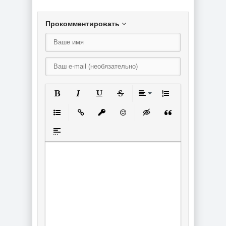
Прокомментировать
Полужирный
Курсив
Подчеркнутый
Зачеркнутый
Выравнивание
Нумерованный спи
Маркированный список
Вставить ссылку
Вставить защищенную ссылку
Вставить смайлик
Вставка скрытого текст
Вставка цитаты
Вставка спойлера