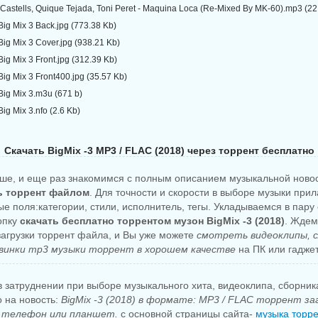
 Castells, Quique Tejada, Toni Peret - Maquina Loca (Re-Mixed By MK-60).mp3 (22
-Big Mix 3 Back.jpg (773.38 Kb)
-Big Mix 3 Cover.jpg (938.21 Kb)
Big Mix 3 Front.jpg (312.39 Kb)
-Big Mix 3 Front400.jpg (35.57 Kb)
-Big Mix 3.m3u (671 b)
Big Mix 3.nfo (2.6 Kb)
Скачать BigMix -3 MP3 / FLAC (2018) через торрент бесплатно
ше, и еще раз знакомимся с полным описанием музыкальной ново
ть торрент файлом
. Для точности и скорости в выборе музыки при
е поля:категории, стили, исполнитель, тегы. Укладываемся в пару 
опку
скачать бесплатно торрентом музон BigMix -3 (2018)
. Ждем
агрузки торрент файла, и Вы уже можете
смотреть видеоклипы, 
винки mp3 музыки торрент в хорошем качестве
на ПК или гаджет
 затруднении при выборе музыкального хита, видеоклипа, сборни
о на новость:
BigMix -3 (2018) в формате: MP3 / FLAC торрент з
 телефон или планшет.
с основной страницы сайта-
музыка торре