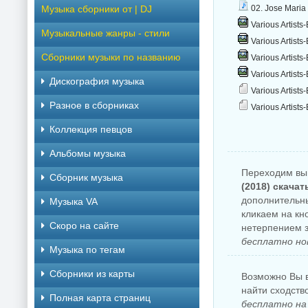
Музыка сборники от | DJ
02. Jose Maria
Various Artists
Музыкальные жанры - стили
Various Artists
Сборники музыки по названию
Various Artists-
Various Artists
Дискография музыка
Various Artists
Разное в сборниках
Various Artists-
Коллекция певцов
Альбомы музыка
Переходим вы
Сборник музыка
(2018) скача
дополнительны
Музыка VA
кликаем на кн
Скоро на сайте
нетерпением з
бесплатно но
Музыка по тегам
Cборники из карты
Возможно Вы в
найти сходств
Полная карта страниц
бесплатно на