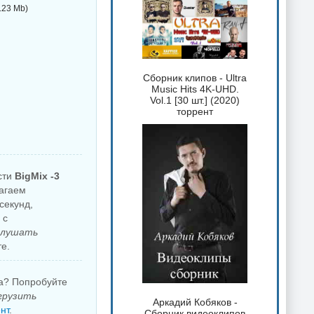
.23 Mb)
Сборник клипов - Ultra
Music Hits 4K-UHD.
Vol.1 [30 шт.] (2020)
торрент
сти
BigMix -3
лагаем
секунд,
 с
слушать
е.
ка? Попробуйте
агрузить
Аркадий Кобяков -
нт
.
Сборник видеоклипов