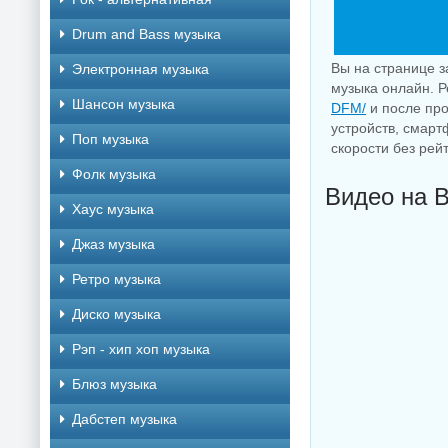
Drum and Bass музыка
Вы на странице з
Электронная музыка
музыка онлайн. Р
Шансон музыка
DFM/
и после про
устройств, смарт
Поп музыка
скорости без рей
Фолк музыка
Видео на B
Хаус музыка
Джаз музыка
Ретро музыка
Диско музыка
Рэп - хип хоп музыка
Блюз музыка
Дабстеп музыка