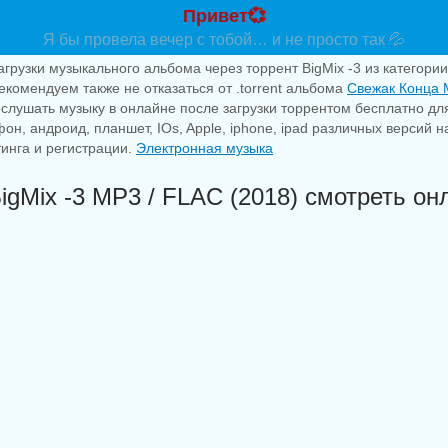
Привет💞
Я бы провела вечер с тобой… и не просто так 💦
агрузки музыкального альбома через торрент BigMix -3 из категори
екомендуем также не отказаться от .torrent альбома
Свежак Конца 
слушать музыку в онлайне после загрузки торрентом бесплатно д
фон, андроид, планшет, IOs, Apple, iphone, ipad различных версий 
тинга и регистрации.
Электронная музыка
igMix -3 MP3 / FLAC (2018) смотреть он