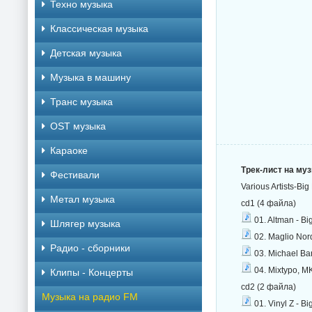
Техно музыка
Классическая музыка
Детская музыка
Музыка в машину
Транс музыка
OST музыка
Караоке
Трек-лист на му
Фестивали
Various Artists-Bi
Метал музыка
cd1 (4 файла)
01. Altman - Bi
Шлягер музыка
02. Maglio Nor
Радио - сборники
03. Michael Ba
04. Mixtypo, M
Клипы - Концерты
cd2 (2 файла)
Музыка на радио FM
01. Vinyl Z - Bi