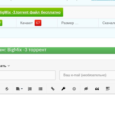
igMix -3.torrent файл бесплатно
2
Качают
67
Размер
17.71 Kb
м: BigMix -3 торрент
вать
черкнутый
Зачеркнутый
Выравнивание
Нумерованный список
Маркированный список
Вставить ссылку
Вставить защищенную ссылку
Вставить смайлик
Вставка скрытого
Вставка ци
Встав