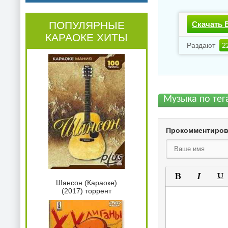
ПОПУЛЯРНЫЕ
Скачать B
КАРАОКЕ ХИТЫ
Раздают
2
Музыка по тега
Прокомментиро
Шансон (Караоке)
Полужирный
Курсив
Под
(2017) торрент