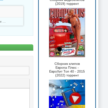
(2019) торрент
Скачали
2742 раз
Сборник клипов
Европа Плюс -
ЕвроХит Топ 40 - 2015
(2022) торрент
 текста
таты
ка спойлера