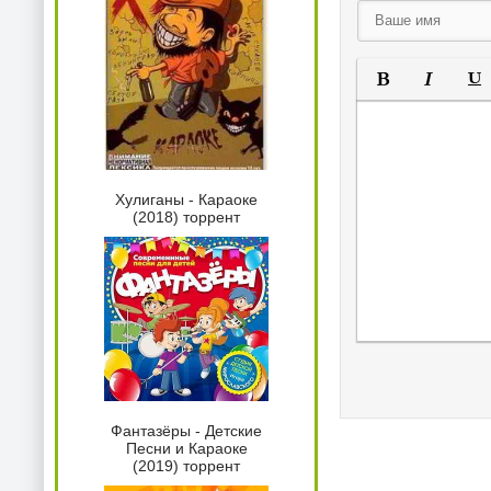
Полужирный
Курсив
Под
Хулиганы - Караоке
(2018) торрент
Фантазёры - Детские
Песни и Караоке
(2019) торрент