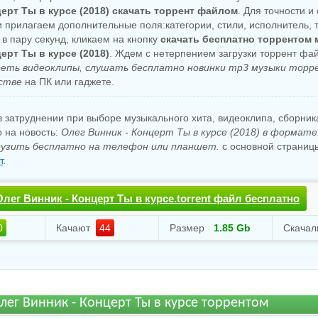
церт Ты в курсе (2018) скачать торрент файлом
. Для точности и
 прилагаем дополнительные поля:категории, стили, исполнитель, т
в пару секунд, кликаем на кнопку
скачать бесплатно торрентом 
ерт Ты в курсе (2018)
. Ждем с нетерпением загрузки торрент фай
еть видеоклипы, слушать бесплатно новинки mp3 музыки торр
стве
на ПК или гаджете.
 затруднении при выборе музыкального хита, видеоклипа, сборни
о на новость:
Олег Винник - Концерт Ты в курсе (2018) в формате
узить бесплатно на телефон или планшет.
с основной страницы
т
.
лег Винник - Концерт Ты в курсе.torrent файл бесплатно
0
Качают
44
Размер
1.85 Gb
лег Винник - Концерт Ты в курсе торрентом