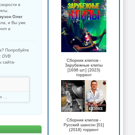
 скорости в
егы.
музон Олег
ла, и Вы уже
ент в
ка? Попробуйте
: DVB
Сборник клипов -
 сайта-
Зарубежные клипы
[1698 шт.] (2023)
торрент
Скачали
1077 раз
Сборник клипов -
Русский шансон [01]
(2018) торрент