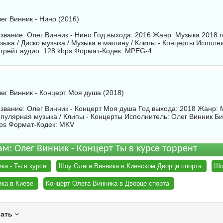
ег Винник - Нино (2016)
звание: Олег Винник - Нино Год выхода: 2016 Жанр: Музыка 2018 
зыка / Диско музыка / Музыка в машину / Клипы - Концерты Исполн
трейт аудио: 128 kbps Формат-Кодек: MPEG-4
ег Винник - Концерт Моя душа (2018)
звание: Олег Винник - Концерт Моя душа Год выхода: 2018 Жанр: М
пулярная музыка / Клипы - Концерты Исполнитель:
Олег Винник
Би
ps Формат-Кодек: MKV
ам: Олег Винник - Концерт Ты в курсе торрент
ка - Ты в курсе
Шоу Олега Винника в Киевском Дворце спорта
Шо
ка в Киеве
Концерт Олега Винника в Дворце спорта
вать