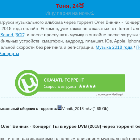
Тоня, 24🍑
Ищу парня на ночь💦
агрузки музыкального альбома через торрент Олег Винник - Концерт
 2018 года онлайн. Рекомендуем также не отказаться от .torrent а
f Sound [3CD]
и после прослушать музыку в онлайне после загрузки
бильных устройств, смартфон, андроид, планшет, IOs, Apple, iphon
альной скорости без рейтинга и регистрации.
Музыка 2018 года
/
П
 Концерты
зыкальный сборник с торрента:
Vinnik_2018.mkv (1.85 Gb)
 Олег Винник - Концерт Ты в курсе DVB (2018) через торрент б
ше, и еще раз знакомимся с полным описанием музыкальной ново