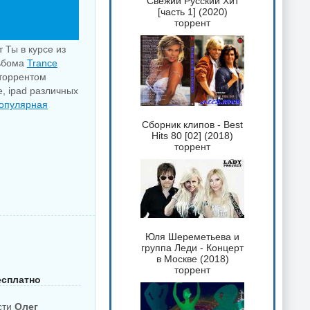
Свежий Русский Хит
[часть 1] (2020)
торрент
 Ты в курсе из
льбома
Trance
 торрентом
e, ipad различных
опулярная
Сборник клипов - Best
Hits 80 [02] (2018)
торрент
Юля Шереметьева и
группа Леди - Концерт
в Москве (2018)
торрент
есплатно
сти
Олег