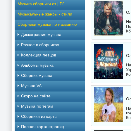
Музыка сборники от | DJ
Ол
Музыкальные жанры - стили
На
Сборники музыки по названию
По
Кб
Дискография музыка
Разное в сборниках
Коллекция певцов
Ол
На
Альбомы музыка
Ук
Ко
Сборник музыка
Музыка VA
Скоро на сайте
Ол
Музыка по тегам
На
го
Cборники из карты
Ко
Полная карта страниц