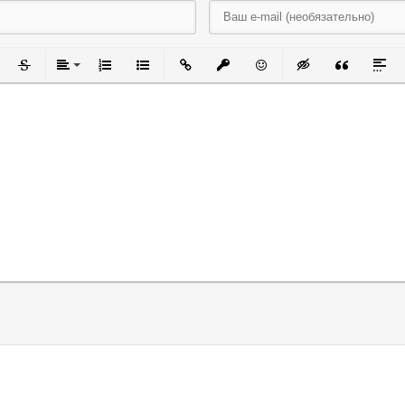
черкнутый
Зачеркнутый
Выравнивание
Нумерованный список
Маркированный список
Вставить ссылку
Вставить защищенную ссылку
Вставить смайлик
Вставка скрытого
Вставка ци
Встав