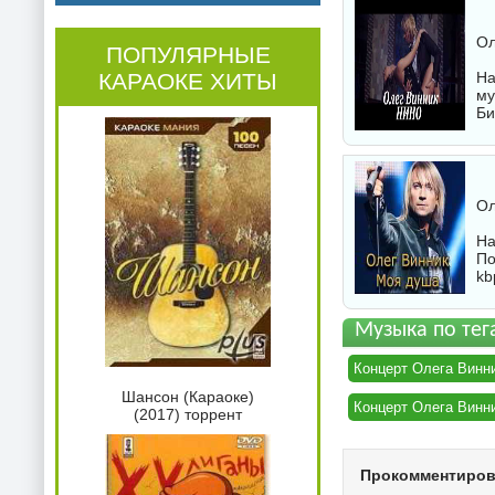
Ол
ПОПУЛЯРНЫЕ
КАРАОКЕ ХИТЫ
На
му
Би
Ол
На
По
kb
Музыка по тег
Концерт Олега Винни
Шансон (Караоке)
Концерт Олега Винни
(2017) торрент
Прокомментиро