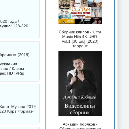
020 года /
аудио: 128-320
Сборник клипов - Ultra
Music Hits 4K-UHD.
Vol.1 [30 шт.] (2020)
торрент
Украины» (2019)
 рождения
ыка / Клипы -
дек: HDTVRip
 Жанр: Музыка 2019
320 Kbps Формат-
Аркадий Кобяков -
Сборник видеоклипов