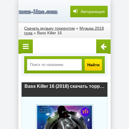
Авторизация
Скачать музыку торрентом
»
Музыка 2018
года
» Bass Killer 16
Найти
Bass Killer 16 (2018) скачать торрент