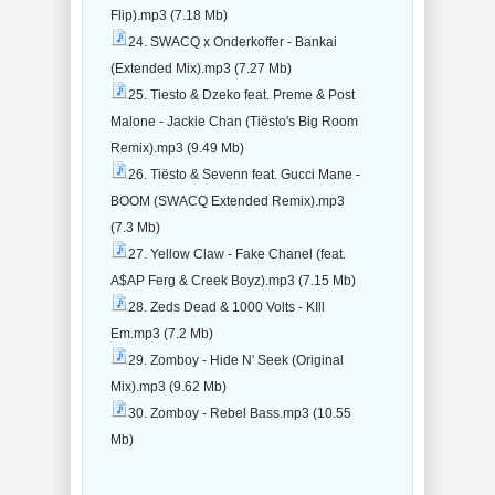
Flip).mp3 (7.18 Mb)
24. SWACQ x Onderkoffer - Bankai
(Extended Mix).mp3 (7.27 Mb)
25. Tiesto & Dzeko feat. Preme & Post
Malone - Jackie Chan (Tiësto's Big Room
Remix).mp3 (9.49 Mb)
26. Tiësto & Sevenn feat. Gucci Mane -
BOOM (SWACQ Extended Remix).mp3
(7.3 Mb)
27. Yellow Claw - Fake Chanel (feat.
A$AP Ferg & Creek Boyz).mp3 (7.15 Mb)
28. Zeds Dead & 1000 Volts - KIll
Em.mp3 (7.2 Mb)
29. Zomboy - Hide N' Seek (Original
Mix).mp3 (9.62 Mb)
30. Zomboy - Rebel Bass.mp3 (10.55
Mb)