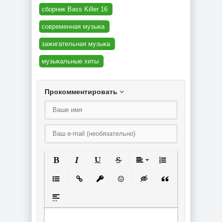
сборник Bass Killer 16
современная музыка
зажигательная музыка
музыкальные хиты
Прокомментировать
Полужирный
Курсив
Подчеркнутый
Зачеркнутый
Выравнивание
Нумерованный спи
Маркированный список
Вставить ссылку
Вставить защищенную ссылку
Вставить смайлик
Вставка скрытого текст
Вставка цитаты
Вставка спойлера