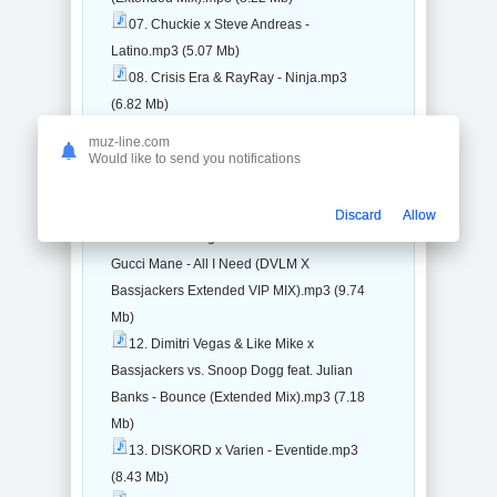
07. Chuckie x Steve Andreas -
Latino.mp3 (5.07 Mb)
08. Crisis Era & RayRay - Ninja.mp3
(6.82 Mb)
09. Curbi x Hasse de Moor - Imma
muz-line.com
Show You.mp3 (6.84 Mb)
Would like to send you notifications
10. Delta Heavy - Exodus.mp3 (11.05
Mb)
Discard
Allow
11. Dimitri Vegas & Like Mike feat.
Gucci Mane - All I Need (DVLM X
Bassjackers Extended VIP MIX).mp3 (9.74
Mb)
12. Dimitri Vegas & Like Mike x
Bassjackers vs. Snoop Dogg feat. Julian
Banks - Bounce (Extended Mix).mp3 (7.18
Mb)
13. DISKORD x Varien - Eventide.mp3
(8.43 Mb)