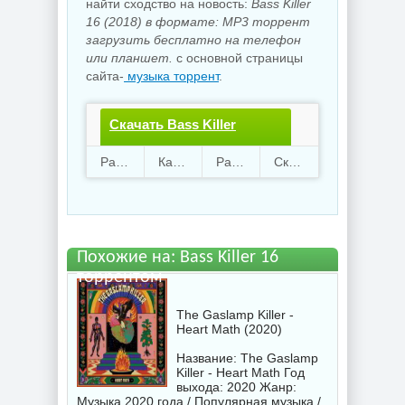
найти сходство на новость:
Bass Killer
16 (2018) в формате: MP3 торрент
загрузить бесплатно на телефон
или планшет.
с основной страницы
сайта-
музыка торрент
.
Скачать Bass Killer
16.torrent файл
Раздают
37
Качают
40
Размер
235.96 Mb
Скачали
618 раз
бесплатно
Похожие на: Bass Killer 16
торрентом
The Gaslamp Killer -
Heart Math (2020)
Название: The Gaslamp
Killer - Heart Math Год
выхода: 2020 Жанр:
Музыка 2020 года / Популярная музыка /