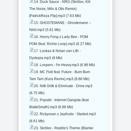
14. Duck Sauce - NRG (Skrillex, Kill
The Noise, Milo & Otis Remix)
[PatrickReza Flip].mp3 (7.63 Mb)
15. GHOSTEMANE - Ghostemane –
Nihil.mp3 (5.81 Mb)
16. Henry Fong x Lady Bee - POM
POM (feat. Richie Loop).mp3 (6.27 Mb)
17. Lookas & Nolan van Lith -
Dystopia.mp3 (8 Mb)
18. Loopers - I'm Heavy.mp3 (6.98 Mb)
19. MC Fioti feat. Future - Bum Bum
Tam Tam (Kura Remix).mp3 (8.86 Mb)
20. Nitti Gritti & Eliminate - Drive.mp3
(6.75 Mb)
21. Popsikl - Internet Gangsta (feat.
BlakkSmyth).mp3 (8.98 Mb)
22. Rickyxsan x JayKode - Started.mp3
(8.61 Mb)
23. Skrillex - Reptile's Theme (Blanke