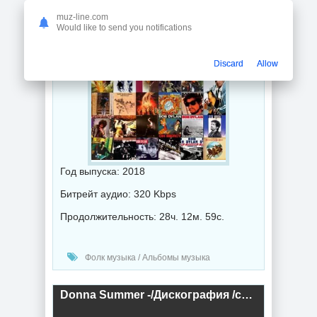
muz-line.com
Would like to send you notifications
Discard
Allow
Год выпуска: 2018
Битрейт аудио: 320 Kbps
Продолжительность: 28ч. 12м. 59с.
Фолк музыка / Альбомы музыка
Donna Summer -/Дискография /cтудийные альбомы/ (2018) торрент