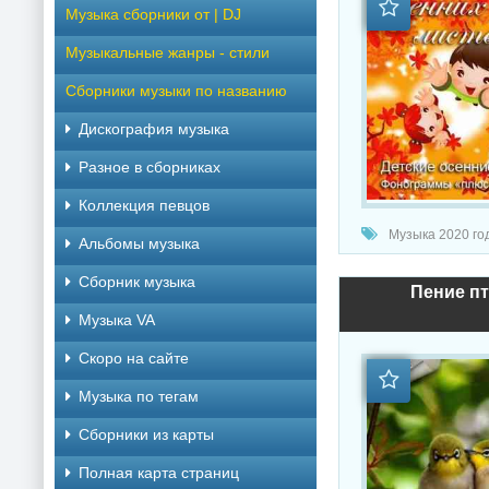
Музыка сборники от | DJ
Музыкальные жанры - стили
Сборники музыки по названию
Дискография музыка
Разное в сборниках
Коллекция певцов
Музыка 2020 год
Альбомы музыка
Сборник музыка
Пение пт
Музыка VA
Скоро на сайте
Музыка по тегам
Cборники из карты
Полная карта страниц