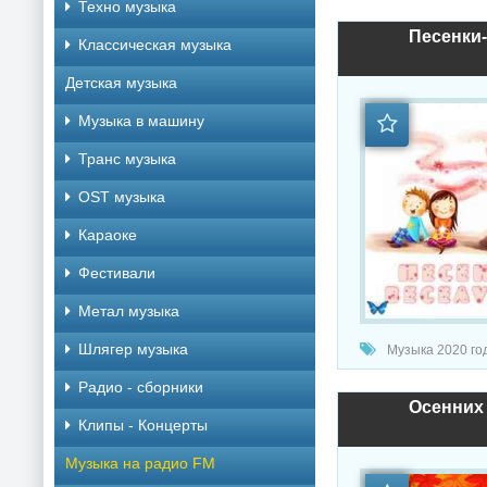
Техно музыка
Песенки-
Классическая музыка
Детская музыка
Музыка в машину
Транс музыка
OST музыка
Караоке
Фестивали
Метал музыка
Шлягер музыка
Музыка 2020 год
Радио - сборники
Осенних 
Клипы - Концерты
Музыка на радио FM