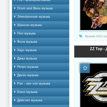
Drum and Bass музыка
Электронная музыка
Шансон музыка
Поп музыка
Музыка 2021 год
Фолк музыка
ZZ Top -
Хаус музыка
Джаз музыка
Ретро музыка
Диско музыка
Рэп - хип хоп музыка
Блюз музыка
Дабстеп музыка