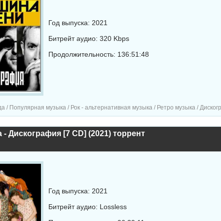
Год выпуска: 2021
Битрейт аудио: 320 Kbps
Продолжительность: 136:51:48
а / Популярная музыка / Рок - альтернативная музыка / Ретро музыка / Диско
 - Дискография [7 CD] (2021) торрент
Год выпуска: 2021
Битрейт аудио: Lossless