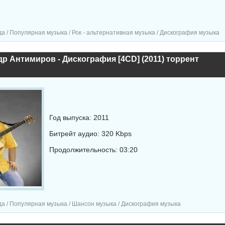
а / Популярная музыка / Рок - альтернативная музыка / Дискография музыка
р Антимиров - Дискография [4CD] (2011) торрент
Год выпуска: 2011
Битрейт аудио: 320 Kbps
Продолжительность: 03:20
а / Популярная музыка / Шансон музыка / Дискография музыка