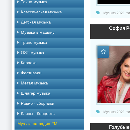
Техно музыка
Классическая музыка
Музыка 2021 год
Детская музыка
София Ро
Музыка в машину
Транс музыка
OST музыка
Караоке
Фестивали
Метал музыка
Шлягер музыка
Радио - сборники
Музыка 2021 год
Клипы - Концерты
Музыка на радио FM
Голубые 