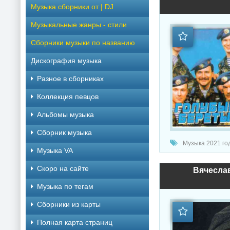
Музыка сборники от | DJ
Музыкальные жанры - стили
Сборники музыки по названию
Дискография музыка
Разное в сборниках
Коллекция певцов
Альбомы музыка
Сборник музыка
Музыка 2021 год
Музыка VA
Скоро на сайте
Вячеслав
Музыка по тегам
Cборники из карты
Полная карта страниц