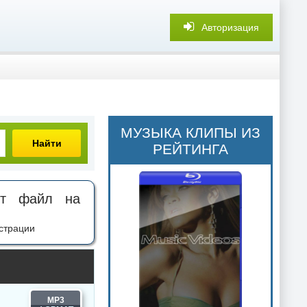
Авторизация
МУЗЫКА КЛИПЫ ИЗ
Найти
РЕЙТИНГА
нт файл на
страции
MP3