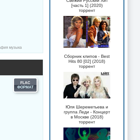
Свежий Русский Хит
[часть 1] (2020)
торрент
рафия музыка
Сборник клипов - Best
Hits 80 [02] (2018)
торрент
FLAC
Юля Шереметьева и
группа Леди - Концерт
в Москве (2018)
торрент