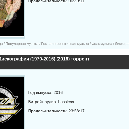
Продолжительность: 06:39:11
а / Популярная музыка / Рок - альтернативная музыка / Фолк музыка / Диског
 Дискография (1970-2016) (2016) торрент
Год выпуска: 2016
Битрейт аудио: Lossless
Продолжительность: 23:58:17