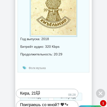
Год выпуска: 2018
Битрейт аудио: 320 Kbps
Продолжительность: 20:29
Фолк музыка
Кира, 21🐱
06:28
Назад
Вперед
1
Поиграешь со мной? 💖🐾