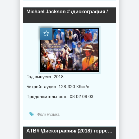
Michael Jackson # /дискография /206 CD/ (2018) торрент
Год выпуска: 2018
Битрейт аудио: 128-320 Кбит/с
Продолжительность: 08:02:09:03
Фолк музыка
ATB# /Дискография/ (2018) торрент