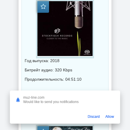
Год выпуска: 2018
Битрейт аудио: 320 Kbps
Продолжительность: 04:51:10
Фолк музыка
muz-line.com
Would like to send you notifications
NADYA VOZDUH - /Stay &amp; Play/ (2018) торрент
Discard
Allow