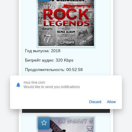
Год выпуска: 2018
Битрейт аудио: 320 Kbps
Продолжительность: 00:52:58
muz-line.com
Хаус музыка
Would like to send you notifications
Dj Garry G /I Love Rock' n' Roll/- vol-3 (2018) торрент
Discard
Allow