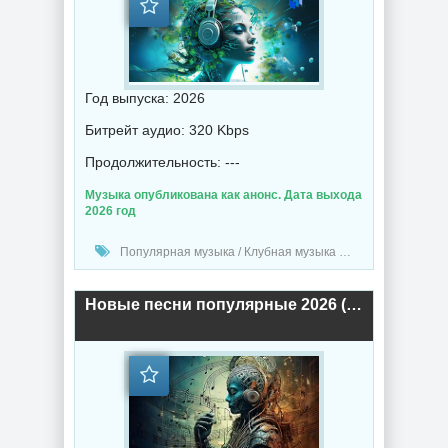
Год выпуска: 2026
Битрейт аудио: 320 Kbps
Продолжительность: ---
Музыка опубликована как анонс. Дата выхода
2026 год
Популярная музыка / Клубная музыка / Рок - альтернативная музыка / Электронная музыка / Хаус музыка / Транс музыка / Рэп - хип хоп музыка / Поп музыка / Танцевальная музыка / Сборник музыка / Hip-Hop music / Скоро на сайте
Новые песни популярные 2026 (2026) торрент