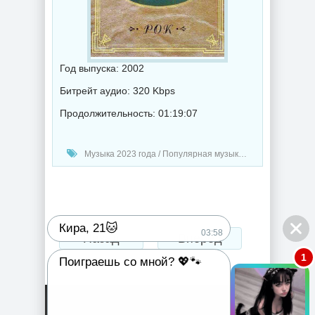
Год выпуска: 2002
Битрейт аудио: 320 Kbps
Продолжительность: 01:19:07
Музыка 2023 года / Популярная музыка / Рок - альтернативная музыка / Метал музыка / Сборник музыка
Кира, 21🐱
03:58
Назад
Вперед
1
Поиграешь со мной? 💖🐾