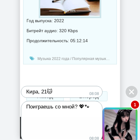
Год выпуска: 2022
Битрейт аудио: 320 Kbps
Продолжительность: 05:12:14
Музыка 2022 года / Популярная музыка / Классическая музыка / Музыка VA
Кира, 21🐱
08:08
Назад
Вперед
1
Поиграешь со мной? 💖🐾
08:08