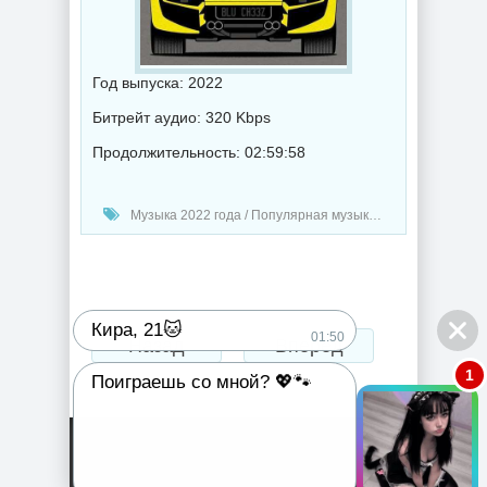
Год выпуска: 2022
Битрейт аудио: 320 Kbps
Продолжительность: 02:59:58
Музыка 2022 года / Популярная музыка / Рэп - хип хоп музыка / Музыка VA
Кира, 21🐱
01:50
Назад
Вперед
1
Поиграешь со мной? 💖🐾