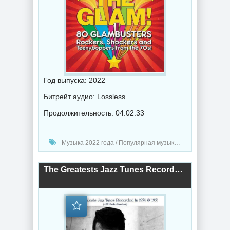
Год выпуска: 2022
Битрейт аудио: Lossless
Продолжительность: 04:02:33
Музыка 2022 года / Популярная музыка / Рок - альтернативная музыка / Поп музыка / Музыка VA
The Greatests Jazz Tunes Recorded In 1954 &amp; 1955 (2022) торрент