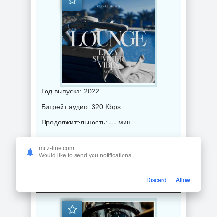
Год выпуска: 2022
Битрейт аудио: 320 Kbps
Продолжительность: --- мин
muz-line.com
Музыка 2022 года / Популярная музыка / Музыка VA / Chillout music
Would like to send you notifications
Coffee Bar Lounge, Vol. 27 (2022) торрент
Discard
Allow