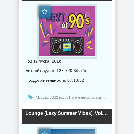
Год выпуска: 2018
Битрейт аудио: 128-320 Кбит/с
Продолжительность: 07:13:32
Музыка 2022 года / Популярная музыка / Рок - альтернативная музыка / Рэп - хип хоп музыка / Техно музыка / Поп музыка / Танцевальная музыка / Музыка VA
Lounge (Lazy Summer Vibes), Vol. 1-3 (2022) торрент