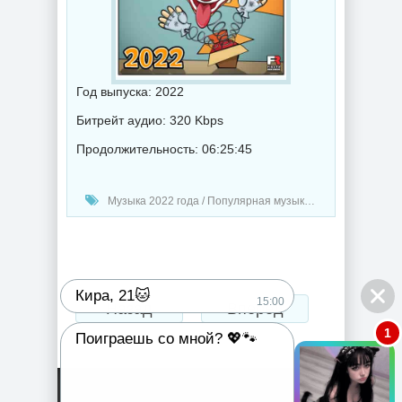
Год выпуска: 2022
Битрейт аудио: 320 Kbps
Продолжительность: 06:25:45
Музыка 2022 года / Популярная музыка / Поп музыка / Музыка VA / Фестивали
Кира, 21🐱
15:00
Назад
Вперед
1
Поиграешь со мной? 💖🐾