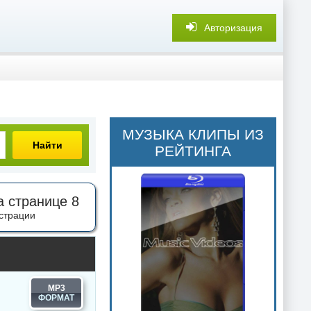
Авторизация
МУЗЫКА КЛИПЫ ИЗ
Найти
РЕЙТИНГА
а странице 8
страции
MP3