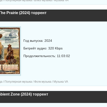
а / Популярная музыка / Блюз музыка / Музыка VA
The Prairie (2024) торрент
Год выпуска: 2024
Битрейт аудио: 320 Kbps
Продолжительность: 11:03:02
а / Популярная музыка / Фолк музыка / Музыка VA
mbient Zone (2024) торрент