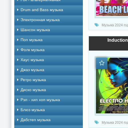
Drum and Bass музыка
Электронная музыка
Музыка 2024 года
Шансон музыка
Поп музыка
Inductio
Фолк музыка
Хаус музыка
Джаз музыка
Ретро музыка
Диско музыка
Рэп - хип хоп музыка
Блюз музыка
Дабстеп музыка
Музыка 2024 года /