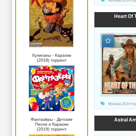
Музыка 2024 год
Heart Of 
Хулиганы - Караоке
(2018) торрент
Музыка 2024 год
Фантазёры - Детские
Astral A
Песни и Караоке
(2019) торрент