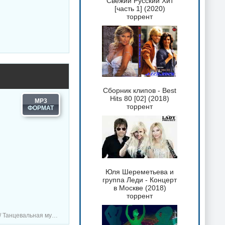
Свежий Русский Хит
[часть 1] (2020)
торрент
Сборник клипов - Best
Hits 80 [02] (2018)
MP3
торрент
Юля Шереметьева и
группа Леди - Концерт
в Москве (2018)
торрент
зыка / Сборник музыка