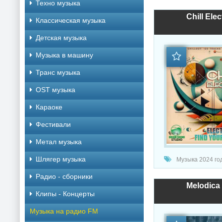
Техно музыка
Chill Ele
Классическая музыка
Детская музыка
Музыка в машину
Транс музыка
OST музыка
Караоке
Фестивали
Метал музыка
Шлягер музыка
Музыка 2024 год
Радио - сборники
Melodica
Клипы - Концерты
Музыка на радио FM