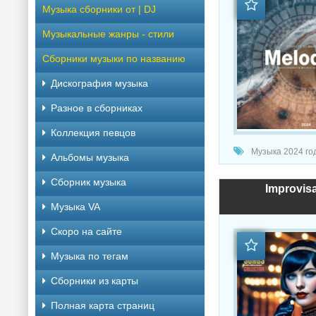
Музыка сборники от | DJ
Музыкальные жанры - стили
Сборники музыки по названию
Дискография музыка
Разное в сборниках
Коллекция певцов
Музыка 2024 год
Альбомы музыка
Сборник музыка
Improvisa
Музыка VA
Скоро на сайте
Музыка по тегам
Cборники из карты
Полная карта страниц