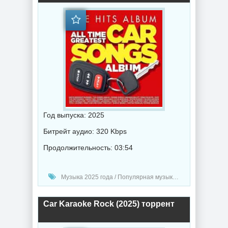
Год выпуска: 2025
Битрейт аудио: 320 Kbps
Продолжительность: 03:54
Музыка 2025 года / Популярная музыка / Рок - альтернативная музыка / Музыка в машину / Поп музыка / Музыка VA
Car Karaoke Rock (2025) торрент