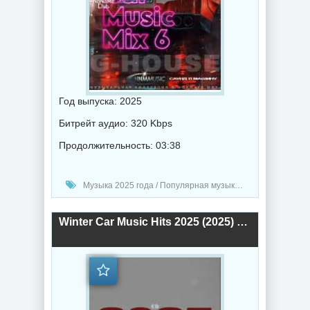
Год выпуска: 2025
Битрейт аудио: 320 Kbps
Продолжительность: 03:38
Музыка 2025 года / Популярная музыка / Хаус музыка / Музыка в машину / Сборник музыка
Winter Car Music Hits 2025 (2025) торрент