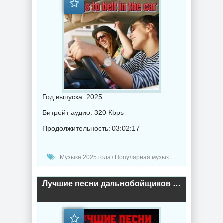
Год выпуска: 2025
Битрейт аудио: 320 Kbps
Продолжительность: 03:02:17
Музыка 2025 года / Популярная музыка / Музыка в машину / Поп музыка / Музыка VA
Лучшие песни дальнобойщиков (2024) торрент