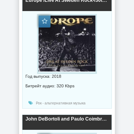
Europe /Live At Sweden Rock-/30th Anniversary Show/ (2018) торрент
Год выпуска: 2018
Битрейт аудио: 320 Kbps
Рок - альтернативная музыка
John DeBortoli and Paulo Coimbra - /Rock'n DaBlues/ (2018) торрент