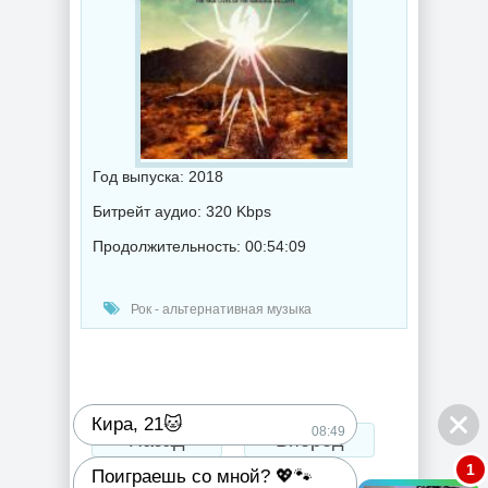
Год выпуска: 2018
Битрейт аудио: 320 Kbps
Продолжительность: 00:54:09
Рок - альтернативная музыка
Кира, 21🐱
08:49
Назад
Вперед
1
Поиграешь со мной? 💖🐾