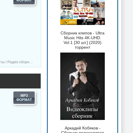
Сборник клипов - Ultra
Music Hits 4K-UHD.
Vol.1 [30 шт.] (2020)
торрент
ики / Сборник музыка
MP3
Аркадий Кобяков -
Сборник видеоклипов