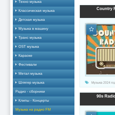
Техно музыка
Country 
Классическая музыка
Детская музыка
Музыка в машину
Транс музыка
OST музыка
Караоке
Фестивали
Метал музыка
Шлягер музыка
Музыка 2024 год
Радио - сборники
90s Radio
Клипы - Концерты
Музыка на радио FM