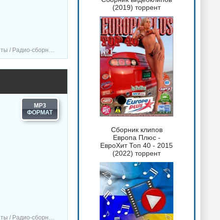
(2019) торрент
борники / Музыка VA
MP3
Сборник клипов
Европа Плюс -
ЕвроХит Топ 40 - 2015
(2022) торрент
ики / Сборник музыка