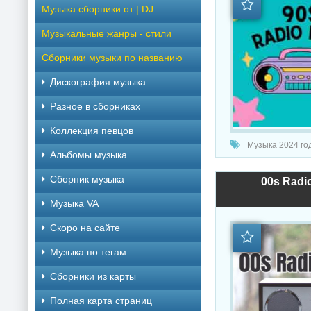
Музыка сборники от | DJ
Музыкальные жанры - стили
Сборники музыки по названию
Дискография музыка
Разное в сборниках
Коллекция певцов
Музыка 2024 года /
Альбомы музыка
Сборник музыка
00s Radio
Музыка VA
Скоро на сайте
Музыка по тегам
Cборники из карты
Полная карта страниц