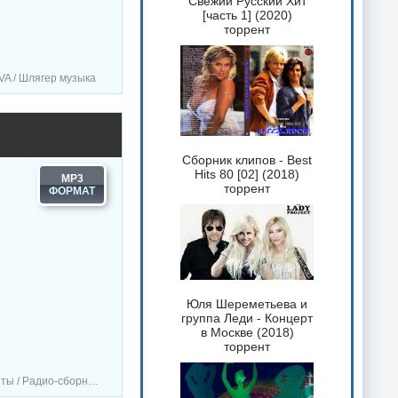
Свежий Русский Хит
[часть 1] (2020)
торрент
VA / Шлягер музыка
Сборник клипов - Best
Hits 80 [02] (2018)
MP3
торрент
Юля Шереметьева и
группа Леди - Концерт
в Москве (2018)
торрент
борники / Музыка VA