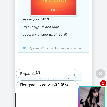
Год выпуска: 2019
Битрейт аудио: 320 Kbps
Продолжительность: 04:38:50
Музыка 2019 года / Популярная музыка / Рок - альтернативная музыка / Ретро музыка
Кира, 21🐱
20:18
Назад
Вперед
1
Поиграешь со мной? 💖🐾