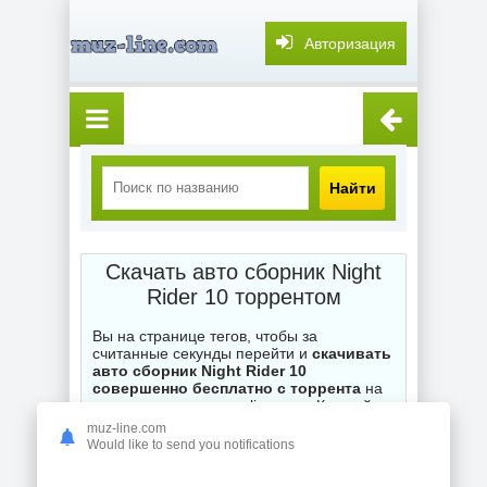
Авторизация
Найти
Скачать авто сборник Night
Rider 10 торрентом
Вы на странице тегов, чтобы за
считанные секунды перейти и
скачивать
авто сборник Night Rider 10
совершенно бесплатно с торрента
на
нашем торренте muz-line.com. Каждый
.torrent файл на сайте ожидает ваших
muz-line.com
загрузок, при возникновении вопросов по
Would like to send you notifications
поводу неправильной работы торрентов -
оставляйте комментарии и мы