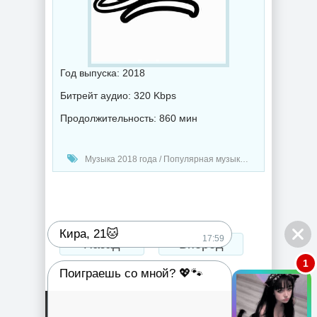
Год выпуска: 2018
Битрейт аудио: 320 Kbps
Продолжительность: 860 мин
Музыка 2018 года / Популярная музыка / Электронная музыка / Хаус музыка
Кира, 21🐱
17:59
Назад
Вперед
1
Поиграешь со мной? 💖🐾