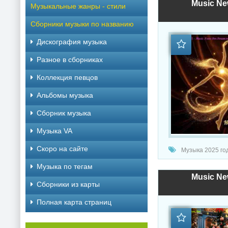
Music Ne
Музыкальные жанры - стили
Сборники музыки по названию
Дискография музыка
Разное в сборниках
Коллекция певцов
Альбомы музыка
Сборник музыка
Музыка VA
Скоро на сайте
Музыка 2025 год
Музыка по тегам
Music Ne
Cборники из карты
Полная карта страниц