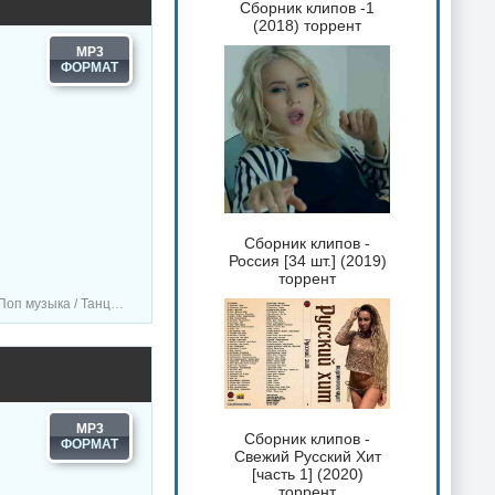
Сборник клипов -1
(2018) торрент
MP3
Сборник клипов -
Россия [34 шт.] (2019)
торрент
/ RnB music / Hip-Hop music
MP3
Сборник клипов -
Свежий Русский Хит
[часть 1] (2020)
торрент