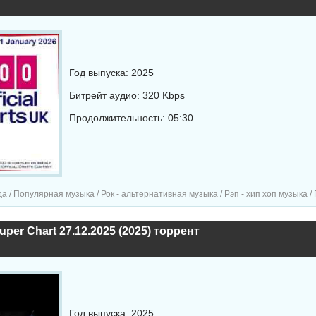
Год выпуска: 2025
Битрейт аудио: 320 Kbps
Продолжительность: 05:30
ярная музыка / Рок - альтернативная музыка / Рэп - хип хоп музыка / Поп музыка / Танцевальная музыка / Сборник музыка 
uper Chart 27.12.2025 (2025) торрент
Год выпуска: 2025