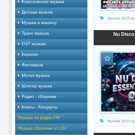
Классическая музыка
Детская музыка
Музыка 2025 год
Музыка в машину
Транс музыка
Nu Disco 
OST музыка
Караоке
Фестивали
Метал музыка
Шлягер музыка
Радио - сборники
Клипы - Концерты
Музыка на радио FM
Музыка 2025 год
Музыка сборники от | DJ