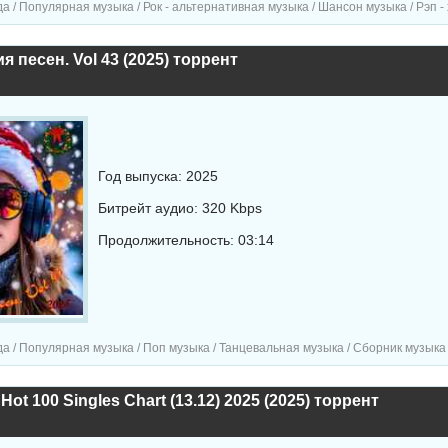
рная музыка / Рок - альтернативная музыка / Шансон музыка / Рэп - хип хоп музыка / Музыка в машину / Поп музыка / Танцева
я песен. Vol 43 (2025) торрент
Год выпуска: 2025
Битрейт аудио: 320 Kbps
Продолжительность: 03:14
а / Популярная музыка / Поп музыка / Танцевальная музыка / Сборник музыка
 Hot 100 Singles Chart (13.12) 2025 (2025) торрент