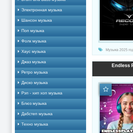
Электронная музыка
Шансон музыка
Поп музыка
Фолк музыка
Музыка 2025 год
Хаус музыка
Джаз музыка
Endless P
Ретро музыка
Диско музыка
Рэп - хип хоп музыка
Блюз музыка
Дабстеп музыка
Техно музыка