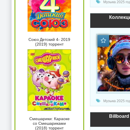
Музыка 2025 года / Популя
Коллекци
Союз Детский 4- 2019
(2019) торрент
Музыка 2025 год
Billboard
Смешарики: Караоке
со Смешариками
(2018) торрент