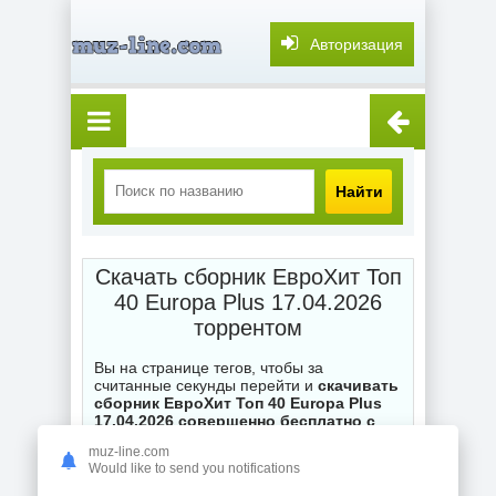
Авторизация
Найти
Скачать сборник ЕвроХит Топ
40 Europa Plus 17.04.2026
торрентом
Вы на странице тегов, чтобы за
считанные секунды перейти и
скачивать
сборник ЕвроХит Топ 40 Europa Plus
17.04.2026 совершенно бесплатно с
торрента
на нашем торренте muz-
muz-line.com
line.com. Каждый .torrent файл на сайте
Would like to send you notifications
ожидает ваших загрузок, при
возникновении вопросов по поводу