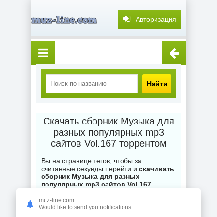
Авторизация
Найти
Скачать сборник Музыка для
разных популярных mp3
сайтов Vol.167 торрентом
Вы на странице тегов, чтобы за
считанные секунды перейти и
скачивать
сборник Музыка для разных
популярных mp3 сайтов Vol.167
совершенно бесплатно с торрента
на
нашем торренте muz-line.com. Каждый
muz-line.com
.torrent файл на сайте ожидает ваших
Would like to send you notifications
загрузок, при возникновении вопросов по