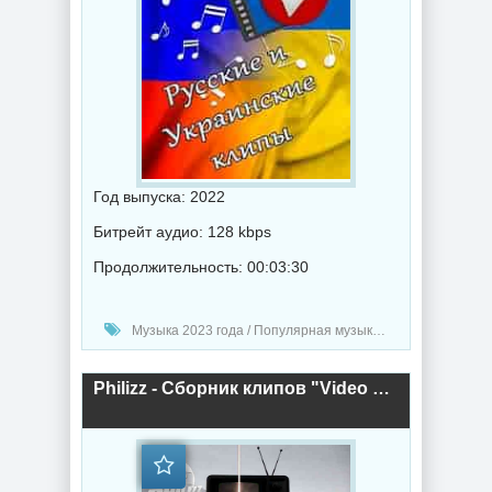
Год выпуска: 2022
Битрейт аудио: 128 kbps
Продолжительность: 00:03:30
Музыка 2023 года / Популярная музыка / Рок - альтернативная музыка / Шансон музыка / Рэп - хип хоп музыка / Клипы - Концерты / Поп музыка
Philizz - Сборник клипов "Video YearMix" 2022 (2022) торрент