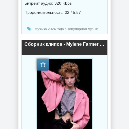
Битрейт аудио: 320 Kbps
Продолжительность: 02:45:57
Музыка 2024 года / Популярная музыка / Клипы - Концерты / Сборник музыка
Сборник клипов - Mylene Farmer (1984-2009) торрент