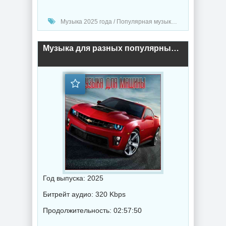
Музыка 2025 года / Популярная музыка / Рок - альтернативная музыка / Рэп - хип хоп музыка / Поп музыка / Танцевальная музыка / Сборник музыка / RnB music / Hip-Hop music
Музыка для разных популярных mp3 сайтов Vol.150 (2025) торрент
Год выпуска: 2025
Битрейт аудио: 320 Kbps
Продолжительность: 02:57:50