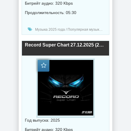
Битрейт аудио: 320 Kbps
Продолжительность: 05:30
Музыка 2025 года / Популярная музыка / Рок - альтернативная музыка / Рэп - хип хоп музыка / Поп музыка / Танцевальная музыка / Сборник музыка / RnB music / Hip-Hop music
Record Super Chart 27.12.2025 (2025) торрент
Год выпуска: 2025
Битрейт аудио: 320 Kbps